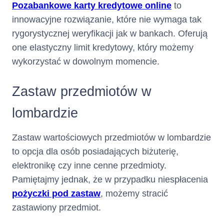
Pozabankowe karty kredytowe online
to
Terminy i
Środki z tytułu przyznanego
innowacyjne rozwiązanie, które nie wymaga tak
Limitu kredytowego zostaną
rygorystycznej weryfikacji jak w bankach. Oferują
sposób
postawione do dyspozycji
one elastyczny limit kredytowy, który możemy
Klienta jednorazowo na
wypłaty
rachunku Karty
wykorzystać w dowolnym momencie.
w terminie 2
od dnia zawarcia Umowy.
dni
kredytu :
Zastaw przedmiotów w
Klient ma możliwość szybkiego
uruchomienia części Limitu
W jaki sposób i w jakim terminie
lombardzie
Kredytowego w Rachunku
otrzyma Pani/Pan pieniądze
Karty z chwilą zawarcia Umowy,
w ramach usługi Fast Cash.
Zastaw wartościowych przedmiotów w lombardzie
to opcja dla osób posiadających biżuterię,
Umowa zostaje zawarta
Czas obowiązywania
na
elektronikę czy inne cenne przedmioty.
umowy :
okres 360 (trzystu
Pamiętajmy jednak, że w przypadku niespłacenia
sześćdziesięciu) dni z
pożyczki pod zastaw
, możemy stracić
możliwością jej
automatycznego
zastawiony przedmiot.
na kolejne 360-
przedłużenia