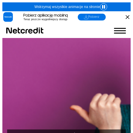
Wstrzymaj wszystkie animacje na stronie
Pobierz aplikację mobilną
Pobierz
Teraz jeszcze wygodniejszy dostęp
1. Imię, nazwisko (nazwa) i adres (siedziba)
kredytodawcy lub pośrednika kredytowego
Dane identyfikacyjne:
Kredytodawca
(Adres, z którego ma korzystać
konsument)
Fincard spółka z
ograniczoną
odpowiedzialnością
ul. Grzybowska 87, 00-844