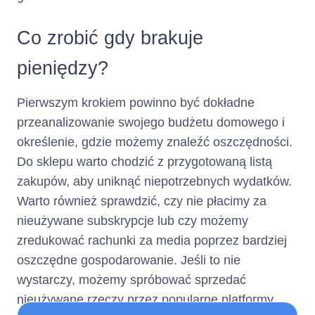
elektronicznych)
Co zrobić gdy brakuje
Numer
+ 22 598 77 99
pieniędzy?
telefonu :
Pierwszym krokiem powinno być dokładne
(informacja ta ma charakter
przeanalizowanie swojego budżetu domowego i
opcjonalny)
określenie, gdzie możemy znaleźć oszczędności.
Adres poczty
kontakt@netcredit.pl
Do sklepu warto chodzić z przygotowaną listą
zakupów, aby uniknąć niepotrzebnych wydatków.
elektronicznej :
Warto również sprawdzić, czy nie płacimy za
nieużywane subskrypcje lub czy możemy
(informacja ta ma charakter
opcjonalny)
zredukować rachunki za media poprzez bardziej
oszczędne gospodarowanie. Jeśli to nie
Nie dotyczy
Numer faksu :
wystarczy, możemy spróbować sprzedać
(informacja ta ma charakter
nieużywane rzeczy przez popularne platformy
opcjonalny)