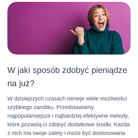
dniowe okresy kredytowania, o
ile Klient lub Kredytodawca nie
wypowie Umowy, zadecyduje o
niewznawianiu Karty
Kredytowej Netcredit albo nie
nastąpią inne przyczyny
wskazane w Umowie
powodujące jej rozwiązanie.
Klient zobowiązany jest do
Zasady i terminy spłaty
W jaki sposób zdobyć pieniądze
dokonywania
spłaty
kredytu :
po upływie
Zadłużenia
na już?
każdego Okresu
Rozliczeniowego w wysokości
W dzisiejszych czasach istnieje wiele możliwości
co najmniej Minimalnej Kwoty
szybkiego zarobku. Przedstawiamy
do Zapłaty w
.
Dniu
Spłaty
najpopularniejsze i najbardziej efektywne metody,
Dzień Spłaty i wysokość
które pozwolą ci zdobyć dodatkowe środki. Każda
Minimalnej Kwoty do Zapłaty
wskazane są w Zestawieniu
z nich ma swoje zalety i może być dostosowana
Operacji.