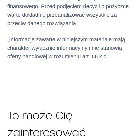
opłaty za wydanie i
finansowego. Przed podjęciem decyzji o pożyczce
obsługę Karty
warto dokładnie przeanalizować wszystkie za i
chronologicznie
przeciw danego rozwiązania.
według daty ich
wymagalności,
kwoty przekroczenia
„Informacje zawarte w niniejszym materiale mają
Limitu Kredytowego
charakter wyłącznie informacyjny i nie stanowią
chronologicznie
oferty handlowej w rozumieniu art. 66 k.c.”
według daty
księgowania,
Transakcje
Gotówkowe i
Bezgotówkowe
chronologicznie
według daty
księgowania.
To może Cię
Całkowita
(suma całkowitego kosztu
kredytu i całkowitej kwoty
zainteresować
kwota do
kredytu)