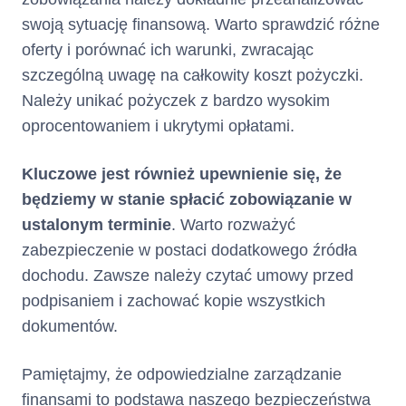
odsetki za opóźnienie,
swoją sytuację finansową. Warto sprawdzić różne
poczynając od
oferty i porównać ich warunki, zwracając
odsetek za opóźnienie
szczególną uwagę na całkowity koszt pożyczki.
naliczonych najpóźniej
(tj. najpóźniej
Należy unikać pożyczek z bardzo wysokim
wymagalnych),
oprocentowaniem i ukrytymi opłatami.
opłaty za udzielenie i
korzystanie z Limitu
Kluczowe jest również upewnienie się, że
Kredytowego, w
kolejności: (i) odsetki,
będziemy w stanie spłacić zobowiązanie w
poczynając od
ustalonym terminie
. Warto rozważyć
odsetek naliczonych
zabezpieczenie w postaci dodatkowego źródła
najpóźniej (tj.
dochodu. Zawsze należy czytać umowy przed
najpóźniej
wymagalnych), (ii)
podpisaniem i zachować kopie wszystkich
Prowizja, poczynając
dokumentów.
od Prowizji naliczonej
najpóźniej (tj.
Pamiętajmy, że odpowiedzialne zarządzanie
najpóźniej
wymagalnej),
finansami to podstawa naszego bezpieczeństwa