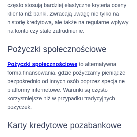
często stosują bardziej elastyczne kryteria oceny
2. Opis głównych cech kredytu
klienta niż banki. Zwracają uwagę nie tylko na
historię kredytową, ale także na regularne wpływy
(Kredyt
Rodzaj kredytu :
Karta Kredytowa
na konto czy stałe zatrudnienie.
konsumencki w ramach limitu
kredytowego na karcie
kredytowej)
Pożyczki społecznościowe
Całkowita
10000
zł
Pożyczki społecznościowe
to alternatywna
forma finansowania, gdzie pożyczamy pieniądze
kwota kredytu
bezpośrednio od innych osób poprzez specjalne
:
platformy internetowe. Warunki są często
korzystniejsze niż w przypadku tradycyjnych
Maksymalna kwota/suma (jeżeli
pożyczek.
nie przewidziano maksymalnej
kwoty) wszystkich środków
Karty kredytowe pozabankowe
pieniężnych, które zostaną
Panu/Pani udostępnione