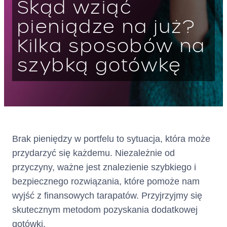
Skąd wziąć
Warszawa
pieniądze na już?
KRS: 0000803716
wpisana
Kilka sposobów na
jako Krajowa Instytucja Płatnicz
szybką gotówkę
a do rejestru prowadzonego
przez Komisję Nadzoru
Finansowego
pod numerem IP62/2024
dalej: „
”
Kredytodawca
Brak pieniędzy w portfelu to sytuacja, która może
Adres :
ul. Grzybowska 87, 00-844
przydarzyć się każdemu. Niezależnie od
Warszawa
(siedziba)
przyczyny, ważne jest znalezienie szybkiego i
bezpiecznego rozwiązania, które pomoże nam
Adres do doręczeń
AE:PL-75866-56446-VBGFB-
wyjść z finansowych tarapatów. Przyjrzyjmy się
elektronicznych:
22
skutecznym metodom pozyskania dodatkowej
(wpisany do bazy adresów
gotówki.