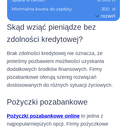
Numer
Nie dotyczy
Minimalna kwota do zapłaty:
300
zł
telefonu :
rozwiń
Pierwszy okres rozliczeniowy do:
06.09.2026
Skąd wziąć pieniądze bez
(informacja ta ma charakter
Tabela Opłat
Formularz Informacyjny
opcjonalny)
zdolności kredytowej?
Nie dotyczy
Adres poczty elektronicznej :
Brak zdolności kredytowej nie oznacza, że
(informacja ta ma charakter
jesteśmy pozbawieni możliwości uzyskania
opcjonalny)
dodatkowych środków finansowych. Firmy
pozabankowe oferują szereg rozwiązań
Nie dotyczy
Numer faksu :
dostosowanych do różnych sytuacji życiowych.
(informacja ta ma charakter
opcjonalny)
Pożyczki pozabankowe
Nie dotyczy
Adres strony internetowej :
(informacja ta ma charakter
Pożyczki pozabankowe online
to jedna z
opcjonalny)
najpopularniejszych opcji. Firmy pożyczkowe