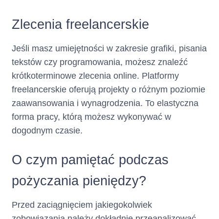
część Limitu
Kredytowego
Zlecenia freelancerskie
wykorzystanego w
bieżącym Okresie
Jeśli masz umiejętności w zakresie grafiki, pisania
Rozliczeniowym,
tekstów czy programowania, możesz znaleźć
przy czym po rozwiązaniu lub
krótkoterminowe zlecenia online. Platformy
wygaśnięciu Umowy Minimalna
freelancerskie oferują projekty o różnym poziomie
Kwota do Zapłaty stanowi
kwotę Zadłużenia.
zaawansowania i wynagrodzenia. To elastyczna
forma pracy, którą możesz wykonywać w
Klient może dokonać
całości
wcześniejszej spłaty
dogodnym czasie.
lub części kwoty
wykorzystanego Limitu
O czym pamiętać podczas
Kredytowego jeszcze przed
upływem Dnia Spłaty.
pożyczania pieniędzy?
Spłata jest zaliczana przez
Kredytodawcę na Zadłużenie w
Przed zaciągnięciem jakiegokolwiek
następującej kolejności:
zobowiązania należy dokładnie przeanalizować