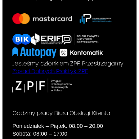
kredyt
przewiduje
gwarancję
spłaty
Jesteśmy członkiem ZPF. Przestrzegamy
całkowitej
Zasad Dobrych Praktyk ZPF
kwoty kredytu
wypłaconej
na jej
Godziny pracy Biura Obsługi Klienta
*
podstawie:
Poniedziałek – Piątek: 08:00 – 20:00
Sobota: 08:00 – 17:00
Jeżeli zgodnie z