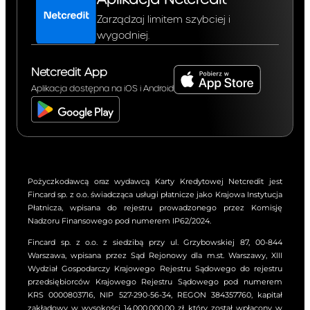
Aplikacja Netcredit
zmiany :
Dzienna kwota odsetek liczona
Zarządzaj limitem szybciej i
od kwoty udzielonego Limitu
wygodniej.
Kredytowego na dzień zawarcia
Umowy wynosi
.
3.97
zł
Netcredit App
Od kwoty wykorzystanego
Limitu Kredytowego
Aplikacja dostępna na iOS i Android
Kredytodawca nalicza odsetki
kapitałowe (czyli odsetki za
korzystanie z Limitu
Kredytowego w Okresie
Rozliczeniowym). Odsetki
kapitałowe naliczane są w
Pożyczkodawcą oraz wydawcą Karty Kredytowej Netcredit jest
Fincard sp. z o.o. świadcząca usługi płatnicze jako Krajowa Instytucja
maksymalnej wysokości
Płatnicza, wpisana do rejestru prowadzonego przez Komisję
odsetek kapitałowych
Nadzoru Finansowego pod numerem IP62/2024.
określonych w art. 359§2(1)
Kodeksu Cywilnego, tj. w
Fincard sp. z o.o. z siedzibą przy ul. Grzybowskiej 87, 00-844
Warszawa, wpisana przez Sąd Rejonowy dla m.st. Warszawy, XIII
wysokości dwukrotności
Wydział Gospodarczy Krajowego Rejestru Sądowego do rejestru
wysokości odsetek
przedsiębiorców Krajowego Rejestru Sądowego pod numerem
ustawowych. Na dzień zawarcia
KRS 0000803716, NIP 527-290-56-34, REGON 384357760, kapitał
Umowy wysokość odsetek
zakładowy w wysokości 14.000.000,00 zł, który został wpłacony w