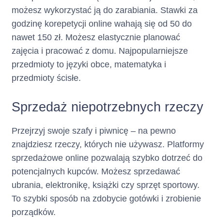
możesz wykorzystać ją do zarabiania. Stawki za
(iii) opłat za wydanie i
obsługę Karty
godzinę korepetycji online wahają się od 50 do
naliczonych w
nawet 150 zł. Możesz elastycznie planować
bieżącym Okresie
zajęcia i pracować z domu. Najpopularniejsze
Rozliczeniowym,
przedmioty to języki obce, matematyka i
kwoty przekroczenia
Limitu Kredytowego w
przedmioty ścisłe.
poprzednich Okresach
Rozliczeniowych,
Sprzedaż niepotrzebnych rzeczy
kwoty przekroczenia
Limitu Kredytowego w
bieżącym Okresie
Przejrzyj swoje szafy i piwnicę – na pewno
Rozliczeniowym,
znajdziesz rzeczy, których nie używasz. Platformy
wskazana w Taryfie
sprzedażowe online pozwalają szybko dotrzeć do
część Limitu
Kredytowego
potencjalnych kupców. Możesz sprzedawać
wykorzystanego w
ubrania, elektronikę, książki czy sprzęt sportowy.
poprzednich Okresach
To szybki sposób na zdobycie gotówki i zrobienie
Rozliczeniowych,
porządków.
wskazana w Taryfie