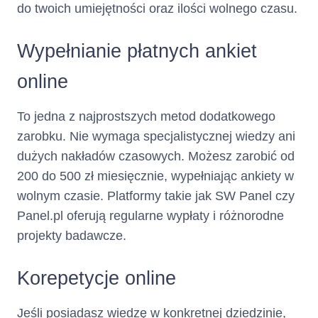
do twoich umiejętności oraz ilości wolnego czasu.
Minimalna Kwota do
stanowi sumę:
Zapłaty
Wypełnianie płatnych ankiet
zaległych: (i) odsetek
online
za opóźnienie, (ii)
opłat za udzielenie i
korzystanie z Limitu
To jedna z najprostszych metod dodatkowego
Kredytowego tj.
zarobku. Nie wymaga specjalistycznej wiedzy ani
zaległej Prowizji,
dużych nakładów czasowych. Możesz zarobić od
odsetek oraz (iii) opłat
200 do 500 zł miesięcznie, wypełniając ankiety w
za wydanie i obsługę
Karty naliczonych w
wolnym czasie. Platformy takie jak SW Panel czy
poprzednich Okresach
Panel.pl oferują regularne wypłaty i różnorodne
Rozliczeniowych,
projekty badawcze.
(i) odsetek za
opóźnienie, (ii) opłat
za udzielenie i
Korepetycje online
korzystanie z Limitu
Kredytowego tj.
Jeśli posiadasz wiedzę w konkretnej dziedzinie,
Prowizji, odsetek oraz