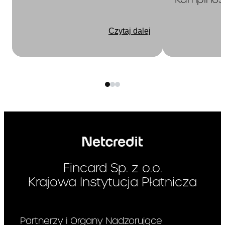
odroczonej
Kampinos
płatności :*
Czytaj dalej
– opis towaru lub usługi:
– cena:
Wymagane
– rodzaj zabezpieczenia
kredytu:
zabezpieczeni
Nie dotyczy
a kredytu :*
Zabezpieczenie jakie będzie
Pan/Pani musiał/a przedstawić
Fincard Sp. z o.o.
w związku z umową o kredyt
Krajowa Instytucja Płatnicza
Informacja,
Nie dotyczy
Partnerzy i Organy Nadzorujące
czy umowa o