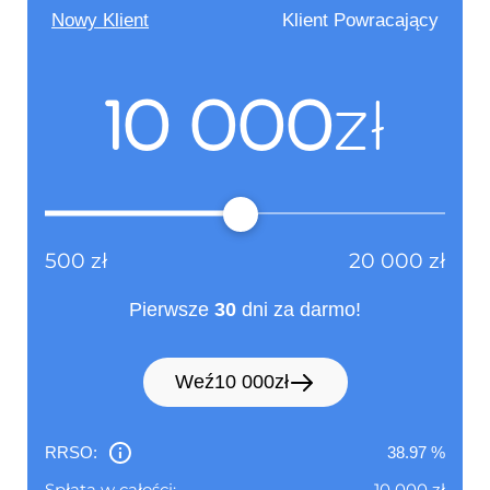
sprzedażowe. Kluczowe jest unikanie
Nowy Klient
Klient Powracający
impulsywnych zakupów i prowadzenie kontroli
Adres strony
www.netcredit.pl
nad wydatkami.
internetowej :
10 000
zł
(informacja ta ma charakter
opcjonalny)
Dane identyfikacyjne:
Pośrednik kredytowy
(Adres, z którego ma korzystać
500
zł
20 000
zł
konsument)
Pierwsze
30
dni za darmo!
Nie dotyczy
Weź
10 000
zł
Adres :
Nie dotyczy
(siedziba)
RRSO:
38.97
%
Spłata w całości:
10 000
zł