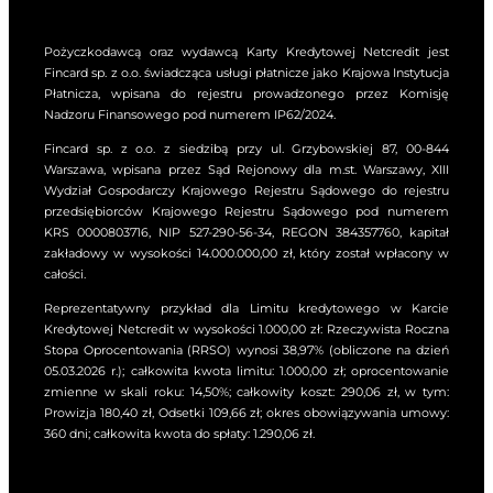
Pożyczkodawcą oraz wydawcą Karty Kredytowej Netcredit jest
Fincard sp. z o.o. świadcząca usługi płatnicze jako Krajowa Instytucja
Płatnicza, wpisana do rejestru prowadzonego przez Komisję
Nadzoru Finansowego pod numerem IP62/2024.
Fincard sp. z o.o. z siedzibą przy ul. Grzybowskiej 87, 00-844
Warszawa, wpisana przez Sąd Rejonowy dla m.st. Warszawy, XIII
Wydział Gospodarczy Krajowego Rejestru Sądowego do rejestru
przedsiębiorców Krajowego Rejestru Sądowego pod numerem
KRS 0000803716, NIP 527-290-56-34, REGON 384357760, kapitał
zakładowy w wysokości 14.000.000,00 zł, który został wpłacony w
całości.
Reprezentatywny przykład dla Limitu kredytowego w Karcie
Kredytowej Netcredit w wysokości 1.000,00 zł: Rzeczywista Roczna
Stopa Oprocentowania (RRSO) wynosi 38,97% (obliczone na dzień
05.03.2026 r.); całkowita kwota limitu: 1.000,00 zł; oprocentowanie
zmienne w skali roku: 14,50%; całkowity koszt: 290,06 zł, w tym:
Prowizja 180,40 zł, Odsetki 109,66 zł; okres obowiązywania umowy:
360 dni; całkowita kwota do spłaty: 1.290,06 zł.