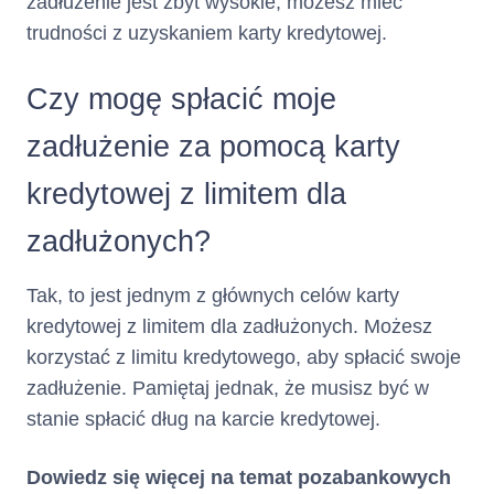
zadłużenie jest zbyt wysokie, możesz mieć
postanowieniami umowy o
trudności z uzyskaniem karty kredytowej.
kredyt płatności dokonywane
przez Pana/Panią nie są
zaliczane do spłaty całkowitej
Czy mogę spłacić moje
kwoty kredytu, ale będą
wykorzystywane do
zadłużenie za pomocą karty
zgromadzenia kapitału przez
okresy i na zasadach
kredytowej z limitem dla
określonych w umowie o kredyt
lub w umowie dodatkowej, to
zadłużonych?
umowa o kredyt nie przewiduje
gwarancji spłaty całkowitej
Tak, to jest jednym z głównych celów karty
kwoty kredytu wypłaconej na jej
kredytowej z limitem dla zadłużonych. Możesz
podstawie.
korzystać z limitu kredytowego, aby spłacić swoje
zadłużenie. Pamiętaj jednak, że musisz być w
3. Koszty kredytu
stanie spłacić dług na karcie kredytowej.
− stopa oprocentowania
Stopa oprocentowania
kredytu:
(zmienna)
14.50
%
kredytu oraz warunki jej
Dowiedz się więcej na temat pozabankowych