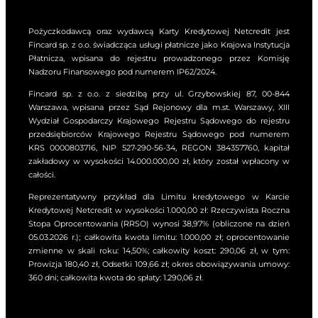
Klienta z takiej nowej
usługi lub produktu lub
Pożyczkodawcą oraz wydawcą Karty Kredytowej Netcredit jest
nowej funkcjonalności
Fincard sp. z o.o. świadcząca usługi płatnicze jako Krajowa Instytucja
istniejącej usługi lub
Płatnicza, wpisana do rejestru prowadzonego przez Komisję
produktu nie wpłynie
Nadzoru Finansowego pod numerem IP62/2024.
na ograniczenie praw
Fincard sp. z o.o. z siedzibą przy ul. Grzybowskiej 87, 00-844
ani zwiększenie
Warszawa, wpisana przez Sąd Rejonowy dla m.st. Warszawy, XIII
obowiązków Klienta
Wydział Gospodarczy Krajowego Rejestru Sądowego do rejestru
wynikających z
przedsiębiorców Krajowego Rejestru Sądowego pod numerem
Umowy,
KRS 0000803716, NIP 527-290-56-34, REGON 384357760, kapitał
dokonać zmiany w
zakładowy w wysokości 14.000.000,00 zł, który został wpłacony w
Taryfie wynikającej z
całości.
konieczności
Reprezentatywny przykład dla Limitu kredytowego w Karcie
dostosowania jej
Kredytowej Netcredit w wysokości 1.000,00 zł: Rzeczywista Roczna
brzmienia do nowych
Stopa Oprocentowania (RRSO) wynosi 38,97% (obliczone na dzień
lub zmienionych
05.03.2026 r.); całkowita kwota limitu: 1.000,00 zł; oprocentowanie
zmienne w skali roku: 14,50%; całkowity koszt: 290,06 zł, w tym:
przepisów
Prowizja 180,40 zł, Odsetki 109,66 zł; okres obowiązywania umowy:
powszechnie
360 dni; całkowita kwota do spłaty: 1.290,06 zł.
obowiązującego
prawa, wpływających
na wykonanie Umowy,