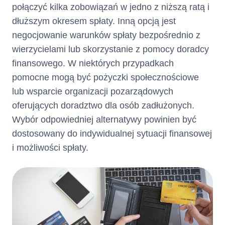
odroczonej
połączyć kilka zobowiązań w jedno z niższą ratą i
dłuższym okresem spłaty. Inną opcją jest
płatności :*
negocjowanie warunków spłaty bezpośrednio z
– opis towaru lub usługi:
wierzycielami lub skorzystanie z pomocy doradcy
– cena:
finansowego. W niektórych przypadkach
pomocne mogą być pożyczki społecznościowe
Wymagane
– rodzaj zabezpieczenia
lub wsparcie organizacji pozarządowych
kredytu:
oferujących doradztwo dla osób zadłużonych.
zabezpieczeni
Nie dotyczy
Wybór odpowiedniej alternatywy powinien być
a kredytu :*
dostosowany do indywidualnej sytuacji finansowej
i możliwości spłaty.
Zabezpieczenie jakie będzie
Pan/Pani musiał/a przedstawić
w związku z umową o kredyt
Informacja,
Nie dotyczy
czy umowa o