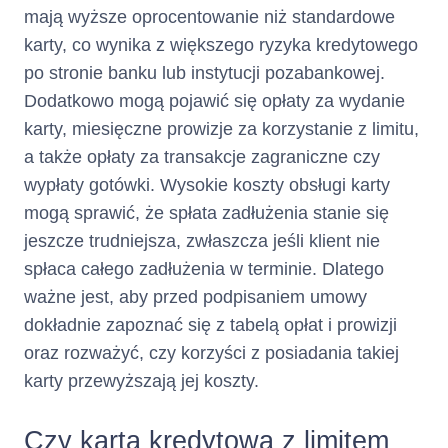
część Limitu
mają wyższe oprocentowanie niż standardowe
Kredytowego
karty, co wynika z większego ryzyka kredytowego
wykorzystanego w
po stronie banku lub instytucji pozabankowej.
bieżącym Okresie
Dodatkowo mogą pojawić się opłaty za wydanie
Rozliczeniowym,
karty, miesięczne prowizje za korzystanie z limitu,
przy czym po rozwiązaniu lub
a także opłaty za transakcje zagraniczne czy
wygaśnięciu Umowy Minimalna
wypłaty gotówki. Wysokie koszty obsługi karty
Kwota do Zapłaty stanowi
kwotę Zadłużenia.
mogą sprawić, że spłata zadłużenia stanie się
jeszcze trudniejsza, zwłaszcza jeśli klient nie
Klient może dokonać
całości
wcześniejszej spłaty
spłaca całego zadłużenia w terminie. Dlatego
lub części kwoty
ważne jest, aby przed podpisaniem umowy
wykorzystanego Limitu
dokładnie zapoznać się z tabelą opłat i prowizji
Kredytowego jeszcze przed
upływem Dnia Spłaty.
oraz rozważyć, czy korzyści z posiadania takiej
karty przewyższają jej koszty.
Spłata jest zaliczana przez
Kredytodawcę na Zadłużenie w
następującej kolejności:
Czy karta kredytowa z limitem