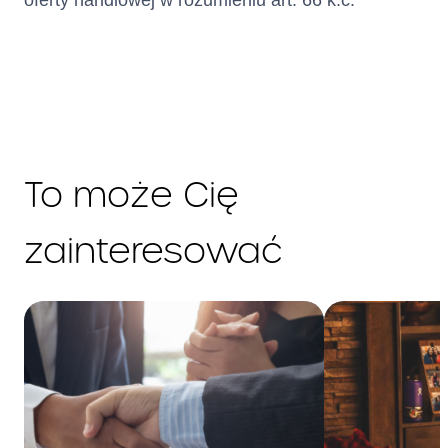
oferty handlowej w rozumieniu art. 66 k.c.”
maksymalnych jest równa
dwukrotności sumy
wysokości stopy referencyjnej
NBP i 3,5 punktów
procentowych (obecnie
14.50
%
w stosunku rocznym).
Wysokość odsetek zmienia się
automatycznie wraz ze
To może Cię
zmianą wysokości
maksymalnych odsetek, o
których mowa w art. 359§2(1)
zainteresować
Kodeksu cywilnego. W
przypadku zmiany stopy
oprocentowania w trakcie
trwania umowy, Kredytodawca
poinformuje Klienta o tej
zmianie niezwłocznie po jej
nastąpieniu poprzez przesłanie
Klientowi informacji w formie
trwałego nośnika.