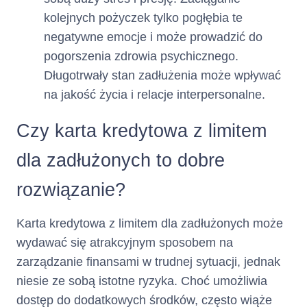
kolejnych pożyczek tylko pogłębia te
Minimalna Kwota do
negatywne emocje i może prowadzić do
stanowi sumę:
Zapłaty
pogorszenia zdrowia psychicznego.
zaległych: (i) odsetek
Długotrwały stan zadłużenia może wpływać
za opóźnienie, (ii)
na jakość życia i relacje interpersonalne.
opłat za udzielenie i
korzystanie z Limitu
Kredytowego tj.
Czy karta kredytowa z limitem
zaległej Prowizji,
dla zadłużonych to dobre
odsetek oraz (iii) opłat
za wydanie i obsługę
rozwiązanie?
Karty naliczonych w
poprzednich Okresach
Rozliczeniowych,
Karta kredytowa z limitem dla zadłużonych może
(i) odsetek za
wydawać się atrakcyjnym sposobem na
opóźnienie, (ii) opłat
zarządzanie finansami w trudnej sytuacji, jednak
za udzielenie i
korzystanie z Limitu
niesie ze sobą istotne ryzyka. Choć umożliwia
Kredytowego tj.
dostęp do dodatkowych środków, często wiąże
Prowizji, odsetek oraz