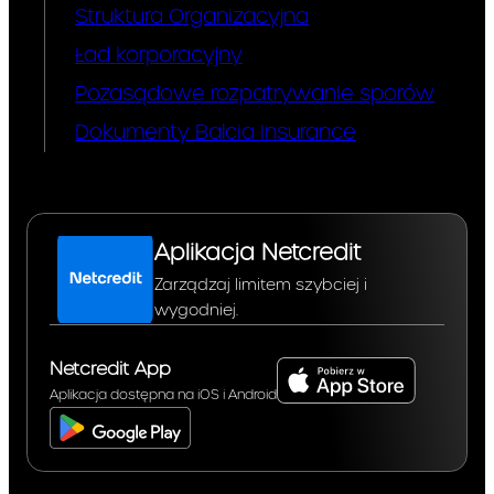
opłatę do Taryfy w
Struktura Organizacyjna
związku z
Ład korporacyjny
wprowadzeniem nowej
usługi lub produktu lub
Pozasądowe rozpatrywanie sporów
nowej funkcjonalności
Dokumenty Balcia Insurance
istniejącej usługi lub
produktu – w takim
przypadku Klient nie
będzie zobowiązany
do korzystania z takiej
Aplikacja Netcredit
nowej usługi lub
produktu lub nowej
Zarządzaj limitem szybciej i
funkcjonalności
wygodniej.
istniejącej usługi lub
produktu, będą one
Netcredit App
dla Klienta domyślnie
Aplikacja dostępna na iOS i Android
nieaktywne (tym
samym, nie będą
naliczane opłaty), a
nieskorzystanie przez