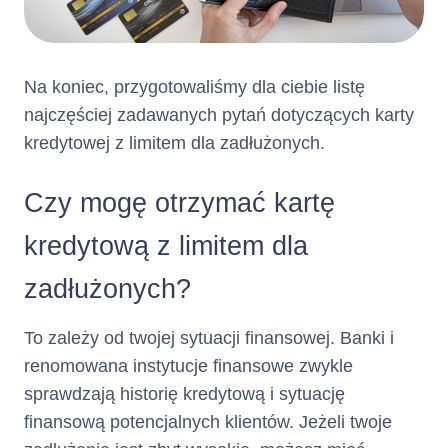
kredyt
przewiduje
Na koniec, przygotowaliśmy dla ciebie listę
najczęściej zadawanych pytań dotyczących karty
gwarancję
kredytowej z limitem dla zadłużonych.
spłaty
Czy mogę otrzymać kartę
całkowitej
kredytową z limitem dla
kwoty kredytu
zadłużonych?
wypłaconej
To zależy od twojej sytuacji finansowej. Banki i
na jej
renomowana instytucje finansowe zwykle
*
podstawie:
sprawdzają historię kredytową i sytuację
finansową potencjalnych klientów. Jeżeli twoje
Jeżeli zgodnie z