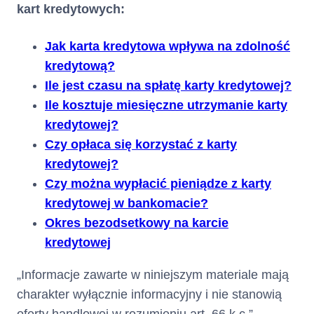
zmiany :
Dzienna kwota odsetek liczona
kart kredytowych:
od kwoty udzielonego Limitu
Kredytowego na dzień zawarcia
Jak karta kredytowa wpływa na zdolność
Umowy wynosi
.
3.97
zł
kredytową?
Od kwoty wykorzystanego
Ile jest czasu na spłatę karty kredytowej?
Limitu Kredytowego
Ile kosztuje miesięczne utrzymanie karty
Kredytodawca nalicza odsetki
kapitałowe (czyli odsetki za
kredytowej?
korzystanie z Limitu
Czy opłaca się korzystać z karty
Kredytowego w Okresie
kredytowej?
Rozliczeniowym). Odsetki
Czy można wypłacić pieniądze z karty
kapitałowe naliczane są w
maksymalnej wysokości
kredytowej w bankomacie?
odsetek kapitałowych
Okres bezodsetkowy na karcie
określonych w art. 359§2(1)
kredytowej
Kodeksu Cywilnego, tj. w
wysokości dwukrotności
„Informacje zawarte w niniejszym materiale mają
wysokości odsetek
ustawowych. Na dzień zawarcia
charakter wyłącznie informacyjny i nie stanowią
Umowy wysokość odsetek