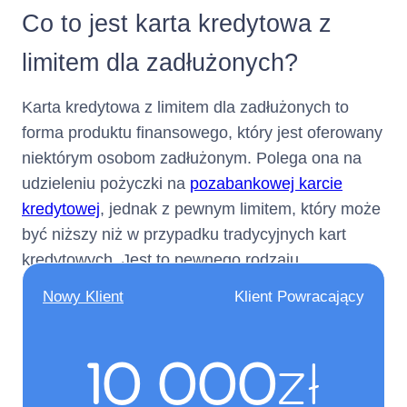
elektronicznych)
Co to jest karta kredytowa z
Numer
+ 22 598 77 99
limitem dla zadłużonych?
telefonu :
Karta kredytowa z limitem dla zadłużonych to
forma produktu finansowego, który jest oferowany
(informacja ta ma charakter
niektórym osobom zadłużonym. Polega ona na
opcjonalny)
udzieleniu pożyczki na
pozabankowej karcie
Adres poczty
kontakt@netcredit.pl
kredytowej
, jednak z pewnym limitem, który może
być niższy niż w przypadku tradycyjnych kart
elektronicznej :
kredytowych. Jest to pewnego rodzaju
rozwiązanie, które ma na celu umożliwienie
(informacja ta ma charakter
Nowy Klient
Klient Powracający
opcjonalny)
osobom zadłużonym korzystania z pewnej formy
kredytu, choć w bardziej kontrolowany sposób.
Nie dotyczy
Numer faksu :
10 000
zł
(informacja ta ma charakter
opcjonalny)