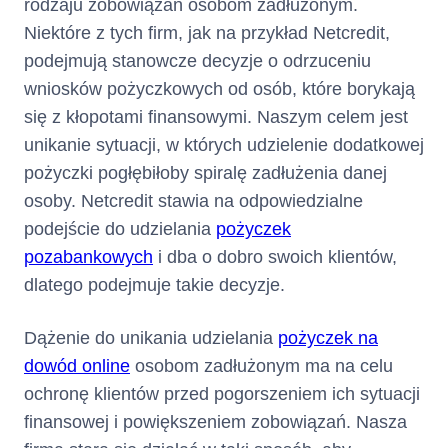
rodzaju zobowiązań osobom zadłużonym.
Numer
Nie dotyczy
Niektóre z tych firm, jak na przykład Netcredit,
telefonu :
podejmują stanowcze decyzje o odrzuceniu
wniosków pożyczkowych od osób, które borykają
(informacja ta ma charakter
się z kłopotami finansowymi. Naszym celem jest
opcjonalny)
unikanie sytuacji, w których udzielenie dodatkowej
pożyczki pogłębiłoby spiralę zadłużenia danej
Nie dotyczy
Adres poczty elektronicznej :
osoby. Netcredit stawia na odpowiedzialne
(informacja ta ma charakter
podejście do udzielania
pożyczek
opcjonalny)
pozabankowych
i dba o dobro swoich klientów,
dlatego podejmuje takie decyzje.
Nie dotyczy
Numer faksu :
(informacja ta ma charakter
opcjonalny)
Dążenie do unikania udzielania
pożyczek na
dowód online
osobom zadłużonym ma na celu
Nie dotyczy
Adres strony internetowej :
ochronę klientów przed pogorszeniem ich sytuacji
(informacja ta ma charakter
finansowej i powiększeniem zobowiązań. Nasza
opcjonalny)