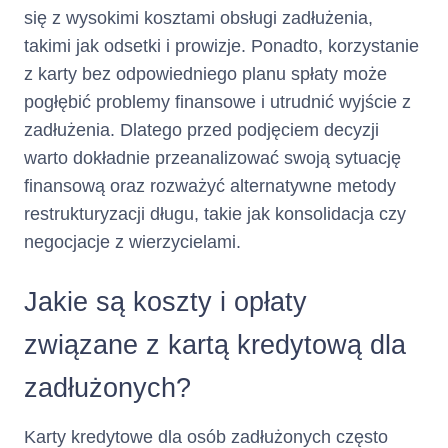
się z wysokimi kosztami obsługi zadłużenia,
(iii) opłat za wydanie i
obsługę Karty
takimi jak odsetki i prowizje. Ponadto, korzystanie
naliczonych w
z karty bez odpowiedniego planu spłaty może
bieżącym Okresie
pogłębić problemy finansowe i utrudnić wyjście z
Rozliczeniowym,
zadłużenia. Dlatego przed podjęciem decyzji
kwoty przekroczenia
Limitu Kredytowego w
warto dokładnie przeanalizować swoją sytuację
poprzednich Okresach
finansową oraz rozważyć alternatywne metody
Rozliczeniowych,
restrukturyzacji długu, takie jak konsolidacja czy
kwoty przekroczenia
negocjacje z wierzycielami.
Limitu Kredytowego w
bieżącym Okresie
Rozliczeniowym,
Jakie są koszty i opłaty
wskazana w Taryfie
część Limitu
związane z kartą kredytową dla
Kredytowego
wykorzystanego w
zadłużonych?
poprzednich Okresach
Rozliczeniowych,
Karty kredytowe dla osób zadłużonych często
wskazana w Taryfie