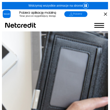
Wstrzymaj wszystkie animacje na stronie
Pobierz aplikację mobilną
Pobierz
Teraz jeszcze wygodniejszy dostęp
1. Imię, nazwisko (nazwa) i adres (siedziba)
kredytodawcy lub pośrednika kredytowego
Dane identyfikacyjne:
Kredytodawca
(Adres, z którego ma korzystać
konsument)
Fincard spółka z
ograniczoną
odpowiedzialnością
ul. Grzybowska 87, 00-844