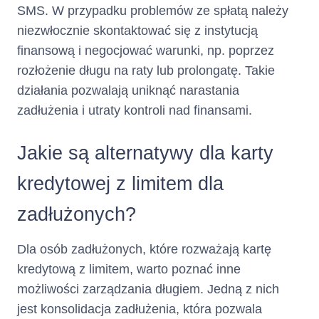
SMS. W przypadku problemów ze spłatą należy
12 901
zł
zapłaty przez
niezwłocznie skontaktować się z instytucją
finansową i negocjować warunki, np. poprzez
konsumenta :
rozłożenie długu na raty lub prolongatę. Takie
działania pozwalają uniknąć narastania
Jest to suma wszystkich
zadłużenia i utraty kontroli nad finansami.
środków pieniężnych, które
kredytodawca udostępnia
Panu/Pani oraz wszelkie koszty,
Jakie są alternatywy dla karty
które zobowiązany/a będzie
Pan/Pani ponieść w związku z
kredytowej z limitem dla
umową o kredyt
zadłużonych?
Kredyt
Nie dotyczy
Dla osób zadłużonych, które rozważają kartę
wiązany lub w
kredytową z limitem, warto poznać inne
formie
możliwości zarządzania długiem. Jedną z nich
jest konsolidacja zadłużenia, która pozwala