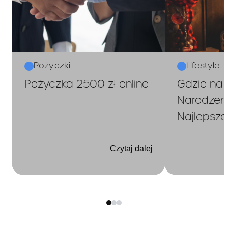
W okresie obowiązywania
Umowy, Kredytodawca może
dokonać proporcjonalnego
podwyższenia Prowizji lub innej
opłaty wskazanej w Taryfie w
przypadku gdy:
Pożyczki
Lifestyle
stopa procentowa
Pożyczka 2500 zł online
Gdzie na
referencyjna NBP
Narodzeni
wzrośnie o co najmniej
Najlepsze 
1% (jeden punkt
procentowy) wartości
tego wskaźnika w skali
Czytaj dalej
rocznej w stosunku do
analogicznego okresu
roku poprzedniego,
nastąpi wzrost cen i
usług konsumpcyjnych
o nie mniej niż 0,5%
(pół punktu