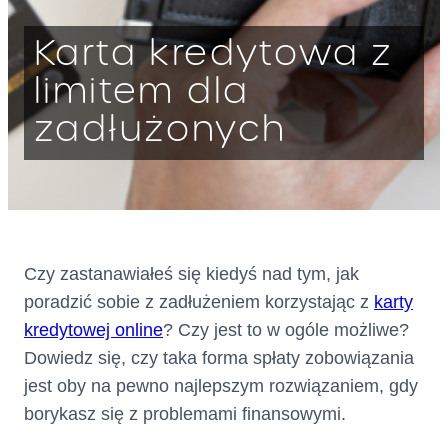
Warszawa
Karta kredytowa z
KRS: 0000803716
wpisana
limitem dla
jako Krajowa Instytucja Płatnicz
zadłużonych
a do rejestru prowadzonego
przez Komisję Nadzoru
Finansowego
pod numerem IP62/2024
dalej: „
”
Kredytodawca
Czy zastanawiałeś się kiedyś nad tym, jak
Adres :
ul. Grzybowska 87, 00-844
poradzić sobie z zadłużeniem korzystając z
karty
Warszawa
(siedziba)
kredytowej online
? Czy jest to w ogóle możliwe?
Dowiedz się, czy taka forma spłaty zobowiązania
Adres do doręczeń
AE:PL-75866-56446-VBGFB-
jest oby na pewno najlepszym rozwiązaniem, gdy
elektronicznych:
22
borykasz się z problemami finansowymi.
(wpisany do bazy adresów