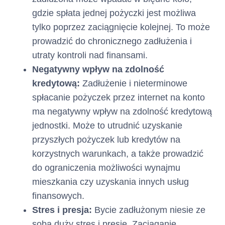
dniowe okresy kredytowania, o
gdzie spłata jednej pożyczki jest możliwa
ile Klient lub Kredytodawca nie
wypowie Umowy, zadecyduje o
tylko poprzez zaciągnięcie kolejnej. To może
niewznawianiu Karty
prowadzić do chronicznego zadłużenia i
Kredytowej Netcredit albo nie
utraty kontroli nad finansami.
nastąpią inne przyczyny
Negatywny wpływ na zdolność
wskazane w Umowie
powodujące jej rozwiązanie.
kredytową:
Zadłużenie i nieterminowe
spłacanie pożyczek przez internet na konto
Klient zobowiązany jest do
Zasady i terminy spłaty
ma negatywny wpływ na zdolność kredytową
dokonywania
spłaty
kredytu :
jednostki. Może to utrudnić uzyskanie
po upływie
Zadłużenia
przyszłych pożyczek lub kredytów na
każdego Okresu
korzystnych warunkach, a także prowadzić
Rozliczeniowego w wysokości
co najmniej Minimalnej Kwoty
do ograniczenia możliwości wynajmu
do Zapłaty w
.
Dniu
Spłaty
mieszkania czy uzyskania innych usług
Dzień Spłaty i wysokość
finansowych.
Minimalnej Kwoty do Zapłaty
Stres i presja:
Bycie zadłużonym niesie ze
wskazane są w Zestawieniu
sobą duży stres i presję. Zaciąganie
Operacji.