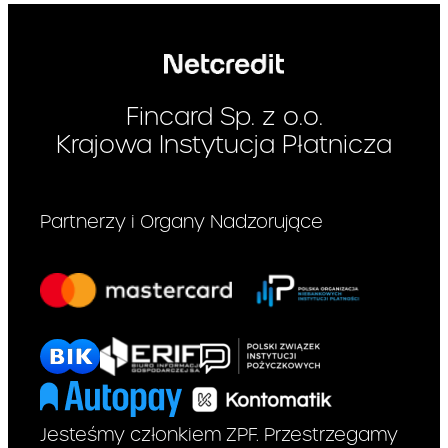
procentowego)w
stosunku do
poprzednio
ogłoszonego w
analogicznym okresie
(rocznym), ustalany
Fincard Sp. z o.o.
na podstawie
Krajowa Instytucja Płatnicza
kwartalnego
wskaźnika cen i usług
konsumpcyjnych
Partnerzy i Organy Nadzorujące
publikowanego przez
GUS,
– przy czym zmiana opłaty
może nastąpić nie później niż w
ciągu 2 miesięcy od publikacji
wskaźnika stanowiącego
podstawę takiej zmiany oraz
nie częściej niż raz na kwartał
kalendarzowy.
Jesteśmy członkiem ZPF. Przestrzegamy