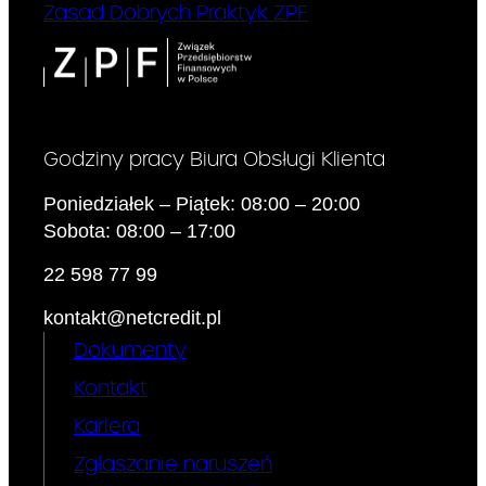
W okresie obowiązywania
Zasad Dobrych Praktyk ZPF
Umowy, Kredytodawca może
także:
obniżyć wysokość
określonej w Taryfie
Prowizji lub innej
Godziny pracy Biura Obsługi Klienta
opłaty w okresie
obowiązywania
Poniedziałek – Piątek: 08:00 – 20:00
Umowy, ze względu
Sobota: 08:00 – 17:00
na zmianę
konkurencyjności na
22 598 77 99
rynku usług
finansowych,
kontakt@netcredit.pl
dokonać zmiany
Dokumenty
nazwy lub produktu
wskazanego w Taryfie,
Kontakt
w tym jego nazwy
marketingowej,
Kariera
wprowadzić nową
Zgłaszanie naruszeń
Prowizję lub inną