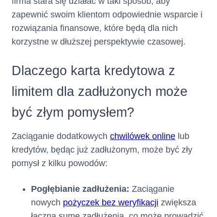
firma stara się działać w taki sposób, aby
zapewnić swoim klientom odpowiednie wsparcie i
2. Opis głównych cech kredytu
rozwiązania finansowe, które będą dla nich
korzystne w dłuższej perspektywie czasowej.
(Kredyt
Rodzaj kredytu :
Karta Kredytowa
konsumencki w ramach limitu
kredytowego na karcie
Dlaczego karta kredytowa z
kredytowej)
limitem dla zadłużonych może
Całkowita
10000
zł
być złym pomysłem?
kwota kredytu
Zaciąganie dodatkowych
chwilówek online
lub
:
kredytów, będąc już zadłużonym, może być zły
pomysł z kilku powodów:
Maksymalna kwota/suma (jeżeli
nie przewidziano maksymalnej
kwoty) wszystkich środków
Pogłębianie zadłużenia:
Zaciąganie
pieniężnych, które zostaną
nowych
pożyczek bez weryfikacji
zwiększa
Panu/Pani udostępnione
łączną sumę zadłużenia, co może prowadzić