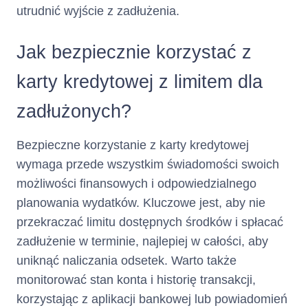
opłaty za wydanie i
utrudnić wyjście z zadłużenia.
obsługę Karty
chronologicznie
Jak bezpiecznie korzystać z
według daty ich
wymagalności,
karty kredytowej z limitem dla
kwoty przekroczenia
Limitu Kredytowego
zadłużonych?
chronologicznie
według daty
księgowania,
Bezpieczne korzystanie z karty kredytowej
Transakcje
wymaga przede wszystkim świadomości swoich
Gotówkowe i
możliwości finansowych i odpowiedzialnego
Bezgotówkowe
planowania wydatków. Kluczowe jest, aby nie
chronologicznie
według daty
przekraczać limitu dostępnych środków i spłacać
księgowania.
zadłużenie w terminie, najlepiej w całości, aby
uniknąć naliczania odsetek. Warto także
Całkowita
(suma całkowitego kosztu
monitorować stan konta i historię transakcji,
kredytu i całkowitej kwoty
korzystając z aplikacji bankowej lub powiadomień
kwota do
kredytu)