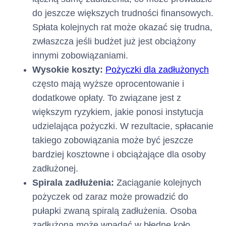
do jeszcze większych trudności finansowych.
Terminy i
Środki z tytułu przyznanego
Spłata kolejnych rat może okazać się trudna,
Limitu kredytowego zostaną
sposób
postawione do dyspozycji
zwłaszcza jeśli budżet już jest obciążony
Klienta jednorazowo na
innymi zobowiązaniami.
wypłaty
rachunku Karty
w terminie 2
Wysokie koszty:
Pożyczki dla zadłużonych
od dnia zawarcia Umowy.
dni
kredytu :
często mają wyższe oprocentowanie i
Klient ma możliwość szybkiego
dodatkowe opłaty. To związane jest z
uruchomienia części Limitu
W jaki sposób i w jakim terminie
większym ryzykiem, jakie ponosi instytucja
Kredytowego w Rachunku
otrzyma Pani/Pan pieniądze
Karty z chwilą zawarcia Umowy,
udzielająca pożyczki. W rezultacie, spłacanie
w ramach usługi Fast Cash.
takiego zobowiązania może być jeszcze
bardziej kosztowne i obciążające dla osoby
Umowa zostaje zawarta
Czas obowiązywania
na
zadłużonej.
umowy :
okres 360 (trzystu
Spirala zadłużenia:
Zaciąganie kolejnych
sześćdziesięciu) dni z
pożyczek od zaraz może prowadzić do
możliwością jej
automatycznego
pułapki zwaną spiralą zadłużenia. Osoba
na kolejne 360-
przedłużenia
zadłużona może wpadać w błędne koło,