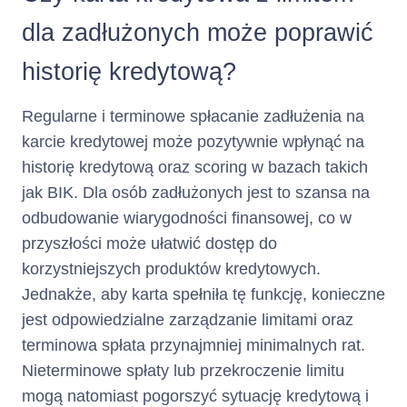
odsetki za opóźnienie,
dla zadłużonych może poprawić
poczynając od
odsetek za opóźnienie
historię kredytową?
naliczonych najpóźniej
(tj. najpóźniej
Regularne i terminowe spłacanie zadłużenia na
wymagalnych),
opłaty za udzielenie i
karcie kredytowej może pozytywnie wpłynąć na
korzystanie z Limitu
historię kredytową oraz scoring w bazach takich
Kredytowego, w
jak BIK. Dla osób zadłużonych jest to szansa na
kolejności: (i) odsetki,
odbudowanie wiarygodności finansowej, co w
poczynając od
odsetek naliczonych
przyszłości może ułatwić dostęp do
najpóźniej (tj.
korzystniejszych produktów kredytowych.
najpóźniej
Jednakże, aby karta spełniła tę funkcję, konieczne
wymagalnych), (ii)
Prowizja, poczynając
jest odpowiedzialne zarządzanie limitami oraz
od Prowizji naliczonej
terminowa spłata przynajmniej minimalnych rat.
najpóźniej (tj.
Nieterminowe spłaty lub przekroczenie limitu
najpóźniej
mogą natomiast pogorszyć sytuację kredytową i
wymagalnej),