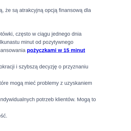
od dnia
e 2 dni
ą, że są atrakcyjną opcją finansową dla
kiego
tu Kredytowego w
tówki, często w ciągu jednego dnia
zawarcia Umowy,
ilkunastu minut od pozytywnego
.
inansowania
pożyczkami w 15 minut
a okres 360
okracji i szybszą decyzję o przyznaniu
) dni z
atycznego
które mogą mieć problemy z uzyskaniem
360-dniowe
Klient lub
indywidualnych potrzeb klientów. Mogą to
e Umowy,
iu Karty
ść.
nie nastąpią inne