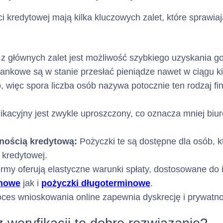
rachunku Karty
w termini
w jakim terminie otrzyma
zawarcia Umowy.
i kredytowej mają kilka kluczowych zalet, które sprawiaj
dze
Klient ma możliwość szyb
uruchomienia części Limi
z głównych zalet jest możliwość szybkiego uzyskania go
Rachunku Karty z chwilą 
ankowe są w stanie przesłać pieniądze nawet w ciągu k
w ramach usługi Fast Cash
 więc spora liczba osób nazywa potocznie ten rodzaj f
Umowa zostaje zawarta
ywania umowy :
n
ikacyjny jest zwykle uproszczony, co oznacza mniej biur
(trzystu sześćdziesięciu
możliwością jej autom
lnością kredytową:
Pożyczki te są dostępne dla osób, 
na kolejne 
 kredytowej.
przedłużenia
okresy kredytowania, o ile 
irmy oferują elastyczne warunki spłaty, dostosowane do 
Kredytodawca nie wypowi
inowe
jak i
pożyczki długoterminowe
.
zadecyduje o niewznawian
ces wnioskowania online zapewnia dyskrecję i prywatno
Kredytowej Netcredit albo 