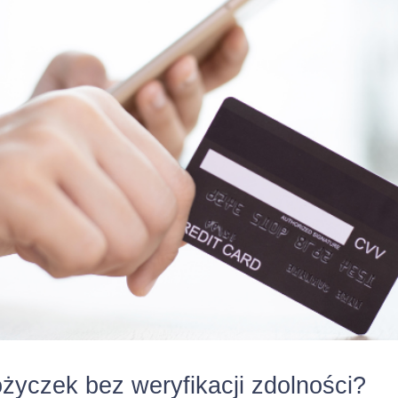
ramach limitu kredytowego
kredytowej)
 kwota kredytu
10000
zł
a/suma (jeżeli nie
ksymalnej kwoty)
ów pieniężnych, które
ni udostępnione
 sposób wypłaty
Środki z tytułu przyznaneg
kredytowego zostaną post
dyspozycji Klienta jednor
ożyczek bez weryfikacji zdolności?