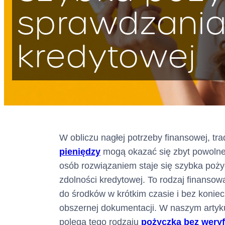
sprawdzania
kredytowej
Adres :
W obliczu nagłej potrzeby finansowej, t
pieniędzy
mogą okazać się zbyt powolne 
(siedziba)
osób rozwiązaniem staje się szybka poż
zdolności kredytowej. To rodzaj finansow
Adres do doręcze
do środków w krótkim czasie i bez konie
obszernej dokumentacji. W naszym artyk
(wpisany do bazy
polega tego rodzaju
pożyczka bez weryf