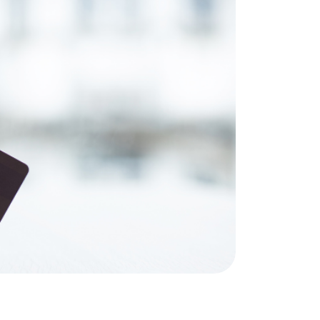
 na karcie
o Limitu
awione do
azowo na