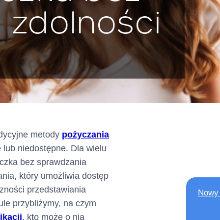
 zdolności
KRS: 0000803716
wpisana jako Krajowa Insty
do rejestru prowadzonego
Nadzoru Finansowego
pod numerem IP62/2024
dalej: „
”
Kredytodawca
ul. Grzybowska 87, 00-84
radycyjne metody
pożyczania
lub niedostępne. Dla wielu
yczka bez sprawdzania
ania, który umożliwia dostęp
ń elektronicznych:
AE:PL-75866-56446-VBG
czności przedstawiania
Nowy 
ule przybliżymy, na czym
 adresów elektronicznych)
ikacji
, kto może o nią