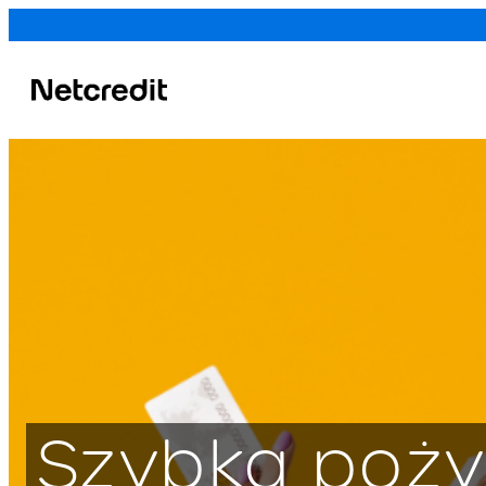
1. Imię, nazwisk
kredytowego
Kredytodawca
Szybka poży