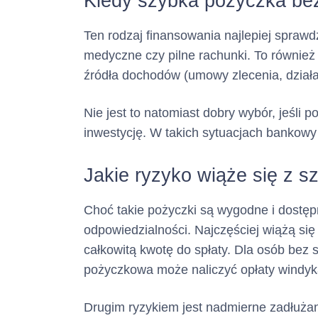
Kiedy szybka pożyczka bez 
Ten rodzaj finansowania najlepiej sprawd
medyczne czy pilne rachunki. To również
Zasady i termin
źródła dochodów (umowy zlecenia, dział
Nie jest to natomiast dobry wybór, jeśli
inwestycję. W takich sytuacjach bankow
Jakie ryzyko wiąże się z 
Choć takie pożyczki są wygodne i dostępn
odpowiedzialności. Najczęściej wiążą s
całkowitą kwotę do spłaty. Dla osób bez 
pożyczkowa może naliczyć opłaty windyk
Drugim ryzykiem jest nadmierne zadłużan