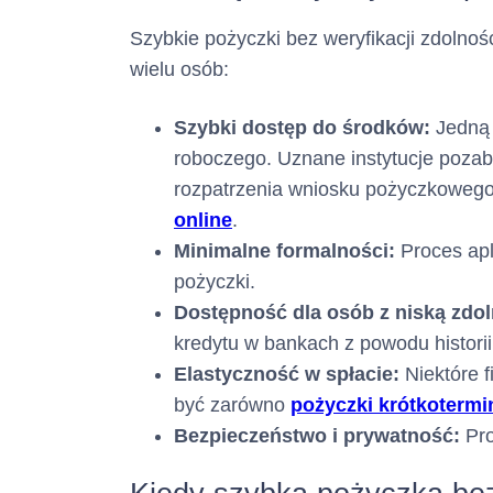
W jaki sposób i 
Szybkie pożyczki bez weryfikacji zdolnośc
Pani/Pan pienią
wielu osób:
Szybki dostęp do środków:
Jedną 
roboczego. Uznane instytucje pozab
rozpatrzenia wniosku pożyczkowego,
online
.
Czas obowiąz
Minimalne formalności:
Proces apl
pożyczki.
Dostępność dla osób z niską zdo
kredytu w bankach z powodu historii
Elastyczność w spłacie:
Niektóre f
być zarówno
pożyczki krótkoterm
Bezpieczeństwo i prywatność:
Pro