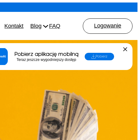
Logowanie
Kontakt
Blog
FAQ
Pobierz aplikację mobilną
Pobierz
Teraz jeszcze wygodniejszy dostęp
dnika
ystać konsument)
iczoną
4 Warszawa