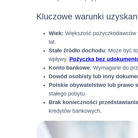
(informacja ta m
Kluczowe warunki uzyskan
Adres poczty el
Wiek:
Większość pożyczkodawców wym
(informacja ta m
lat.
Stałe źródło dochodu
: Może być to
Numer faksu :
wpływy.
Pożyczka bez udokumen
(informacja ta m
Konto bankowe
: Wymagane do prze
Dowód osobisty lub inny dokume
Polskie obywatelstwo lub prawo s
Adres strony in
stałego pobytu.
(informacja ta m
Brak konieczności przedstawiania 
kredytów bankowych.
2. Opis głównych
Rodzaj kredytu 