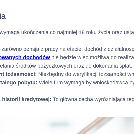
a charakter opcjonalny)
ia
Nie dotyczy
ektronicznej :
aga ukończenia co najmniej 18 roku życia oraz ustal
a charakter opcjonalny)
 zarówno pensja z pracy na etacie, dochód z działalności
Nie dotyczy
towanych dochodów
nie będzie więc możliwa do realizac
a charakter opcjonalny)
lania środków pożyczkowych oraz do dokonania spłat.
nt tożsamości:
Niezbędny do weryfikacji tożsamości w
tałego pobytu:
Wiele firm wymaga by wnioskodawca był
Nie dotyczy
ternetowej :
a charakter opcjonalny)
historii kredytowej:
To główna cecha wyróżniająca teg
 cech kredytu
(Kredyt
:
Karta Kredytowa