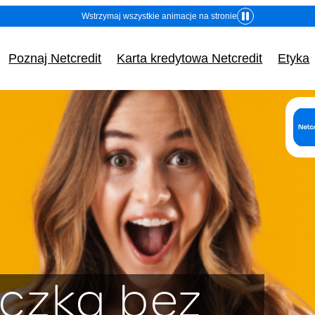
Wstrzymaj wszystkie animacje na stronie
Poznaj Netcredit
Karta kredytowa Netcredit
Etyka
o (nazwa) i adres (siedziba) kredytodawcy lub pośre
Dane identyfikacyjne:
(Adres, z którego ma korz
Fincard spółka z ogran
odpowiedzialnością
czka bez
ul. Grzybowska 87, 00-84