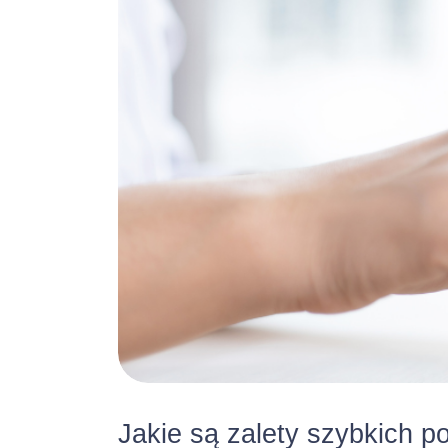
Całkowita
:
Maksymalna kwot
przewidziano ma
wszystkich środk
zostaną Panu/Pa
Terminy i
kredytu :
Jakie są zalety szybkich p