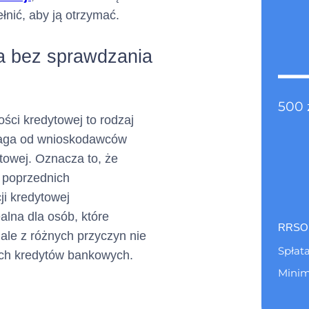
łnić, aby ją otrzymać.
efonu :
+ 22 598 77 99
a bez sprawdzania
a charakter opcjonalny)
zty
500
kontakt@netcredit.pl
ci kredytowej to rodzaj
nej :
maga od wnioskodawców
ytowej. Oznacza to, że
a charakter opcjonalny)
o poprzednich
i kredytowej
alna dla osób, które
Nie dotyczy
RRSO
ale z różnych przyczyn nie
a charakter opcjonalny)
Spłata
ych kredytów bankowych.
Minim
ony internetowej
www.netcredit.pl
Pierws