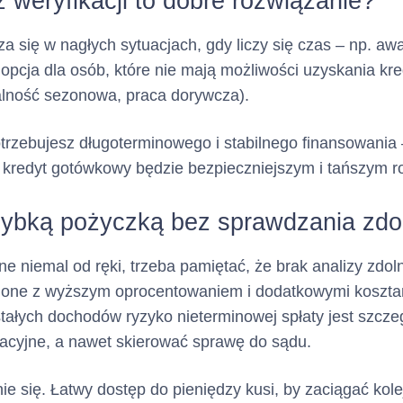
weryfikacji to dobre rozwiązanie?
przyczyny wskazane w U
powodujące jej rozwiązani
za się w nagłych sytuacjach, gdy liczy się czas – np. 
 opcja dla osób, które nie mają możliwości uzyskania k
Klient zobowiązany jest d
y spłaty kredytu :
alność sezonowa, praca dorywcza).
po upł
spłaty
Zadłużenia
Okresu Rozliczeniowego w
 potrzebujesz długoterminowego i stabilnego finansowani
najmniej Minimalnej Kwoty
y kredyt gotówkowy będzie bezpieczniejszym i tańszym 
.
Dniu
Spłaty
szybką pożyczką bez sprawdzania zdo
Dzień Spłaty i wysokość M
do Zapłaty wskazane są w
e niemal od ręki, trzeba pamiętać, że brak analizy zdol
Operacji.
ię one z wyższym oprocentowaniem i dodatkowymi koszta
Minimalna Kwota do Za
stałych dochodów ryzyko nieterminowej spłaty jest szcz
sumę:
acyjne, a nawet skierować sprawę do sądu.
zaległych: (i) ods
ie się. Łatwy dostęp do pieniędzy kusi, by zaciągać ko