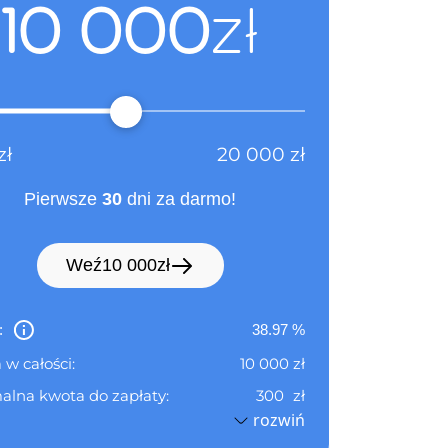
10 000
zł
zł
20 000
zł
Pierwsze
30
dni za darmo!
Weź
10 000
zł
:
38.97
%
 w całości:
10 000
zł
alna kwota do zapłaty:
300
zł
rozwiń
zy okres rozliczeniowy do:
05.09.2026