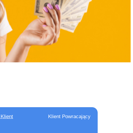
tucja Płatnicza
 przez Komisję
4 Warszawa
FB-22
Klient
Klient Powracający