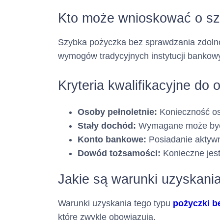
:
Kto może wnioskować o sz
(informacja ta m
Szybka pożyczka bez sprawdzania zdolnoś
wymogów tradycyjnych instytucji bankow
Pośrednik kre
Kryteria kwalifikacyjne do
Osoby pełnoletnie:
Konieczność osi
Stały dochód:
Wymagane może być p
Konto bankowe:
Posiadanie aktywn
Adres :
Dowód tożsamości:
Konieczne jes
(siedziba)
Jakie są warunki uzyskani
Numer tel
Warunki uzyskania tego typu
pożyczki b
które zwykle obowiązują.