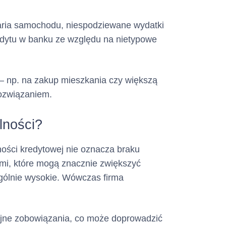
mowie
e.
awaria samochodu, niespodziewane wydatki
redytu w banku ze względu na nietypowe
o dokonywania
ywie każdego
 wysokości co
a – np. na zakup mieszkania czy większą
 do Zapłaty w
rozwiązaniem.
lności?
inimalnej Kwoty
 Zestawieniu
ności kredytowej nie oznacza braku
mi, które mogą znacznie zwiększyć
stanowi
płaty
ególnie wysokie. Wówczas firma
etek za
lejne zobowiązania, co może doprowadzić