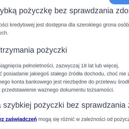
Tabela
ybką pożyczkę bez sprawdzania zdo
a charakter opcjonalny)
ci kredytowej jest dostępna dla szerokiego grona osób
ych.
Dane identyfikacyjne:
dytowy
(Adres, z którego ma korz
 otrzymania pożyczki
Nie dotyczy
ągnięcia pełnoletności, zazwyczaj 18 lat lub więcej.
osiadanie jakiegoś stałego źródła dochodu, choć nie z
ego konta bankowego jest niezbędne do przelewu środkó
Nie dotyczy
t przedstawienie ważnego dokumentu tożsamości.
a szybkiej pożyczki bez sprawdzania 
efonu :
Nie dotyczy
ez zaświadczeń
mogą się różnić w zależności od pożycz