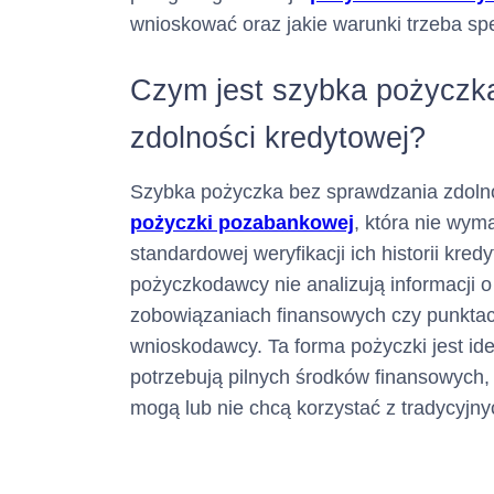
wnioskować oraz jakie warunki trzeba spe
Numer tel
Czym jest szybka pożyczk
(informacja ta m
zdolności kredytowej?
Adres poc
Szybka pożyczka bez sprawdzania zdolnoś
elektronicz
pożyczki pozabankowej
, która nie wy
standardowej weryfikacji ich historii kred
(informacja ta m
pożyczkodawcy nie analizują informacji 
zobowiązaniach finansowych czy punktacj
wnioskodawcy. Ta forma pożyczki jest ide
Numer faksu :
potrzebują pilnych środków finansowych, 
(informacja ta m
mogą lub nie chcą korzystać z tradycyjn
Adres str