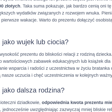
a charakter opcjonalny)
0 złotych
. Taka suma pokazuje, jak bardzo cenią oni tę
iększych wydatków związanych z rozwojem wnuka. Pien
Nie dotyczy
ektronicznej :
 pierwsze wakacje. Warto do prezentu dołączyć osobistą
a charakter opcjonalny)
 jako wujek lub ciocia?
Nie dotyczy
a charakter opcjonalny)
wysokość prezentu do bliskości relacji z rodziną dziecka
p wartościowych zabawek edukacyjnych lub książek dla
anie wsparcia i radości z uczestnictwa w życiu bratanka 
Nie dotyczy
ternetowej :
ą nasze uczucia i chęć uczestniczenia w kolejnych waż
a charakter opcjonalny)
k jako dalsza rodzina?
 cech kredytu
 cioteczni dziadkowie,
odpowiednia kwota prezentu mieś
, jednocześnie uwzględniając zazwyczaj mniej bliskie re
(Kredyt
:
Karta Kredytowa