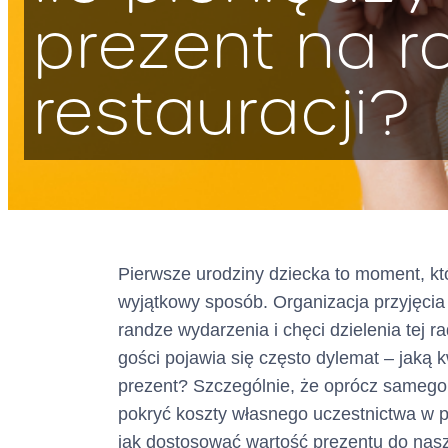
prezent na 
restauracji?
Adres :
Pierwsze urodziny dziecka to moment, kt
wyjątkowy sposób. Organizacja przyjęcia 
(siedziba)
randze wydarzenia i chęci dzielenia tej ra
gości pojawia się często dylemat – jaką
Adres do doręcze
prezent? Szczególnie, że oprócz sameg
pokryć koszty własnego uczestnictwa w pr
(wpisany do bazy
jak dostosować wartość prezentu do nasz