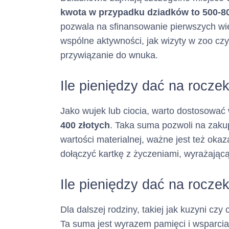
(informacja ta m
kwota w przypadku dziadków to 500-80
pozwala na sfinansowanie pierwszych w
Adres poczty el
wspólne aktywności, jak wizyty w zoo czy
przywiązanie do wnuka.
(informacja ta m
Ile pieniędzy dać na roczek
Numer faksu :
(informacja ta m
Jako wujek lub ciocia, warto dostosować 
400 złotych
. Taka suma pozwoli na zaku
wartości materialnej, ważne jest też okaz
Adres strony in
dołączyć kartkę z życzeniami, wyrażając
(informacja ta m
Ile pieniędzy dać na rocze
2. Opis głównych
Dla dalszej rodziny, takiej jak kuzyni czy
Ta suma jest wyrazem pamięci i wsparcia
Rodzaj kredytu 