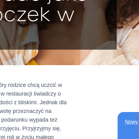
roczek w
KRS: 0000803716
wpisana jako Krajowa Insty
do rejestru prowadzonego
Nadzoru Finansowego
pod numerem IP62/2024
dalej: „
”
Kredytodawca
ul. Grzybowska 87, 00-84
óry rodzice chcą uczcić w
w restauracji świadczy o
dości z bliskimi. Jednak dla
 kwotę przeznaczyć na
ń elektronicznych:
AE:PL-75866-56446-VBG
o podarunku wypada też
Nowy 
zyjęciu. Przyjrzyjmy się,
 adresów elektronicznych)
ej roli w życiu małego