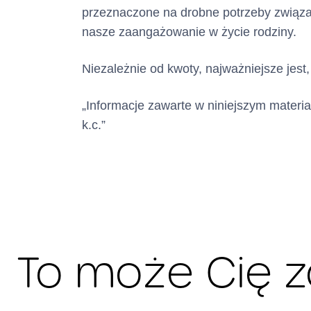
przeznaczone na drobne potrzeby związa
nasze zaangażowanie w życie rodziny.
Niezależnie od kwoty, najważniejsze jest
Całkowita
„Informacje zawarte w niniejszym materia
:
k.c.”
Maksymalna kwot
przewidziano ma
wszystkich środk
zostaną Panu/Pa
Terminy i
To może Cię 
kredytu :