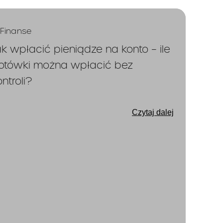
od dnia
e 2 dni
Finanse
kiego
tu Kredytowego w
ak wpłacić pieniądze na konto – ile
zawarcia Umowy,
otówki można wpłacić bez
.
ontroli?
a okres 360
Czytaj dalej
) dni z
atycznego
360-dniowe
Klient lub
e Umowy,
iu Karty
nie nastąpią inne