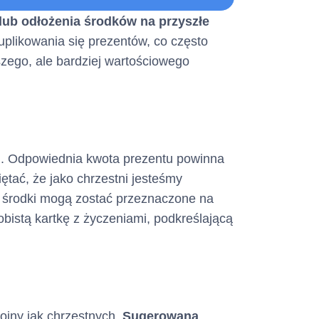
 Opłat
Formularz Informacyjny
lub odłożenia środków na przyszłe
plikowania się prezentów, co często
zego, ale bardziej wartościowego
ystać konsument)
iem. Odpowiednia kwota prezentu powinna
ętać, że jako chrzestni jesteśmy
 środki mogą zostać przeznaczone na
obistą kartkę z życzeniami, podkreślającą
ojny jak chrzestnych.
Sugerowana