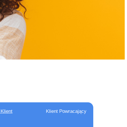
tucja Płatnicza
 przez Komisję
4 Warszawa
FB-22
Klient
Klient Powracający