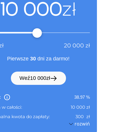
10 000
zł
zł
20 000
zł
Pierwsze
30
dni za darmo!
Weź
10 000
zł
:
38.97
%
 w całości:
10 000
zł
alna kwota do zapłaty:
300
zł
rozwiń
zy okres rozliczeniowy do:
06.09.2026