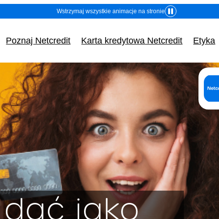
Wstrzymaj wszystkie animacje na stronie
Poznaj Netcredit
Karta kredytowa Netcredit
Etyka
o (nazwa) i adres (siedziba) kredytodawcy lub pośre
Dane identyfikacyjne:
(Adres, z którego ma korz
Fincard spółka z ogran
odpowiedzialnością
y dać jako
ul. Grzybowska 87, 00-84