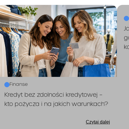
rachunku Karty
w termini
w jakim terminie otrzyma
zawarcia Umowy.
dze
Klient ma możliwość szyb
uruchomienia części Limi
J
Rachunku Karty z chwilą 
g
w ramach usługi Fast Cash
k
Umowa zostaje zawarta
ywania umowy :
n
(trzystu sześćdziesięciu
możliwością jej autom
Finanse
na kolejne 
przedłużenia
Kredyt bez zdolności kredytowej –
okresy kredytowania, o ile 
kto pożycza i na jakich warunkach?
Kredytodawca nie wypowi
zadecyduje o niewznawian
Kredytowej Netcredit albo 
Czytaj dalej