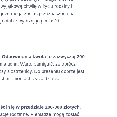
 wyjątkową chwilę w życiu rodziny i
iądze mogą zostać przeznaczone na
 notatkę wyrażającą miłość i
.
Odpowiednia kwota to zazwyczaj 200-
 malucha. Warto pamiętać, że oprócz
czy siostrzenicy. Do prezentu dobrze jest
nych momentach życia dziecka.
ci się w przedziale 100-300 złotych
.
lacje rodzinne. Pieniądze mogą zostać
 konsumencki w