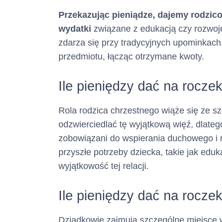
:
Przekazując pieniądze, dajemy rodzic
(informacja ta m
wydatki
związane z edukacją czy rozwoje
zdarza się przy tradycyjnych upominkac
przedmiotu, łącząc otrzymane kwoty.
Pośrednik kre
Ile pieniędzy dać na rocze
Rola rodzica chrzestnego wiąże się ze s
odzwierciedlać tę wyjątkową więź, dlate
zobowiązani do wspierania duchowego i 
Adres :
przyszłe potrzeby dziecka, takie jak eduk
wyjątkowość tej relacji.
(siedziba)
Ile pieniędzy dać na rocze
Numer tel
Dziadkowie zajmują szczególne miejsce w