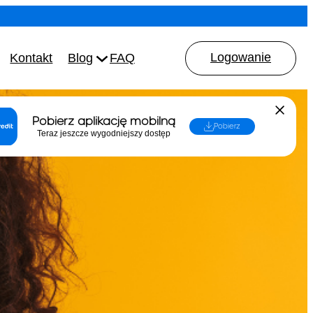
Logowanie
Kontakt
Blog
FAQ
Pobierz aplikację mobilną
Pobierz
Teraz jeszcze wygodniejszy dostęp
dnika
ystać konsument)
iczoną
4 Warszawa