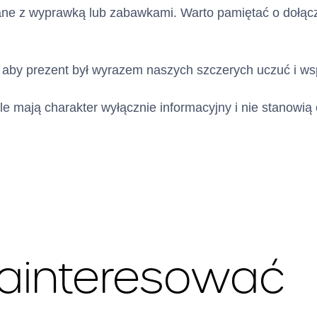
ne z wyprawką lub zabawkami. Warto pamiętać o dołącze
ramach limitu kredytowego
kredytowej)
, aby prezent był wyrazem naszych szczerych uczuć i wsp
 kwota kredytu
10000
zł
le mają charakter wyłącznie informacyjny i nie stanowią 
a/suma (jeżeli nie
ksymalnej kwoty)
ów pieniężnych, które
ni udostępnione
 sposób wypłaty
Środki z tytułu przyznaneg
zainteresować
kredytowego zostaną post
dyspozycji Klienta jednor