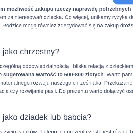
Tabela
om możliwość zakupu rzeczy naprawdę potrzebnych 
a charakter opcjonalny)
m zainteresowań dziecka. Co więcej, unikamy ryzyka du
h. Rodzice mogą również zdecydować się na zakup drożs
Dane identyfikacyjne:
dytowy
(Adres, z którego ma korz
k jako chrzestny?
Nie dotyczy
zczególną odpowiedzialnością i bliską relacją z dzieck
go
sugerowana wartość to 500-800 złotych
. Warto pami
materialnego rozwoju naszego chrześniaka. Przekazane
Nie dotyczy
acja czy rozwijanie pasji. Do prezentu warto dołączyć os
k jako dziadek lub babcia?
efonu :
Nie dotyczy
 życiu wnuków, dlatego ich prezent często jest równie h