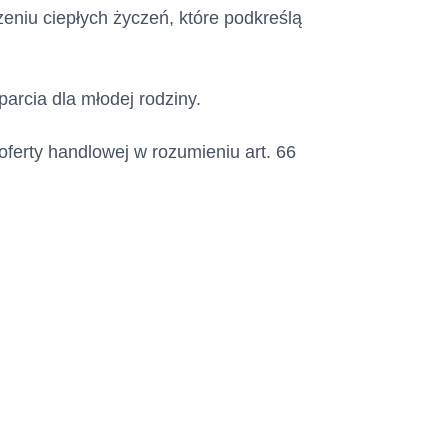
niu ciepłych życzeń, które podkreślą
 na karcie
arcia dla młodej rodziny.
oferty handlowej w rozumieniu art. 66
o Limitu
awione do
azowo na