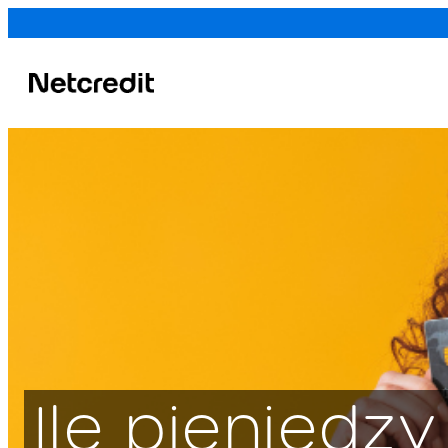
1. Imię, nazwisk
kredytowego
Kredytodawca
Ile pieniędz