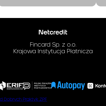
przyczyny wskazane w U
powodujące jej rozwiązani
Klient zobowiązany jest d
y spłaty kredytu :
po upł
spłaty
Zadłużenia
Okresu Rozliczeniowego w
najmniej Minimalnej Kwoty
Fincard Sp. z o.o.
.
Dniu
Spłaty
Krajowa Instytucja Płatnicza
Dzień Spłaty i wysokość M
do Zapłaty wskazane są w
Operacji.
Minimalna Kwota do Za
sumę:
zaległych: (i) ods
d Dobrych Praktyk ZPF