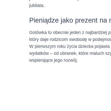
jubilata.
Numer tel
Pieniądze jako prezent na 
(informacja ta m
Gotówka to obecnie jeden z najbardziej 
Adres poc
który daje rodzicom swobodę w podejmo
W pierwszym roku życia dziecka pojawia 
elektronicz
wydatków – od ubranek, które maluch sz
wspierające jego rozwój.
(informacja ta m
Numer faksu :
(informacja ta m
Adres str