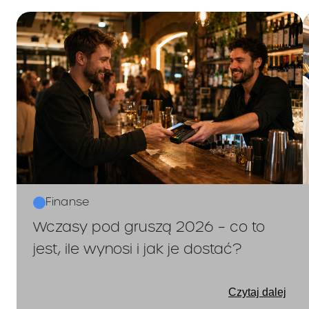
W jaki sposób i 
Pani/Pan pienią
Czas obowiąz
Finanse
Wczasy pod gruszą 2026 – co to
jest, ile wynosi i jak je dostać?
Czytaj dalej