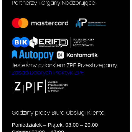
Partnerzy i Organy Nadzorujące
12 901
zł
zapłaty przez
konsumenta :
Jest to suma wszystkich
środków pieniężnych, które
kredytodawca udostępnia
Panu/Pani oraz wszelkie koszty,
które zobowiązany/a będzie
Jesteśmy członkiem ZPF. Przestrzegamy
Pan/Pani ponieść w związku z
Zasad Dobrych Praktyk ZPF
umową o kredyt
Kredyt
Nie dotyczy
wiązany lub w
Godziny pracy Biura Obsługi Klienta
formie
Poniedziałek – Piątek: 08:00 – 20:00