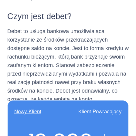
elektronicznych)
Czym jest debet?
Numer
+ 22 598 77 99
Debet to usługa bankowa umożliwiająca
telefonu :
korzystanie ze środków przekraczających
(informacja ta ma charakter
dostępne saldo na koncie. Jest to forma kredytu w
opcjonalny)
rachunku bieżącym, którą bank przyznaje swoim
zaufanym klientom. Stanowi zabezpieczenie
Adres poczty
kontakt@netcredit.pl
przed nieprzewidzianymi wydatkami i pozwala na
elektronicznej :
realizację płatności nawet przy braku własnych
środków na koncie. Debet jest odnawialny, co
(informacja ta ma charakter
oznacza, że każda wpłata na konto
opcjonalny)
automatycznie zmniejsza zadłużenie. Jest to
Nowy Klient
Klient Powracający
jedna z najprostszych form kredytowania
Nie dotyczy
Numer faksu :
oferowanych przez banki.
(informacja ta ma charakter
opcjonalny)