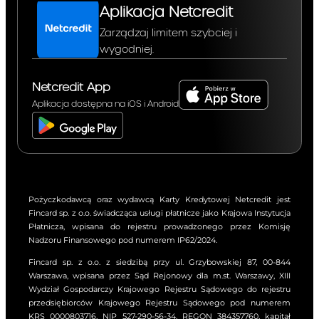
Aplikacja Netcredit
kredyt
Zarządzaj limitem szybciej i
wygodniej.
przewiduje
Netcredit App
gwarancję
Aplikacja dostępna na iOS i Android
spłaty
całkowitej
kwoty kredytu
Pożyczkodawcą oraz wydawcą Karty Kredytowej Netcredit jest
Fincard sp. z o.o. świadcząca usługi płatnicze jako Krajowa Instytucja
wypłaconej
Płatnicza, wpisana do rejestru prowadzonego przez Komisję
Nadzoru Finansowego pod numerem IP62/2024.
na jej
Fincard sp. z o.o. z siedzibą przy ul. Grzybowskiej 87, 00-844
*
Warszawa, wpisana przez Sąd Rejonowy dla m.st. Warszawy, XIII
podstawie:
Wydział Gospodarczy Krajowego Rejestru Sądowego do rejestru
przedsiębiorców Krajowego Rejestru Sądowego pod numerem
Jeżeli zgodnie z
KRS 0000803716, NIP 527-290-56-34, REGON 384357760, kapitał