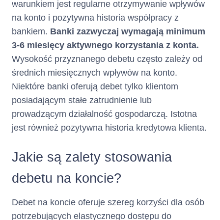
warunkiem jest regularne otrzymywanie wpływów
dniowe okresy kredytowania, o
ile Klient lub Kredytodawca nie
na konto i pozytywna historia współpracy z
wypowie Umowy, zadecyduje o
bankiem.
Banki zazwyczaj wymagają minimum
niewznawianiu Karty
3-6 miesięcy aktywnego korzystania z konta.
Kredytowej Netcredit albo nie
nastąpią inne przyczyny
Wysokość przyznanego debetu często zależy od
wskazane w Umowie
średnich miesięcznych wpływów na konto.
powodujące jej rozwiązanie.
Niektóre banki oferują debet tylko klientom
posiadającym stałe zatrudnienie lub
Klient zobowiązany jest do
Zasady i terminy spłaty
prowadzącym działalność gospodarczą. Istotna
dokonywania
spłaty
kredytu :
jest również pozytywna historia kredytowa klienta.
po upływie
Zadłużenia
każdego Okresu
Rozliczeniowego w wysokości
Jakie są zalety stosowania
co najmniej Minimalnej Kwoty
do Zapłaty w
.
Dniu
Spłaty
debetu na koncie?
Dzień Spłaty i wysokość
Minimalnej Kwoty do Zapłaty
Debet na koncie oferuje szereg korzyści dla osób
wskazane są w Zestawieniu
potrzebujących elastycznego dostępu do
Operacji.