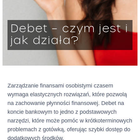
Warszawa
KRS: 0000803716
wpisana
Debet – czym jest i
jako Krajowa Instytucja Płatnicz
jak działa?
a do rejestru prowadzonego
przez Komisję Nadzoru
Finansowego
pod numerem IP62/2024
dalej: „
”
Kredytodawca
Zarządzanie finansami osobistymi czasem
Adres :
ul. Grzybowska 87, 00-844
wymaga elastycznych rozwiązań, które pozwolą
Warszawa
(siedziba)
na zachowanie płynności finansowej. Debet na
koncie bankowym to jedno z podstawowych
Adres do doręczeń
AE:PL-75866-56446-VBGFB-
narzędzi, które może pomóc w krótkoterminowych
elektronicznych:
22
problemach z gotówką, oferując szybki dostęp do
(wpisany do bazy adresów
dodatkowych środków.