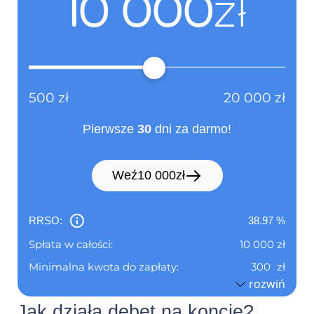
10 000
zł
Adres strony
www.netcredit.pl
internetowej :
(informacja ta ma charakter
500
zł
20 000
zł
opcjonalny)
Pierwsze
30
dni za darmo!
Dane identyfikacyjne:
Pośrednik kredytowy
(Adres, z którego ma korzystać
Weź
10 000
zł
konsument)
Nie dotyczy
RRSO:
38.97
%
Spłata w całości:
10 000
zł
Adres :
Nie dotyczy
Minimalna kwota do zapłaty:
300
zł
rozwiń
(siedziba)
Pierwszy okres rozliczeniowy do:
06.09.2026
Jak działa debet na koncie?