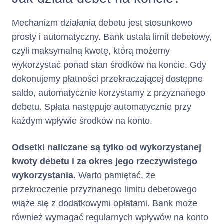
Numer
Tabela Opłat
Formularz Informacyjny
Nie dotyczy
Mechanizm działania debetu jest stosunkowo
telefonu :
prosty i automatyczny. Bank ustala limit debetowy,
czyli maksymalną kwotę, którą możemy
(informacja ta ma charakter
opcjonalny)
wykorzystać ponad stan środków na koncie. Gdy
dokonujemy płatności przekraczającej dostępne
Nie dotyczy
Adres poczty elektronicznej :
saldo, automatycznie korzystamy z przyznanego
(informacja ta ma charakter
debetu. Spłata następuje automatycznie przy
opcjonalny)
każdym wpływie środków na konto.
Nie dotyczy
Numer faksu :
Odsetki naliczane są tylko od wykorzystanej
(informacja ta ma charakter
kwoty debetu i za okres jego rzeczywistego
opcjonalny)
wykorzystania.
Warto pamiętać, że
przekroczenie przyznanego limitu debetowego
Nie dotyczy
Adres strony internetowej :
wiąże się z dodatkowymi opłatami. Bank może
(informacja ta ma charakter
opcjonalny)
również wymagać regularnych wpływów na konto