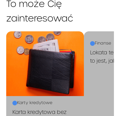
To może Cię
odsetki za opóźnienie,
poczynając od
odsetek za opóźnienie
zainteresować
naliczonych najpóźniej
(tj. najpóźniej
wymagalnych),
opłaty za udzielenie i
Finanse
korzystanie z Limitu
Kredytowego, w
Lokata te
kolejności: (i) odsetki,
to jest, j
poczynając od
odsetek naliczonych
najpóźniej (tj.
najpóźniej
wymagalnych), (ii)
Prowizja, poczynając
od Prowizji naliczonej
najpóźniej (tj.
Karty kredytowe
najpóźniej
Karta kredytowa bez
wymagalnej),