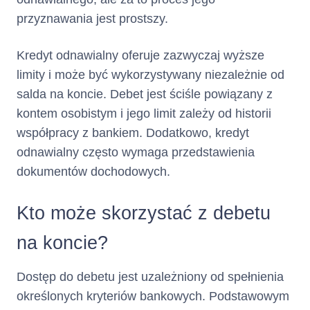
przyznawania jest prostszy.
Terminy i
Środki z tytułu przyznanego
Limitu kredytowego zostaną
sposób
postawione do dyspozycji
Kredyt odnawialny oferuje zazwyczaj wyższe
Klienta jednorazowo na
limity i może być wykorzystywany niezależnie od
wypłaty
rachunku Karty
w terminie 2
salda na koncie. Debet jest ściśle powiązany z
od dnia zawarcia Umowy.
dni
kredytu :
kontem osobistym i jego limit zależy od historii
Klient ma możliwość szybkiego
współpracy z bankiem. Dodatkowo, kredyt
uruchomienia części Limitu
W jaki sposób i w jakim terminie
odnawialny często wymaga przedstawienia
Kredytowego w Rachunku
otrzyma Pani/Pan pieniądze
Karty z chwilą zawarcia Umowy,
dokumentów dochodowych.
w ramach usługi Fast Cash.
Kto może skorzystać z debetu
Umowa zostaje zawarta
Czas obowiązywania
na
umowy :
okres 360 (trzystu
na koncie?
sześćdziesięciu) dni z
możliwością jej
Dostęp do debetu jest uzależniony od spełnienia
automatycznego
określonych kryteriów bankowych. Podstawowym
na kolejne 360-
przedłużenia