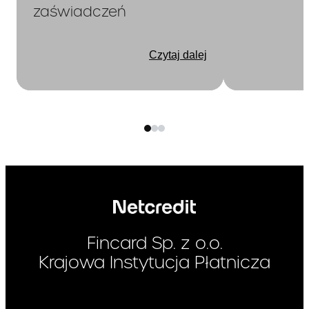
opłaty za wydanie i
zaświadczeń
obsługę Karty
chronologicznie
według daty ich
Czytaj dalej
wymagalności,
kwoty przekroczenia
Limitu Kredytowego
chronologicznie
według daty
księgowania,
Transakcje
Gotówkowe i
Bezgotówkowe
chronologicznie
według daty
księgowania.
Fincard Sp. z o.o.
Krajowa Instytucja Płatnicza
Całkowita
(suma całkowitego kosztu
kredytu i całkowitej kwoty
kwota do
kredytu)