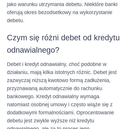
jako warunku utrzymania debetu. Niektóre banki
2. Opis głównych cech kredytu
oferują okres bezodsetkowy na wykorzystanie
debetu.
(Kredyt
Rodzaj kredytu :
Karta Kredytowa
konsumencki w ramach limitu
Czym się różni debet od kredytu
kredytowego na karcie
kredytowej)
odnawialnego?
Całkowita
10000
zł
Debet i kredyt odnawialny, choć podobne w
kwota kredytu
działaniu, mają kilka istotnych różnic. Debet jest
zazwyczaj niższą kwotowo formą zadłużenia,
:
przyznawaną automatycznie do rachunku
bankowego. Kredyt odnawialny wymaga
Maksymalna kwota/suma (jeżeli
natomiast osobnej umowy i często wiąże się z
nie przewidziano maksymalnej
kwoty) wszystkich środków
dodatkowymi formalnościami. Oprocentowanie
pieniężnych, które zostaną
debetu jest zwykle wyższe niż kredytu
Panu/Pani udostępnione
odnawialnego, ale za to proces jego