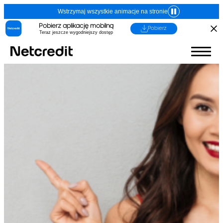
Wstrzymaj wszystkie animacje na stronie
Pobierz aplikację mobilną
Pobierz
Teraz jeszcze wygodniejszy dostęp
1. Imię, nazwisko (nazwa) i adres (siedziba)
kredytodawcy lub pośrednika kredytowego
Dane identyfikacyjne:
Kredytodawca
(Adres, z którego ma korzystać
konsument)
Fincard spółka z
ograniczoną
odpowiedzialnością
ul. Grzybowska 87, 00-844