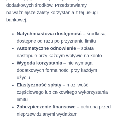
dodatkowych środków. Przedstawiamy
Minimalna Kwota do
najważniejsze zalety korzystania z tej usługi
stanowi sumę:
Zapłaty
bankowej:
zaległych: (i) odsetek
za opóźnienie, (ii)
Natychmiastowa dostępność
– środki są
opłat za udzielenie i
dostępne od razu po przyznaniu limitu
korzystanie z Limitu
Automatyczne odnowienie
– spłata
Kredytowego tj.
zaległej Prowizji,
następuje przy każdym wpływie na konto
odsetek oraz (iii) opłat
Wygoda korzystania
– nie wymaga
za wydanie i obsługę
dodatkowych formalności przy każdym
Karty naliczonych w
poprzednich Okresach
użyciu
Rozliczeniowych,
Elastyczność spłaty
– możliwość
(i) odsetek za
częściowego lub całkowitego wykorzystania
opóźnienie, (ii) opłat
limitu
za udzielenie i
korzystanie z Limitu
Zabezpieczenie finansowe
– ochrona przed
Kredytowego tj.
nieprzewidzianymi wydatkami
Prowizji, odsetek oraz