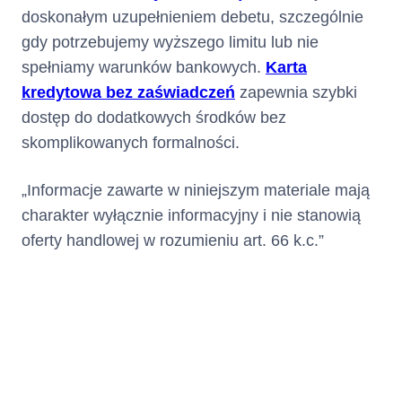
część Limitu
doskonałym uzupełnieniem debetu, szczególnie
Kredytowego
gdy potrzebujemy wyższego limitu lub nie
wykorzystanego w
spełniamy warunków bankowych.
Karta
bieżącym Okresie
kredytowa bez zaświadczeń
zapewnia szybki
Rozliczeniowym,
dostęp do dodatkowych środków bez
przy czym po rozwiązaniu lub
skomplikowanych formalności.
wygaśnięciu Umowy Minimalna
Kwota do Zapłaty stanowi
kwotę Zadłużenia.
„Informacje zawarte w niniejszym materiale mają
charakter wyłącznie informacyjny i nie stanowią
Klient może dokonać
całości
wcześniejszej spłaty
oferty handlowej w rozumieniu art. 66 k.c.”
lub części kwoty
wykorzystanego Limitu
Kredytowego jeszcze przed
upływem Dnia Spłaty.
Spłata jest zaliczana przez
Kredytodawcę na Zadłużenie w
następującej kolejności: