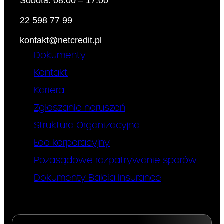
odroczonej
Sobota: 08:00 – 17:00
22 598 77 99
płatności :*
kontakt@netcredit.pl
– opis towaru lub usługi:
Dokumenty
– cena:
Kontakt
Wymagane
– rodzaj zabezpieczenia
Kariera
kredytu:
zabezpieczeni
Zgłaszanie naruszeń
Nie dotyczy
Struktura Organizacyjna
a kredytu :*
Ład korporacyjny
Zabezpieczenie jakie będzie
Pozasądowe rozpatrywanie sporów
Pan/Pani musiał/a przedstawić
w związku z umową o kredyt
Dokumenty Balcia Insurance
Informacja,
Nie dotyczy
czy umowa o