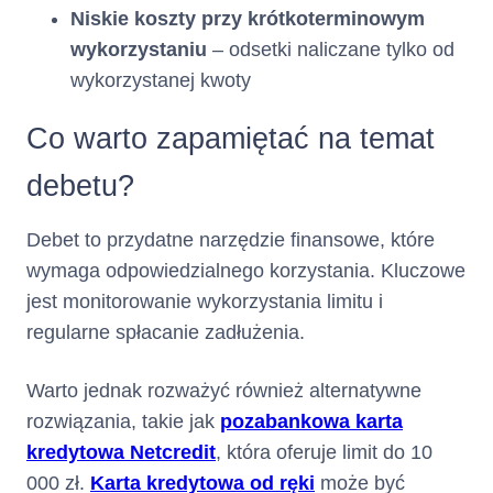
Niskie koszty przy krótkoterminowym
(iii) opłat za wydanie i
wykorzystaniu
– odsetki naliczane tylko od
obsługę Karty
naliczonych w
wykorzystanej kwoty
bieżącym Okresie
Rozliczeniowym,
Co warto zapamiętać na temat
kwoty przekroczenia
Limitu Kredytowego w
debetu?
poprzednich Okresach
Rozliczeniowych,
Debet to przydatne narzędzie finansowe, które
kwoty przekroczenia
Limitu Kredytowego w
wymaga odpowiedzialnego korzystania. Kluczowe
bieżącym Okresie
jest monitorowanie wykorzystania limitu i
Rozliczeniowym,
regularne spłacanie zadłużenia.
wskazana w Taryfie
część Limitu
Kredytowego
Warto jednak rozważyć również alternatywne
wykorzystanego w
rozwiązania, takie jak
pozabankowa karta
poprzednich Okresach
kredytowa Netcredit
, która oferuje limit do 10
Rozliczeniowych,
000 zł.
Karta kredytowa od ręki
może być
wskazana w Taryfie