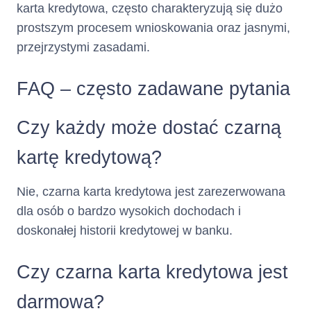
karta kredytowa, często charakteryzują się dużo
(iii) opłat za wydanie i
prostszym procesem wnioskowania oraz jasnymi,
obsługę Karty
naliczonych w
przejrzystymi zasadami.
bieżącym Okresie
Rozliczeniowym,
FAQ – często zadawane pytania
kwoty przekroczenia
Limitu Kredytowego w
poprzednich Okresach
Czy każdy może dostać czarną
Rozliczeniowych,
kwoty przekroczenia
kartę kredytową?
Limitu Kredytowego w
bieżącym Okresie
Nie, czarna karta kredytowa jest zarezerwowana
Rozliczeniowym,
dla osób o bardzo wysokich dochodach i
wskazana w Taryfie
część Limitu
doskonałej historii kredytowej w banku.
Kredytowego
wykorzystanego w
Czy czarna karta kredytowa jest
poprzednich Okresach
Rozliczeniowych,
darmowa?
wskazana w Taryfie