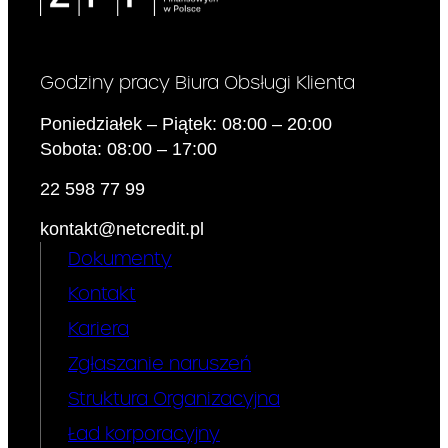
kredyt
przewiduje
Godziny pracy Biura Obsługi Klienta
Poniedziałek – Piątek: 08:00 – 20:00
gwarancję
Sobota: 08:00 – 17:00
spłaty
22 598 77 99
całkowitej
kontakt@netcredit.pl
kwoty kredytu
Dokumenty
Kontakt
wypłaconej
Kariera
na jej
Zgłaszanie naruszeń
*
podstawie:
Struktura Organizacyjna
Ład korporacyjny
Jeżeli zgodnie z