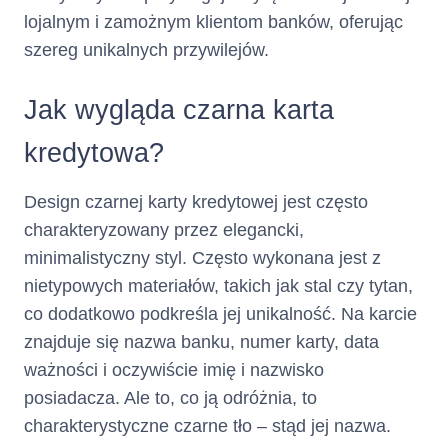
elektronicznych)
lojalnym i zamożnym klientom banków, oferując
szereg unikalnych przywilejów.
Numer
+ 22 598 77 99
telefonu :
Jak wygląda czarna karta
kredytowa?
(informacja ta ma charakter
opcjonalny)
Design czarnej karty kredytowej jest często
Adres poczty
kontakt@netcredit.pl
charakteryzowany przez elegancki,
minimalistyczny styl. Często wykonana jest z
elektronicznej :
nietypowych materiałów, takich jak stal czy tytan,
co dodatkowo podkreśla jej unikalność. Na karcie
(informacja ta ma charakter
opcjonalny)
znajduje się nazwa banku, numer karty, data
ważności i oczywiście imię i nazwisko
Nie dotyczy
Numer faksu :
posiadacza. Ale to, co ją odróżnia, to
(informacja ta ma charakter
charakterystyczne czarne tło – stąd jej nazwa.
opcjonalny)