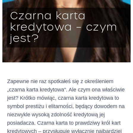
Warszawa
Czarna karta
KRS: 0000803716
wpisana
kredytowa – czym
jako Krajowa Instytucja Płatnicz
jest?
a do rejestru prowadzonego
przez Komisję Nadzoru
Finansowego
pod numerem IP62/2024
dalej: „
”
Kredytodawca
Zapewne nie raz spotkałeś się z określeniem
Adres :
ul. Grzybowska 87, 00-844
„czarna karta kredytowa”. Ale czym ona właściwie
Warszawa
(siedziba)
jest? Krótko mówiąc, czarna karta kredytowa to
symbol prestiżu i elitarności, będący dowodem na
Adres do doręczeń
AE:PL-75866-56446-VBGFB-
niezwykle wysoką zdolność kredytową jej
elektronicznych:
22
posiadacza. Czarna karta to prawdziwy król kart
(wpisany do bazy adresów
kredytowych – przysługuje wyłącznie najbardziej