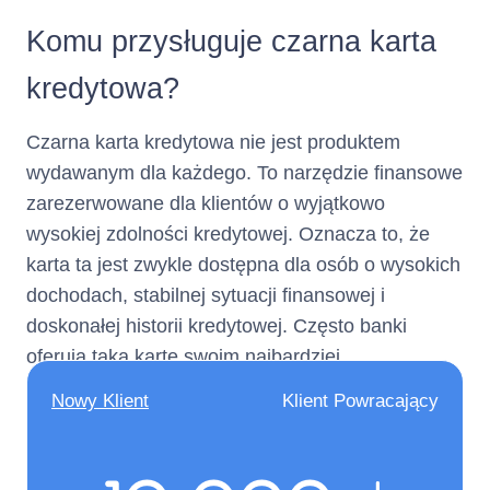
Komu przysługuje czarna karta
Adres strony
www.netcredit.pl
kredytowa?
internetowej :
Czarna karta kredytowa nie jest produktem
(informacja ta ma charakter
opcjonalny)
wydawanym dla każdego. To narzędzie finansowe
zarezerwowane dla klientów o wyjątkowo
Dane identyfikacyjne:
Pośrednik kredytowy
wysokiej zdolności kredytowej. Oznacza to, że
(Adres, z którego ma korzystać
karta ta jest zwykle dostępna dla osób o wysokich
konsument)
dochodach, stabilnej sytuacji finansowej i
doskonałej historii kredytowej. Często banki
Nie dotyczy
oferują taką kartę swoim najbardziej
wartościowym klientom, czyli osobom, które już
Adres :
Nie dotyczy
Nowy Klient
Klient Powracający
od dłuższego czasu korzystają z usług banku i
(siedziba)
utrzymują wysoki obrót na swoim koncie.