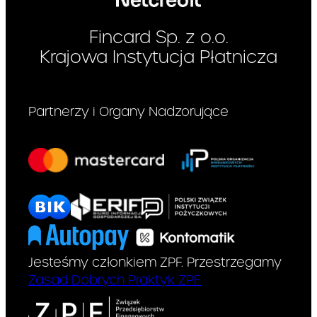
odroczonej
płatności :*
Fincard Sp. z o.o.
Krajowa Instytucja Płatnicza
– opis towaru lub usługi:
– cena:
Partnerzy i Organy Nadzorujące
Wymagane
– rodzaj zabezpieczenia
kredytu:
zabezpieczeni
Nie dotyczy
a kredytu :*
Zabezpieczenie jakie będzie
Pan/Pani musiał/a przedstawić
w związku z umową o kredyt
Jesteśmy członkiem ZPF. Przestrzegamy
Zasad Dobrych Praktyk ZPF
Informacja,
Nie dotyczy
czy umowa o