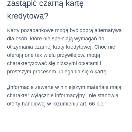
zastąpić czarną kartę
odsetki za opóźnienie,
poczynając od
kredytową?
odsetek za opóźnienie
naliczonych najpóźniej
Karty pozabankowe mogą być dobrą alternatywą
(tj. najpóźniej
wymagalnych),
dla osób, które nie spełniają wymagań do
opłaty za udzielenie i
otrzymania czarnej karty kredytowej. Choć nie
korzystanie z Limitu
oferują one tak wielu przywilejów, mogą
Kredytowego, w
charakteryzować się niższymi opłatami i
kolejności: (i) odsetki,
poczynając od
prostszym procesem ubiegania się o kartę.
odsetek naliczonych
najpóźniej (tj.
„Informacje zawarte w niniejszym materiale mają
najpóźniej
charakter wyłącznie informacyjny i nie stanowią
wymagalnych), (ii)
Prowizja, poczynając
oferty handlowej w rozumieniu art. 66 k.c.”
od Prowizji naliczonej
najpóźniej (tj.
najpóźniej
wymagalnej),