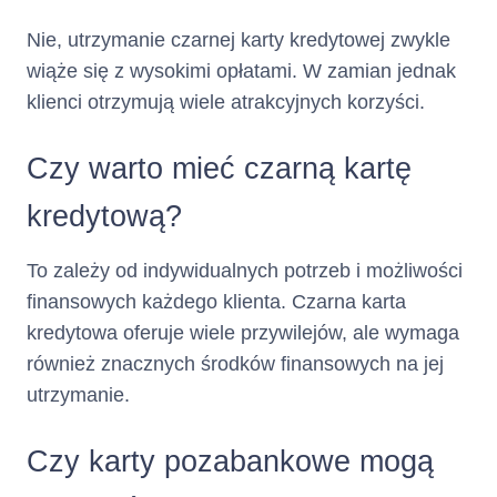
część Limitu
Nie, utrzymanie czarnej karty kredytowej zwykle
Kredytowego
wykorzystanego w
wiąże się z wysokimi opłatami. W zamian jednak
bieżącym Okresie
klienci otrzymują wiele atrakcyjnych korzyści.
Rozliczeniowym,
przy czym po rozwiązaniu lub
Czy warto mieć czarną kartę
wygaśnięciu Umowy Minimalna
Kwota do Zapłaty stanowi
kredytową?
kwotę Zadłużenia.
Klient może dokonać
To zależy od indywidualnych potrzeb i możliwości
całości
wcześniejszej spłaty
finansowych każdego klienta. Czarna karta
lub części kwoty
kredytowa oferuje wiele przywilejów, ale wymaga
wykorzystanego Limitu
również znacznych środków finansowych na jej
Kredytowego jeszcze przed
upływem Dnia Spłaty.
utrzymanie.
Spłata jest zaliczana przez
Kredytodawcę na Zadłużenie w
Czy karty pozabankowe mogą
następującej kolejności: