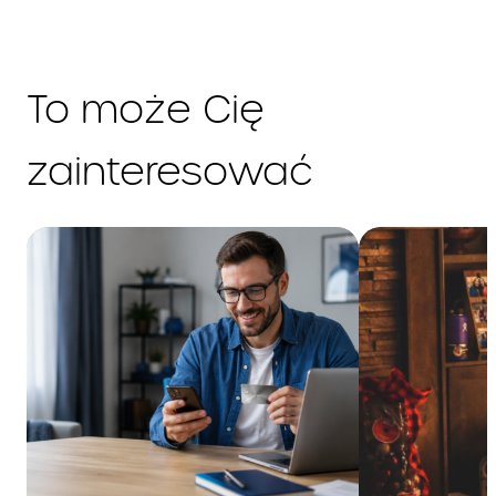
opłaty za wydanie i
obsługę Karty
chronologicznie
według daty ich
To może Cię
wymagalności,
kwoty przekroczenia
Limitu Kredytowego
zainteresować
chronologicznie
według daty
księgowania,
Transakcje
Gotówkowe i
Bezgotówkowe
chronologicznie
według daty
księgowania.
Całkowita
(suma całkowitego kosztu
kredytu i całkowitej kwoty
kwota do
kredytu)