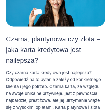
dniowe okresy kredytowania, o
ile Klient lub Kredytodawca nie
wypowie Umowy, zadecyduje o
niewznawianiu Karty
Kredytowej Netcredit albo nie
nastąpią inne przyczyny
wskazane w Umowie
Czarna, plantynowa czy złota –
powodujące jej rozwiązanie.
jaka karta kredytowa jest
Klient zobowiązany jest do
Zasady i terminy spłaty
dokonywania
najlepsza?
spłaty
kredytu :
po upływie
Zadłużenia
każdego Okresu
Czy czarna karta kredytowa jest najlepsza?
Rozliczeniowego w wysokości
Odpowiedź na to pytanie zależy od konkretnego
co najmniej Minimalnej Kwoty
klienta i jego potrzeb. Czarna karta, ze względu
do Zapłaty w
.
Dniu
Spłaty
na swoje unikalne przywileje, jest z pewnością
Dzień Spłaty i wysokość
najbardziej prestiżowa, ale jej utrzymanie wiąże
Minimalnej Kwoty do Zapłaty
wskazane są w Zestawieniu
się z wysokimi opłatami. Karta platynowa i złota
Operacji.