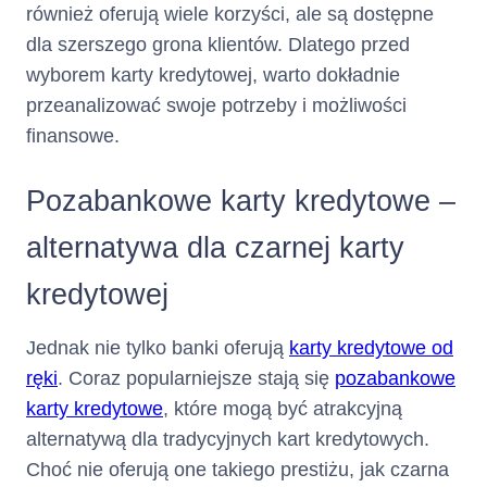
również oferują wiele korzyści, ale są dostępne
Minimalna Kwota do
dla szerszego grona klientów. Dlatego przed
stanowi sumę:
Zapłaty
wyborem karty kredytowej, warto dokładnie
przeanalizować swoje potrzeby i możliwości
zaległych: (i) odsetek
za opóźnienie, (ii)
finansowe.
opłat za udzielenie i
korzystanie z Limitu
Pozabankowe karty kredytowe –
Kredytowego tj.
zaległej Prowizji,
alternatywa dla czarnej karty
odsetek oraz (iii) opłat
za wydanie i obsługę
kredytowej
Karty naliczonych w
poprzednich Okresach
Rozliczeniowych,
Jednak nie tylko banki oferują
karty kredytowe od
(i) odsetek za
ręki
. Coraz popularniejsze stają się
pozabankowe
opóźnienie, (ii) opłat
karty kredytowe
, które mogą być atrakcyjną
za udzielenie i
alternatywą dla tradycyjnych kart kredytowych.
korzystanie z Limitu
Kredytowego tj.
Choć nie oferują one takiego prestiżu, jak czarna
Prowizji, odsetek oraz