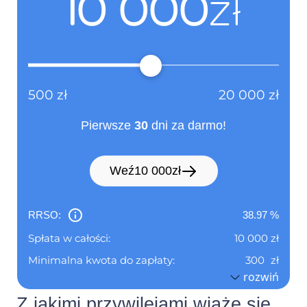
10 000
zł
Numer
Nie dotyczy
telefonu :
(informacja ta ma charakter
opcjonalny)
500
zł
20 000
zł
Nie dotyczy
Adres poczty elektronicznej :
Pierwsze
30
dni za darmo!
(informacja ta ma charakter
opcjonalny)
Weź
10 000
zł
Nie dotyczy
Numer faksu :
(informacja ta ma charakter
RRSO:
38.97
%
opcjonalny)
Spłata w całości:
10 000
zł
Minimalna kwota do zapłaty:
300
zł
Nie dotyczy
Adres strony internetowej :
rozwiń
(informacja ta ma charakter
Pierwszy okres rozliczeniowy do:
07.09.2026
opcjonalny)
Z jakimi przywilejami wiąże się