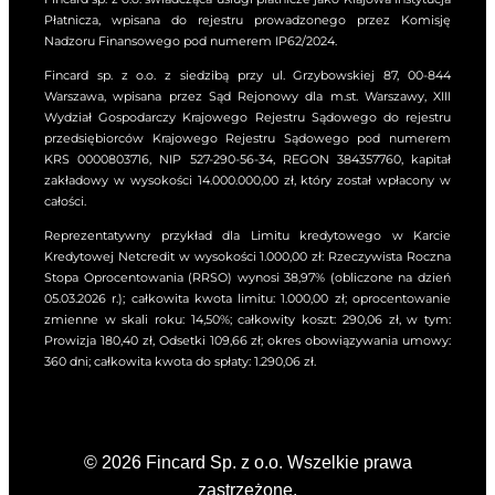
zmiany :
Dzienna kwota odsetek liczona
Płatnicza, wpisana do rejestru prowadzonego przez Komisję
od kwoty udzielonego Limitu
Nadzoru Finansowego pod numerem IP62/2024.
Kredytowego na dzień zawarcia
Fincard sp. z o.o. z siedzibą przy ul. Grzybowskiej 87, 00-844
Umowy wynosi
.
3.97
zł
Warszawa, wpisana przez Sąd Rejonowy dla m.st. Warszawy, XIII
Wydział Gospodarczy Krajowego Rejestru Sądowego do rejestru
Od kwoty wykorzystanego
przedsiębiorców Krajowego Rejestru Sądowego pod numerem
Limitu Kredytowego
KRS 0000803716, NIP 527-290-56-34, REGON 384357760, kapitał
Kredytodawca nalicza odsetki
zakładowy w wysokości 14.000.000,00 zł, który został wpłacony w
kapitałowe (czyli odsetki za
całości.
korzystanie z Limitu
Reprezentatywny przykład dla Limitu kredytowego w Karcie
Kredytowego w Okresie
Kredytowej Netcredit w wysokości 1.000,00 zł: Rzeczywista Roczna
Rozliczeniowym). Odsetki
Stopa Oprocentowania (RRSO) wynosi 38,97% (obliczone na dzień
kapitałowe naliczane są w
05.03.2026 r.); całkowita kwota limitu: 1.000,00 zł; oprocentowanie
maksymalnej wysokości
zmienne w skali roku: 14,50%; całkowity koszt: 290,06 zł, w tym:
odsetek kapitałowych
Prowizja 180,40 zł, Odsetki 109,66 zł; okres obowiązywania umowy:
360 dni; całkowita kwota do spłaty: 1.290,06 zł.
określonych w art. 359§2(1)
Kodeksu Cywilnego, tj. w
wysokości dwukrotności
wysokości odsetek
ustawowych. Na dzień zawarcia
© 2026 Fincard Sp. z o.o. Wszelkie prawa
Umowy wysokość odsetek
zastrzeżone.