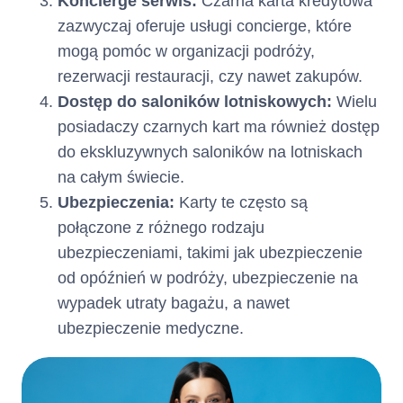
Koncierge serwis:
Czarna karta kredytowa
zazwyczaj oferuje usługi concierge, które
Terminy i
Środki z tytułu przyznanego
Limitu kredytowego zostaną
mogą pomóc w organizacji podróży,
sposób
postawione do dyspozycji
rezerwacji restauracji, czy nawet zakupów.
Klienta jednorazowo na
Dostęp do saloników lotniskowych:
Wielu
wypłaty
rachunku Karty
w terminie 2
posiadaczy czarnych kart ma również dostęp
od dnia zawarcia Umowy.
dni
kredytu :
do ekskluzywnych saloników na lotniskach
Klient ma możliwość szybkiego
na całym świecie.
uruchomienia części Limitu
W jaki sposób i w jakim terminie
Kredytowego w Rachunku
Ubezpieczenia:
Karty te często są
otrzyma Pani/Pan pieniądze
Karty z chwilą zawarcia Umowy,
połączone z różnego rodzaju
w ramach usługi Fast Cash.
ubezpieczeniami, takimi jak ubezpieczenie
od opóźnień w podróży, ubezpieczenie na
Umowa zostaje zawarta
Czas obowiązywania
na
wypadek utraty bagażu, a nawet
umowy :
okres 360 (trzystu
ubezpieczenie medyczne.
sześćdziesięciu) dni z
możliwością jej
automatycznego
na kolejne 360-
przedłużenia