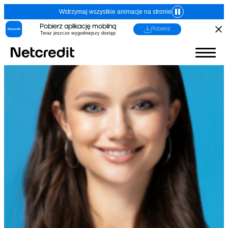
Wstrzymaj wszystkie animacje na stronie
Pobierz aplikację mobilną
Pobierz
Teraz jeszcze wygodniejszy dostęp
1. Imię, nazwisko (nazwa) i adres (siedziba)
kredytodawcy lub pośrednika kredytowego
Dane identyfikacyjne:
Kredytodawca
(Adres, z którego ma korzystać
konsument)
Fincard spółka z
ograniczoną
odpowiedzialnością
ul. Grzybowska 87, 00-844