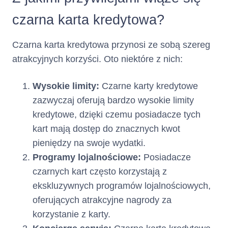
Tabela Opłat
Formularz Informacyjny
czarna karta kredytowa?
2. Opis głównych cech kredytu
(Kredyt
Czarna karta kredytowa przynosi ze sobą szereg
Rodzaj kredytu :
Karta Kredytowa
konsumencki w ramach limitu
atrakcyjnych korzyści. Oto niektóre z nich:
kredytowego na karcie
kredytowej)
Wysokie limity:
Czarne karty kredytowe
zazwyczaj oferują bardzo wysokie limity
Całkowita
10000
zł
kredytowe, dzięki czemu posiadacze tych
kwota kredytu
kart mają dostęp do znacznych kwot
pieniędzy na swoje wydatki.
:
Programy lojalnościowe:
Posiadacze
czarnych kart często korzystają z
Maksymalna kwota/suma (jeżeli
nie przewidziano maksymalnej
ekskluzywnych programów lojalnościowych,
kwoty) wszystkich środków
oferujących atrakcyjne nagrody za
pieniężnych, które zostaną
korzystanie z karty.
Panu/Pani udostępnione