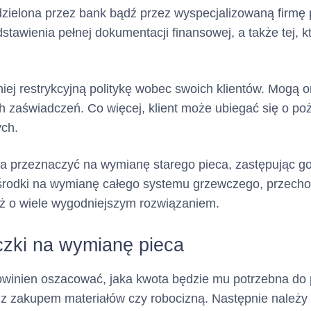
ielona przez bank bądź przez wyspecjalizowaną firmę
tawienia pełnej dokumentacji finansowej, a także tej, k
j restrykcyjną politykę wobec swoich klientów. Mogą o
 zaświadczeń. Co więcej, klient może ubiegać się o poż
ych.
 przeznaczyć na wymianę starego pieca, zastępując go
środki na wymianę całego systemu grzewczego, przech
ież o wiele wygodniejszym rozwiązaniem.
czki na wymianę pieca
powinien oszacować, jaka kwota będzie mu potrzebna do
 zakupem materiałów czy robocizną. Następnie należy w