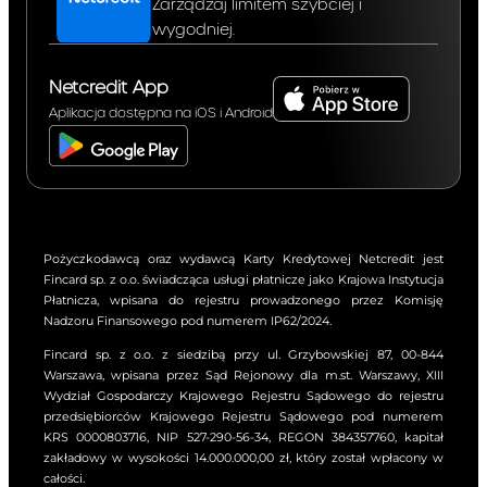
Zarządzaj limitem szybciej i
wygodniej.
Netcredit App
Aplikacja dostępna na iOS i Android
Pożyczkodawcą oraz wydawcą Karty Kredytowej Netcredit jest
Fincard sp. z o.o. świadcząca usługi płatnicze jako Krajowa Instytucja
Płatnicza, wpisana do rejestru prowadzonego przez Komisję
Nadzoru Finansowego pod numerem IP62/2024.
Fincard sp. z o.o. z siedzibą przy ul. Grzybowskiej 87, 00-844
Warszawa, wpisana przez Sąd Rejonowy dla m.st. Warszawy, XIII
Wydział Gospodarczy Krajowego Rejestru Sądowego do rejestru
przedsiębiorców Krajowego Rejestru Sądowego pod numerem
KRS 0000803716, NIP 527-290-56-34, REGON 384357760, kapitał
zakładowy w wysokości 14.000.000,00 zł, który został wpłacony w
całości.