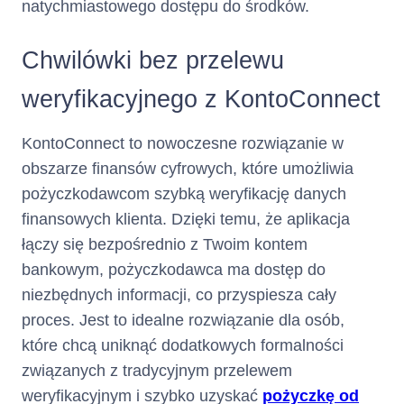
natychmiastowego dostępu do środków.
2. Opis głównych cech kredytu
Chwilówki bez przelewu
(Kredyt
Rodzaj kredytu :
Karta Kredytowa
weryfikacyjnego z KontoConnect
konsumencki w ramach limitu
kredytowego na karcie
kredytowej)
KontoConnect to nowoczesne rozwiązanie w
obszarze finansów cyfrowych, które umożliwia
Całkowita
10000
zł
pożyczkodawcom szybką weryfikację danych
finansowych klienta. Dzięki temu, że aplikacja
kwota kredytu
łączy się bezpośrednio z Twoim kontem
:
bankowym, pożyczkodawca ma dostęp do
niezbędnych informacji, co przyspiesza cały
Maksymalna kwota/suma (jeżeli
proces. Jest to idealne rozwiązanie dla osób,
nie przewidziano maksymalnej
które chcą uniknąć dodatkowych formalności
kwoty) wszystkich środków
pieniężnych, które zostaną
związanych z tradycyjnym przelewem
Panu/Pani udostępnione
weryfikacyjnym i szybko uzyskać
pożyczkę od