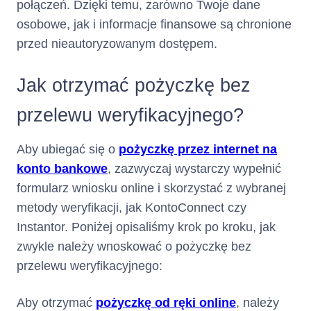
połączeń. Dzięki temu, zarówno Twoje dane
osobowe, jak i informacje finansowe są chronione
Minimalna Kwota do
stanowi sumę:
Zapłaty
przed nieautoryzowanym dostępem.
zaległych: (i) odsetek
Jak otrzymać pożyczkę bez
za opóźnienie, (ii)
opłat za udzielenie i
przelewu weryfikacyjnego?
korzystanie z Limitu
Kredytowego tj.
zaległej Prowizji,
Aby ubiegać się o
pożyczkę przez internet na
odsetek oraz (iii) opłat
konto bankowe
, zazwyczaj wystarczy wypełnić
za wydanie i obsługę
formularz wniosku online i skorzystać z wybranej
Karty naliczonych w
poprzednich Okresach
metody weryfikacji, jak KontoConnect czy
Rozliczeniowych,
Instantor. Poniżej opisaliśmy krok po kroku, jak
(i) odsetek za
zwykle należy wnoskować o pożyczkę bez
opóźnienie, (ii) opłat
przelewu weryfikacyjnego:
za udzielenie i
korzystanie z Limitu
Kredytowego tj.
Aby otrzymać
pożyczkę od ręki online
, należy
Prowizji, odsetek oraz