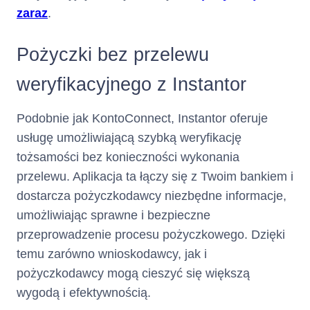
zaraz
.
Terminy i
Środki z tytułu przyznanego
Limitu kredytowego zostaną
Pożyczki bez przelewu
sposób
postawione do dyspozycji
Klienta jednorazowo na
weryfikacyjnego z Instantor
wypłaty
rachunku Karty
w terminie 2
od dnia zawarcia Umowy.
dni
kredytu :
Podobnie jak KontoConnect, Instantor oferuje
Klient ma możliwość szybkiego
usługę umożliwiającą szybką weryfikację
uruchomienia części Limitu
W jaki sposób i w jakim terminie
Kredytowego w Rachunku
tożsamości bez konieczności wykonania
otrzyma Pani/Pan pieniądze
Karty z chwilą zawarcia Umowy,
przelewu. Aplikacja ta łączy się z Twoim bankiem i
w ramach usługi Fast Cash.
dostarcza pożyczkodawcy niezbędne informacje,
umożliwiając sprawne i bezpieczne
Umowa zostaje zawarta
Czas obowiązywania
na
przeprowadzenie procesu pożyczkowego. Dzięki
umowy :
okres 360 (trzystu
temu zarówno wnioskodawcy, jak i
sześćdziesięciu) dni z
możliwością jej
pożyczkodawcy mogą cieszyć się większą
automatycznego
wygodą i efektywnością.
na kolejne 360-
przedłużenia