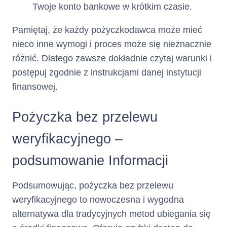
opłaty za wydanie i
Twoje konto bankowe w krótkim czasie.
obsługę Karty
chronologicznie
Pamiętaj, że każdy pożyczkodawca może mieć
według daty ich
nieco inne wymogi i proces może się nieznacznie
wymagalności,
różnić. Dlatego zawsze dokładnie czytaj warunki i
kwoty przekroczenia
postępuj zgodnie z instrukcjami danej instytucji
Limitu Kredytowego
chronologicznie
finansowej.
według daty
księgowania,
Pożyczka bez przelewu
Transakcje
Gotówkowe i
weryfikacyjnego –
Bezgotówkowe
chronologicznie
podsumowanie Informacji
według daty
księgowania.
Podsumowując, pożyczka bez przelewu
weryfikacyjnego to nowoczesna i wygodna
Całkowita
(suma całkowitego kosztu
alternatywa dla tradycyjnych metod ubiegania się
kredytu i całkowitej kwoty
kwota do
kredytu)