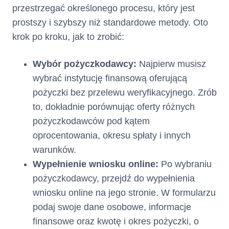
przestrzegać określonego procesu, który jest
(iii) opłat za wydanie i
prostszy i szybszy niż standardowe metody. Oto
obsługę Karty
naliczonych w
krok po kroku, jak to zrobić:
bieżącym Okresie
Rozliczeniowym,
Wybór pożyczkodawcy:
Najpierw musisz
kwoty przekroczenia
wybrać instytucję finansową oferującą
Limitu Kredytowego w
poprzednich Okresach
pożyczki bez przelewu weryfikacyjnego. Zrób
Rozliczeniowych,
to, dokładnie porównując oferty różnych
kwoty przekroczenia
pożyczkodawców pod kątem
Limitu Kredytowego w
oprocentowania, okresu spłaty i innych
bieżącym Okresie
Rozliczeniowym,
warunków.
wskazana w Taryfie
Wypełnienie wniosku online:
Po wybraniu
część Limitu
pożyczkodawcy, przejdź do wypełnienia
Kredytowego
wykorzystanego w
wniosku online na jego stronie. W formularzu
poprzednich Okresach
podaj swoje dane osobowe, informacje
Rozliczeniowych,
finansowe oraz kwotę i okres pożyczki, o
wskazana w Taryfie