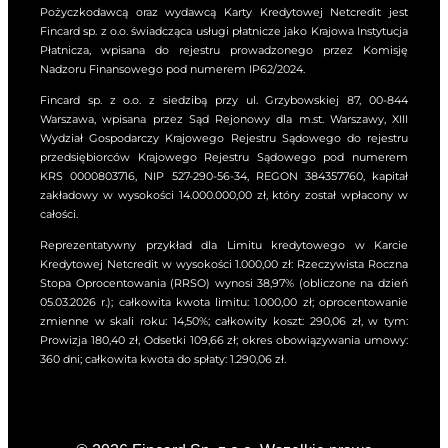
Pożyczkodawcą oraz wydawcą Karty Kredytowej Netcredit jest
W okresie obowiązywania
Fincard sp. z o.o. świadcząca usługi płatnicze jako Krajowa Instytucja
Umowy, Kredytodawca może
Płatnicza, wpisana do rejestru prowadzonego przez Komisję
dokonać proporcjonalnego
Nadzoru Finansowego pod numerem IP62/2024.
podwyższenia Prowizji lub innej
Fincard sp. z o.o. z siedzibą przy ul. Grzybowskiej 87, 00-844
opłaty wskazanej w Taryfie w
Warszawa, wpisana przez Sąd Rejonowy dla m.st. Warszawy, XIII
przypadku gdy:
Wydział Gospodarczy Krajowego Rejestru Sądowego do rejestru
przedsiębiorców Krajowego Rejestru Sądowego pod numerem
stopa procentowa
KRS 0000803716, NIP 527-290-56-34, REGON 384357760, kapitał
referencyjna NBP
zakładowy w wysokości 14.000.000,00 zł, który został wpłacony w
wzrośnie o co najmniej
całości.
1% (jeden punkt
Reprezentatywny przykład dla Limitu kredytowego w Karcie
procentowy) wartości
Kredytowej Netcredit w wysokości 1.000,00 zł: Rzeczywista Roczna
tego wskaźnika w skali
Stopa Oprocentowania (RRSO) wynosi 38,97% (obliczone na dzień
rocznej w stosunku do
05.03.2026 r.); całkowita kwota limitu: 1.000,00 zł; oprocentowanie
analogicznego okresu
zmienne w skali roku: 14,50%; całkowity koszt: 290,06 zł, w tym:
roku poprzedniego,
Prowizja 180,40 zł, Odsetki 109,66 zł; okres obowiązywania umowy:
360 dni; całkowita kwota do spłaty: 1.290,06 zł.
nastąpi wzrost cen i
usług konsumpcyjnych
o nie mniej niż 0,5%
(pół punktu