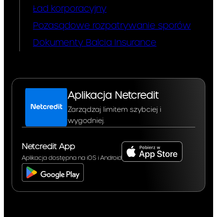
maksymalnych jest równa
Ład korporacyjny
dwukrotności sumy
Pozasądowe rozpatrywanie sporów
wysokości stopy referencyjnej
NBP i 3,5 punktów
Dokumenty Balcia Insurance
procentowych (obecnie
14.50
%
w stosunku rocznym).
Wysokość odsetek zmienia się
automatycznie wraz ze
zmianą wysokości
Aplikacja Netcredit
maksymalnych odsetek, o
Zarządzaj limitem szybciej i
których mowa w art. 359§2(1)
wygodniej.
Kodeksu cywilnego. W
przypadku zmiany stopy
oprocentowania w trakcie
Netcredit App
trwania umowy, Kredytodawca
Aplikacja dostępna na iOS i Android
poinformuje Klienta o tej
zmianie niezwłocznie po jej
nastąpieniu poprzez przesłanie
Klientowi informacji w formie
trwałego nośnika.