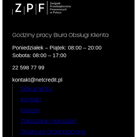
zmiany :
Dzienna kwota odsetek liczona
od kwoty udzielonego Limitu
Kredytowego na dzień zawarcia
Umowy wynosi
.
3.97
zł
Od kwoty wykorzystanego
Godziny pracy Biura Obsługi Klienta
Limitu Kredytowego
Kredytodawca nalicza odsetki
Poniedziałek – Piątek: 08:00 – 20:00
kapitałowe (czyli odsetki za
Sobota: 08:00 – 17:00
korzystanie z Limitu
Kredytowego w Okresie
22 598 77 99
Rozliczeniowym). Odsetki
kontakt@netcredit.pl
kapitałowe naliczane są w
maksymalnej wysokości
Dokumenty
odsetek kapitałowych
Kontakt
określonych w art. 359§2(1)
Kodeksu Cywilnego, tj. w
Kariera
wysokości dwukrotności
wysokości odsetek
Zgłaszanie naruszeń
ustawowych. Na dzień zawarcia
Struktura Organizacyjna
Umowy wysokość odsetek