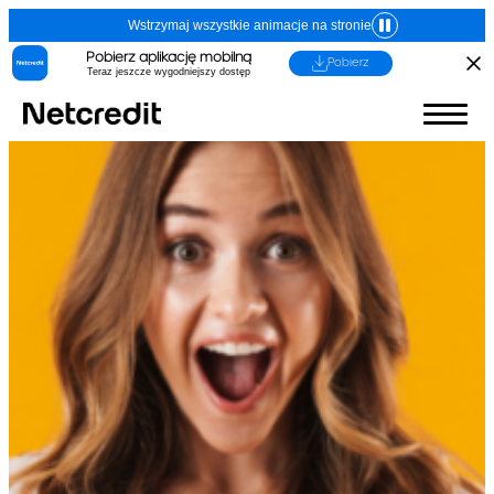
Wstrzymaj wszystkie animacje na stronie
Pobierz aplikację mobilną
Pobierz
Teraz jeszcze wygodniejszy dostęp
1. Imię, nazwisko (nazwa) i adres (siedziba)
kredytodawcy lub pośrednika kredytowego
Dane identyfikacyjne:
Kredytodawca
(Adres, z którego ma korzystać
konsument)
Fincard spółka z
ograniczoną
odpowiedzialnością
ul. Grzybowska 87, 00-844