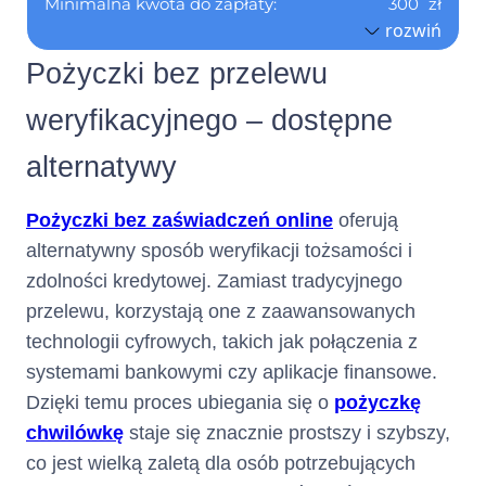
Minimalna kwota do zapłaty:
300
zł
Numer
Nie dotyczy
rozwiń
Pierwszy okres rozliczeniowy do:
04.09.2026
telefonu :
Pożyczki bez przelewu
Tabela Opłat
Formularz Informacyjny
(informacja ta ma charakter
weryfikacyjnego – dostępne
opcjonalny)
alternatywy
Nie dotyczy
Adres poczty elektronicznej :
Pożyczki bez zaświadczeń online
oferują
(informacja ta ma charakter
alternatywny sposób weryfikacji tożsamości i
opcjonalny)
zdolności kredytowej. Zamiast tradycyjnego
przelewu, korzystają one z zaawansowanych
Nie dotyczy
Numer faksu :
(informacja ta ma charakter
technologii cyfrowych, takich jak połączenia z
opcjonalny)
systemami bankowymi czy aplikacje finansowe.
Dzięki temu proces ubiegania się o
pożyczkę
Nie dotyczy
Adres strony internetowej :
chwilówkę
staje się znacznie prostszy i szybszy,
(informacja ta ma charakter
co jest wielką zaletą dla osób potrzebujących
opcjonalny)