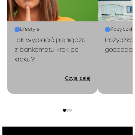
kredyt
przewiduje
Lifestyle
Pożyczki
gwarancję
Jak wypłacić pieniądze
Pożyczka 
z bankomatu krok po
gospodar
spłaty
kroku?
całkowitej
kwoty kredytu
Czytaj dalej
wypłaconej
na jej
*
podstawie:
Jeżeli zgodnie z