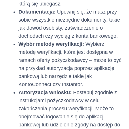
którą się ubiegasz.
część Limitu
Kredytowego
Dokumentacja:
Upewnij się, że masz przy
wykorzystanego w
sobie wszystkie niezbędne dokumenty, takie
bieżącym Okresie
jak dowód osobisty, zaświadczenie o
Rozliczeniowym,
dochodach czy wyciąg z konta bankowego.
przy czym po rozwiązaniu lub
Wybór metody weryfikacji:
Wybierz
wygaśnięciu Umowy Minimalna
metodę weryfikacji, która jest dostępna w
Kwota do Zapłaty stanowi
ramach oferty pożyczkodawcy – może to być
kwotę Zadłużenia.
na przykład autoryzacja poprzez aplikację
Klient może dokonać
całości
bankową lub narzędzie takie jak
wcześniejszej spłaty
lub części kwoty
KontoConnect czy Instantor.
wykorzystanego Limitu
Autoryzacja wniosku:
Postępuj zgodnie z
Kredytowego jeszcze przed
instrukcjami pożyczkodawcy w celu
upływem Dnia Spłaty.
zakończenia procesu weryfikacji. Może to
Spłata jest zaliczana przez
obejmować logowanie się do aplikacji
Kredytodawcę na Zadłużenie w
następującej kolejności:
bankowej lub udzielenie zgody na dostęp do