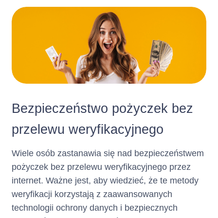
dniowe okresy kredytowania, o
ile Klient lub Kredytodawca nie
wypowie Umowy, zadecyduje o
niewznawianiu Karty
Kredytowej Netcredit albo nie
nastąpią inne przyczyny
wskazane w Umowie
powodujące jej rozwiązanie.
Klient zobowiązany jest do
Bezpieczeństwo pożyczek bez
Zasady i terminy spłaty
dokonywania
spłaty
kredytu :
przelewu weryfikacyjnego
po upływie
Zadłużenia
każdego Okresu
Rozliczeniowego w wysokości
Wiele osób zastanawia się nad bezpieczeństwem
co najmniej Minimalnej Kwoty
pożyczek bez przelewu weryfikacyjnego przez
do Zapłaty w
.
Dniu
Spłaty
internet. Ważne jest, aby wiedzieć, że te metody
Dzień Spłaty i wysokość
weryfikacji korzystają z zaawansowanych
Minimalnej Kwoty do Zapłaty
technologii ochrony danych i bezpiecznych
wskazane są w Zestawieniu
Operacji.