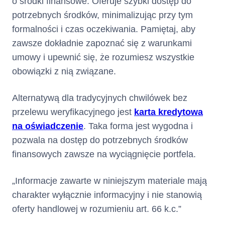
o środki finansowe. Oferuje szybki dostęp do
potrzebnych środków, minimalizując przy tym
12 901
zł
zapłaty przez
formalności i czas oczekiwania. Pamiętaj, aby
konsumenta :
zawsze dokładnie zapoznać się z warunkami
umowy i upewnić się, że rozumiesz wszystkie
Jest to suma wszystkich
obowiązki z nią związane.
środków pieniężnych, które
kredytodawca udostępnia
Alternatywą dla tradycyjnych chwilówek bez
Panu/Pani oraz wszelkie koszty,
które zobowiązany/a będzie
przelewu weryfikacyjnego jest
karta kredytowa
Pan/Pani ponieść w związku z
na oświadczenie
. Taka forma jest wygodna i
umową o kredyt
pozwala na dostęp do potrzebnych środków
finansowych zawsze na wyciągnięcie portfela.
Kredyt
Nie dotyczy
„Informacje zawarte w niniejszym materiale mają
wiązany lub w
charakter wyłącznie informacyjny i nie stanowią
formie
oferty handlowej w rozumieniu art. 66 k.c.”