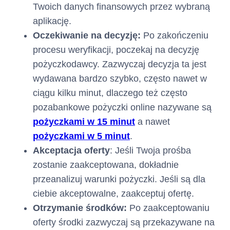
Twoich danych finansowych przez wybraną
odsetki za opóźnienie,
aplikację.
poczynając od
odsetek za opóźnienie
Oczekiwanie na decyzję:
Po zakończeniu
naliczonych najpóźniej
procesu weryfikacji, poczekaj na decyzję
(tj. najpóźniej
pożyczkodawcy. Zazwyczaj decyzja ta jest
wymagalnych),
opłaty za udzielenie i
wydawana bardzo szybko, często nawet w
korzystanie z Limitu
ciągu kilku minut, dlaczego też często
Kredytowego, w
pozabankowe pożyczki online nazywane są
kolejności: (i) odsetki,
pożyczkami w 15 minut
a nawet
poczynając od
odsetek naliczonych
pożyczkami w 5 minut
.
najpóźniej (tj.
Akceptacja oferty
: Jeśli Twoja prośba
najpóźniej
zostanie zaakceptowana, dokładnie
wymagalnych), (ii)
przeanalizuj warunki pożyczki. Jeśli są dla
Prowizja, poczynając
od Prowizji naliczonej
ciebie akceptowalne, zaakceptuj ofertę.
najpóźniej (tj.
Otrzymanie środków:
Po zaakceptowaniu
najpóźniej
oferty środki zazwyczaj są przekazywane na
wymagalnej),