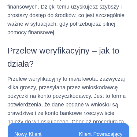
elektronicznych)
finansowych. Dzięki temu uzyskujesz szybszy i
prostszy dostęp do środków, co jest szczególnie
Numer
+ 22 598 77 99
ważne w sytuacjach, gdy potrzebujesz pilnej
telefonu :
pomocy finansowej.
(informacja ta ma charakter
Przelew weryfikacyjny – jak to
opcjonalny)
działa?
Adres poczty
kontakt@netcredit.pl
Przelew weryfikacyjny to mała kwota, zazwyczaj
elektronicznej :
kilka groszy, przesyłana przez wnioskodawcę
pożyczki na konto pożyczkodawcy. Jest to forma
(informacja ta ma charakter
opcjonalny)
potwierdzenia, że dane podane w wniosku są
prawdziwe i że konto bankowe rzeczywiście
Nie dotyczy
Numer faksu :
należy do wnioskującego. Chociaż procedura ta
(informacja ta ma charakter
jest powszechna, dla niektórych może być
Nowy Klient
Klient Powracający
opcjonalny)