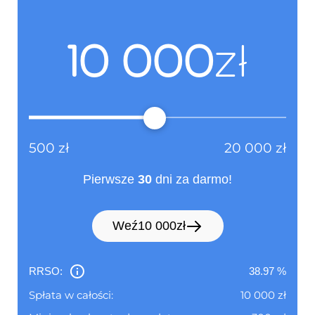
uciążliwa lub niemożliwa do zrealizowania z
różnych przyczyn.
Adres strony
www.netcredit.pl
10 000
zł
internetowej :
(informacja ta ma charakter
opcjonalny)
500
zł
20 000
zł
Dane identyfikacyjne:
Pośrednik kredytowy
(Adres, z którego ma korzystać
konsument)
Pierwsze
30
dni za darmo!
Nie dotyczy
Weź
10 000
zł
Adres :
Nie dotyczy
RRSO:
38.97
%
(siedziba)
Spłata w całości:
10 000
zł