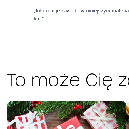
„Informacje zawarte w niniejszym materia
k.c.”
Zasady i termin
To może Cię 