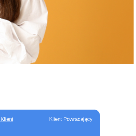
tucja Płatnicza
 przez Komisję
4 Warszawa
FB-22
Klient
Klient Powracający