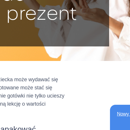
 prezent
KRS: 0000803716
wpisana jako Krajowa Insty
?
do rejestru prowadzonego
Nadzoru Finansowego
pod numerem IP62/2024
dalej: „
”
Kredytodawca
ul. Grzybowska 87, 00-84
dziecka może wydawać się
gotowane może stać się
e gotówki nie tylko ucieszy
ną lekcję o wartości
ń elektronicznych:
AE:PL-75866-56446-VBG
Nowy 
 adresów elektronicznych)
 zapakować