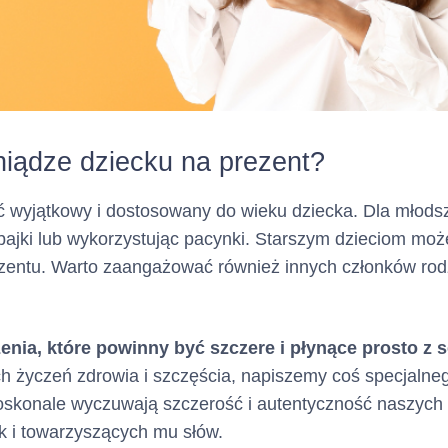
rachunku Karty
w termini
w jakim terminie otrzyma
zawarcia Umowy.
dze
Klient ma możliwość szyb
uruchomienia części Limi
Rachunku Karty z chwilą 
w ramach usługi Fast Cash
niądze dziecku na prezent?
 wyjątkowy i dostosowany do wieku dziecka. Dla młods
Umowa zostaje zawarta
ywania umowy :
n
z bajki lub wykorzystując pacynki. Starszym dzieciom m
(trzystu sześćdziesięciu
entu. Warto zaangażować również innych członków rodz
możliwością jej autom
na kolejne 
przedłużenia
okresy kredytowania, o ile 
nia, które powinny być szczere i płynące prosto z 
Kredytodawca nie wypowi
h życzeń zdrowia i szczęścia, napiszemy coś specjalne
zadecyduje o niewznawian
oskonale wyczuwają szczerość i autentyczność naszych 
Kredytowej Netcredit albo 
k i towarzyszących mu słów.