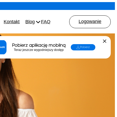
Logowanie
Kontakt
Blog
FAQ
Pobierz aplikację mobilną
Pobierz
Teraz jeszcze wygodniejszy dostęp
dnika
ystać konsument)
iczoną
4 Warszawa