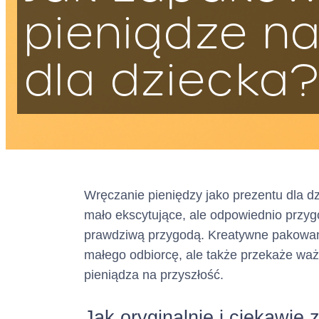
pieniądze na
dla dziecka
Adres :
Wręczanie pieniędzy jako prezentu dla 
mało ekscytujące, ale odpowiednio przy
(siedziba)
prawdziwą przygodą. Kreatywne pakowani
małego odbiorcę, ale także przekaże waż
Adres do doręcze
pieniądza na przyszłość.
(wpisany do bazy
Jak oryginalnie i ciekawie