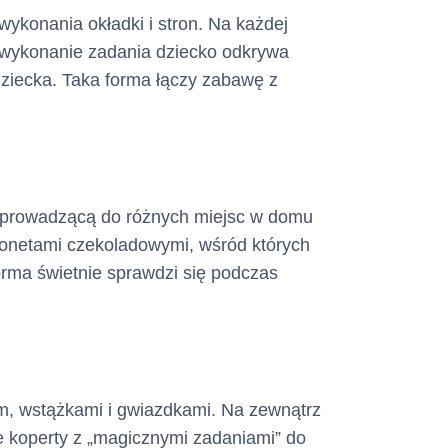
ykonania okładki i stron. Na każdej
e wykonanie zadania dziecko odkrywa
dziecka. Taka forma łączy zabawę z
w prowadzącą do różnych miejsc w domu
monetami czekoladowymi, wśród których
orma świetnie sprawdzi się podczas
em, wstążkami i gwiazdkami. Na zewnątrz
e koperty z „magicznymi zadaniami” do
 konsumencki w