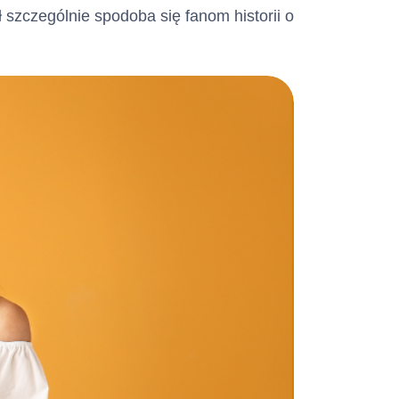
szczególnie spodoba się fanom historii o
 na karcie
o Limitu
awione do
azowo na