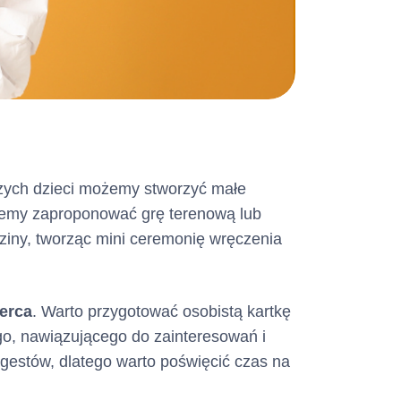
od dnia
e 2 dni
kiego
tu Kredytowego w
zawarcia Umowy,
.
zych dzieci możemy stworzyć małe
a okres 360
ożemy zaproponować grę terenową lub
) dni z
iny, tworząc mini ceremonię wręczenia
atycznego
360-dniowe
Klient lub
serca
. Warto przygotować osobistą kartkę
e Umowy,
go, nawiązującego do zainteresowań i
iu Karty
gestów, dlatego warto poświęcić czas na
nie nastąpią inne