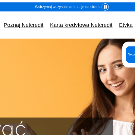
Wstrzymaj wszystkie animacje na stronie
Poznaj Netcredit
Karta kredytowa Netcredit
Etyka
o (nazwa) i adres (siedziba) kredytodawcy lub pośre
Dane identyfikacyjne:
(Adres, z którego ma korz
Fincard spółka z ogran
odpowiedzialnością
wać
ul. Grzybowska 87, 00-84