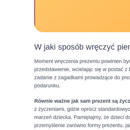
W jaki sposób i 
Pani/Pan pienią
W jaki sposób wręczyć pie
Moment wręczenia prezentu powinien być
Czas obowiąz
przedstawienie, wcielając się w postać 
zadanie z zagadkami prowadzące do prez
podarunku.
Równie ważne jak sam prezent są życze
z życzeniami, gdzie oprócz standardowyc
marzeń dziecka. Pamiętajmy, że dzieci d
przemyślenie zarówno formy prezentu, ja