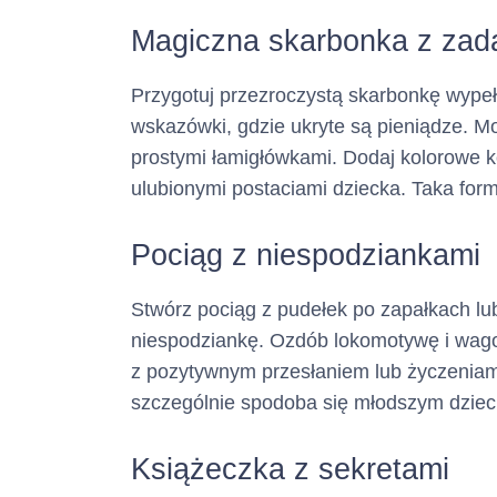
:
Magiczna skarbonka z zad
(informacja ta m
Przygotuj przezroczystą skarbonkę wype
wskazówki, gdzie ukryte są pieniądze. 
Pośrednik kre
prostymi łamigłówkami. Dodaj kolorowe ko
ulubionymi postaciami dziecka. Taka forma
Pociąg z niespodziankami
Stwórz pociąg z pudełek po zapałkach l
Adres :
niespodziankę. Ozdób lokomotywę i wago
z pozytywnym przesłaniem lub życzeniam
(siedziba)
szczególnie spodoba się młodszym dziec
Numer tel
Książeczka z sekretami