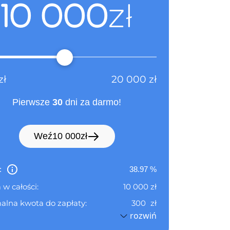
10 000
zł
zł
20 000
zł
Pierwsze
30
dni za darmo!
Weź
10 000
zł
:
38.97
%
 w całości:
10 000
zł
alna kwota do zapłaty:
300
zł
rozwiń
zy okres rozliczeniowy do:
05.09.2026