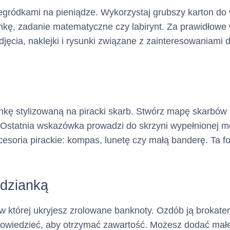
a charakter opcjonalny)
egródkami na pieniądze. Wykorzystaj grubszy karton do w
ankę, zadanie matematyczne czy labirynt. Za prawidłow
Nie dotyczy
ektronicznej :
ęcia, naklejki i rysunki związane z zainteresowaniami 
a charakter opcjonalny)
Nie dotyczy
a charakter opcjonalny)
ynkę stylizowaną na piracki skarb. Stwórz mapę skarbó
. Ostatnia wskazówka prowadzi do skrzyni wypełnionej 
esoria pirackie: kompas, lunetę czy małą banderę. Ta f
Nie dotyczy
ternetowej :
a charakter opcjonalny)
odzianką
 cech kredytu
, w której ukryjesz zrolowane banknoty. Ozdób ją brokat
ypowiedzieć, aby otrzymać zawartość. Możesz dodać mał
(Kredyt
:
Karta Kredytowa