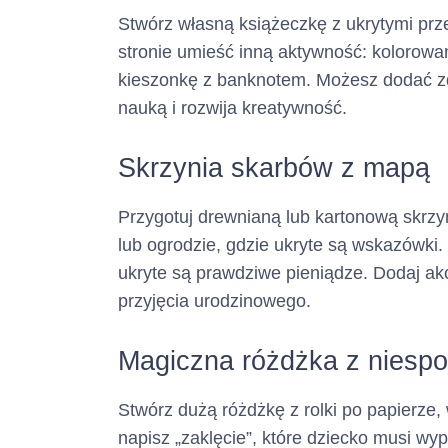
(informacja ta m
Stwórz własną książeczkę z ukrytymi prz
stronie umieść inną aktywność: kolorow
Adres poczty el
kieszonkę z banknotem. Możesz dodać zdj
nauką i rozwija kreatywność.
(informacja ta m
Skrzynia skarbów z mapą
Numer faksu :
(informacja ta m
Przygotuj drewnianą lub kartonową skrz
lub ogrodzie, gdzie ukryte są wskazówki
ukryte są prawdziwe pieniądze. Dodaj akc
Adres strony in
przyjęcia urodzinowego.
(informacja ta m
Magiczna różdżka z niesp
2. Opis głównych
Stwórz dużą różdżkę z rolki po papierze
napisz „zaklęcie”, które dziecko musi w
Rodzaj kredytu 