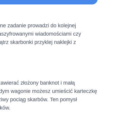
 Opłat
Formularz Informacyjny
ne zadanie prowadzi do kolejnej
zaszyfrowanymi wiadomościami czy
rz skarbonki przyklej naklejki z
ystać konsument)
awierać złożony banknot i małą
ażdym wagonie możesz umieścić karteczkę
ziwy pociąg skarbów. Ten pomysł
wków.