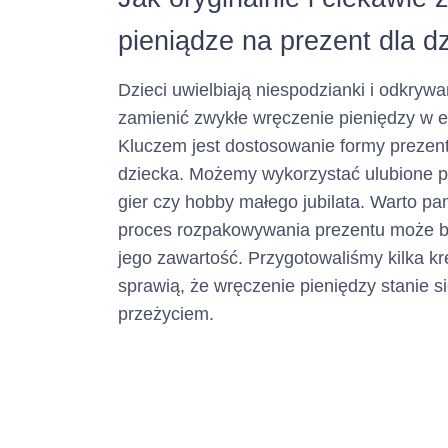
Numer tel
pieniądze na prezent dla d
(informacja ta m
Dzieci uwielbiają niespodzianki i odkrywa
zamienić zwykłe wręczenie pieniędzy w e
Kluczem jest dostosowanie formy prezent
Adres poc
dziecka. Możemy wykorzystać ulubione p
elektronicz
gier czy hobby małego jubilata. Warto pa
proces rozpakowywania prezentu może by
(informacja ta m
jego zawartość. Przygotowaliśmy kilka k
sprawią, że wręczenie pieniędzy stanie 
przeżyciem.
Numer faksu :
(informacja ta m
Adres str