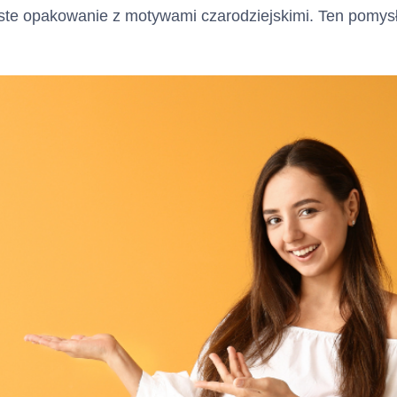
te opakowanie z motywami czarodziejskimi. Ten pomysł 
ramach limitu kredytowego
kredytowej)
 kwota kredytu
10000
zł
a/suma (jeżeli nie
ksymalnej kwoty)
ów pieniężnych, które
ni udostępnione
 sposób wypłaty
Środki z tytułu przyznaneg
kredytowego zostaną post
dyspozycji Klienta jednor