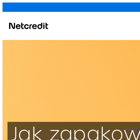
1. Imię, nazwisk
kredytowego
Kredytodawca
Jak zapako