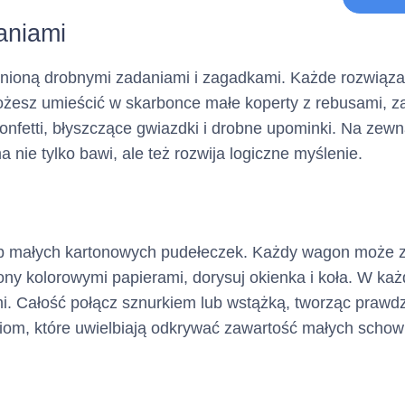
Tabela
aniami
a charakter opcjonalny)
łnioną drobnymi zadaniami i zagadkami. Każde rozwiąza
Możesz umieścić w skarbonce małe koperty z rebusami, 
Dane identyfikacyjne:
dytowy
nfetti, błyszczące gwiazdki i drobne upominki. Na zewnąt
(Adres, z którego ma korz
 nie tylko bawi, ale też rozwija logiczne myślenie.
Nie dotyczy
ub małych kartonowych pudełeczek. Każdy wagon może z
Nie dotyczy
ny kolorowymi papierami, dorysuj okienka i koła. W k
i. Całość połącz sznurkiem lub wstążką, tworząc prawd
iom, które uwielbiają odkrywać zawartość małych scho
efonu :
Nie dotyczy