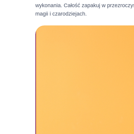
wykonania. Całość zapakuj w przezroczys
magii i czarodziejach.
Całkowita
:
Maksymalna kwot
przewidziano ma
wszystkich środk
zostaną Panu/Pa
Terminy i
kredytu :