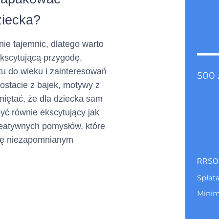
efonu :
ziecka?
+ 22 598 77 99
a charakter opcjonalny)
nie tajemnic, dlatego warto
kscytującą przygodę.
u do wieku i zainteresowań
zty
500
kontakt@netcredit.pl
ostacie z bajek, motywy z
nej :
miętać, że dla dziecka sam
ć równie ekscytujący jak
a charakter opcjonalny)
reatywnych pomysłów, które
się niezapomnianym
Nie dotyczy
RRSO
a charakter opcjonalny)
Spłata
Minim
ony internetowej
www.netcredit.pl
Pierws