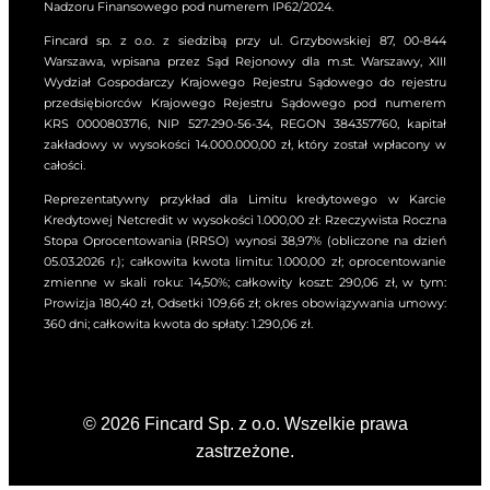
Nadzoru Finansowego pod numerem IP62/2024.
Fincard sp. z o.o. z siedzibą przy ul. Grzybowskiej 87, 00-844
Warszawa, wpisana przez Sąd Rejonowy dla m.st. Warszawy, XIII
Wydział Gospodarczy Krajowego Rejestru Sądowego do rejestru
przedsiębiorców Krajowego Rejestru Sądowego pod numerem
KRS 0000803716, NIP 527-290-56-34, REGON 384357760, kapitał
zakładowy w wysokości 14.000.000,00 zł, który został wpłacony w
całości.
Reprezentatywny przykład dla Limitu kredytowego w Karcie
Kredytowej Netcredit w wysokości 1.000,00 zł: Rzeczywista Roczna
Stopa Oprocentowania (RRSO) wynosi 38,97% (obliczone na dzień
05.03.2026 r.); całkowita kwota limitu: 1.000,00 zł; oprocentowanie
zmienne w skali roku: 14,50%; całkowity koszt: 290,06 zł, w tym:
Prowizja 180,40 zł, Odsetki 109,66 zł; okres obowiązywania umowy:
360 dni; całkowita kwota do spłaty: 1.290,06 zł.
© 2026 Fincard Sp. z o.o. Wszelkie prawa
zastrzeżone.