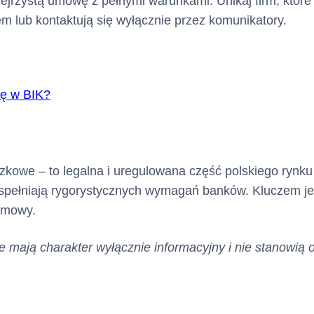
rzejrzystą umowę z pełnymi warunkami. Unikaj firm, któr
em lub kontaktują się wyłącznie przez komunikatory.
ię w BIK?
czkowe – to legalna i uregulowana część polskiego rynk
 spełniają rygorystycznych wymagań banków. Kluczem je
umowy.
 mają charakter wyłącznie informacyjny i nie stanowią o