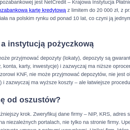
ji pozabankowej jest NetCredit – Krajowa Instytucja Płat
ozabankową kartę kredytową
z limitem do 20 000 zł, z p
ała na polskim rynku od ponad 10 lat, co czyni ją jedn
a instytucją pożyczkową
oże przyjmować depozyty (lokaty), depozyty są gwara
, konta, karty, inwestycje) i zazwyczaj ma niższe oproc
rowi KNF, nie może przyjmować depozytów, nie jest obj
 i zazwyczaj ma wyższe koszty – ale łatwiejsze procedu
rmę od oszustów?
niejszy krok. Zweryfikuj dane firmy – NIP, KRS, adres 
 na niezależnych portalach, nie tylko na stronie firmy. Upe