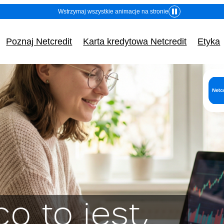
Wstrzymaj wszystkie animacje na stronie
Poznaj Netcredit
Karta kredytowa Netcredit
Etyka
o to jest,