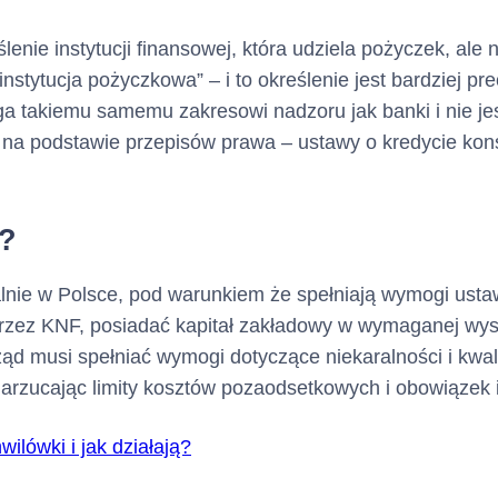
ślenie instytucji finansowej, która udziela pożyczek, al
nstytucja pożyczkowa” – i to określenie jest bardziej p
ga takiemu samemu zakresowi nadzoru jak banki i nie j
na podstawie przepisów prawa – ustawy o kredycie ko
e?
galnie w Polsce, pod warunkiem że spełniają wymogi ust
rzez KNF, posiadać kapitał zakładowy w wymaganej wyso
arząd musi spełniać wymogi dotyczące niekaralności i kwal
narzucając limity kosztów pozaodsetkowych i obowiązek 
ilówki i jak działają?