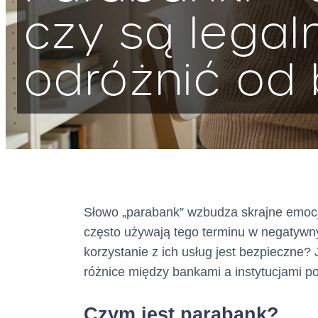
czy są legaln
odróżnić od
Słowo „parabank” wzbudza skrajne emocje
często używają tego terminu w negatywn
korzystanie z ich usług jest bezpieczne?
różnice między bankami a instytucjami p
Czym jest parabank?