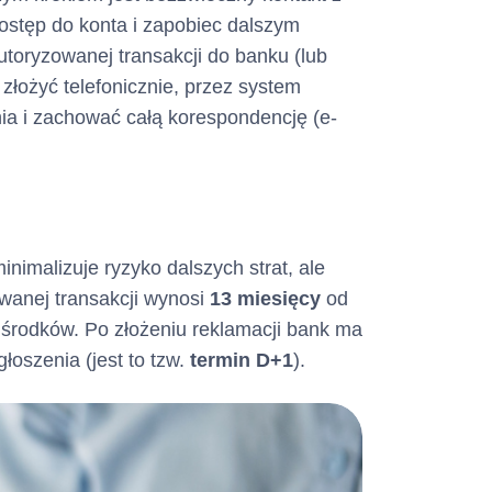
dostęp do konta i zapobiec dalszym
 na karcie
autoryzowanej transakcji do banku (lub
złożyć telefonicznie, przez system
nia i zachować całą korespondencję (e-
nimalizuje ryzyko dalszych strat, ale
wanej transakcji wynosi
13 miesięcy
od
 środków. Po złożeniu reklamacji bank ma
łoszenia (jest to tzw.
termin D+1
).
o Limitu
awione do
azowo na