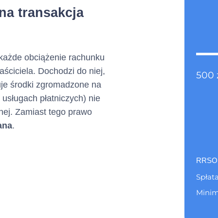
na transakcja
efonu :
+ 22 598 77 99
a charakter opcjonalny)
 każde obciążenie rachunku
aściciela. Dochodzi do niej,
zty
500
kontakt@netcredit.pl
uje środki zgromadzone na
nej :
 usługach płatniczych) nie
anej. Zamiast tego prawo
a charakter opcjonalny)
ana
.
Nie dotyczy
RRSO
a charakter opcjonalny)
Spłata
Minim
ony internetowej
www.netcredit.pl
Pierws