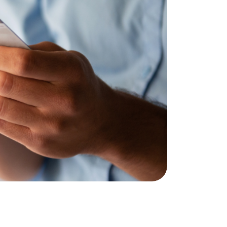
od dnia
e 2 dni
kiego
tu Kredytowego w
zawarcia Umowy,
.
a okres 360
) dni z
atycznego
360-dniowe
Klient lub
e Umowy,
iu Karty
nie nastąpią inne