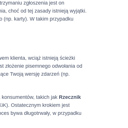
mowie
rzymaniu zgłoszenia jest on
e.
, choć od tej zasady istnieją wyjątki.
o (np. karty). W takim przypadku
o dokonywania
ywie każdego
 wysokości co
 do Zapłaty w
 klienta, wciąż istnieją ścieżki
est złożenie pisemnego odwołania od
inimalnej Kwoty
jące Twoją wersję zdarzeń (np.
 Zestawieniu
wa konsumentów, takich jak
Rzecznik
stanowi
płaty
iK). Ostatecznym krokiem jest
oces bywa długotrwały, w przypadku
etek za