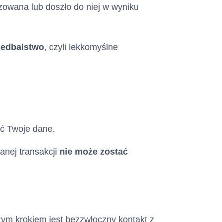
zowana lub doszło do niej w wyniku
iedbalstwo
, czyli lekkomyślne
ić Twoje dane.
anej transakcji
nie może zostać
zym krokiem jest bezzwłoczny kontakt z
 konsumencki w