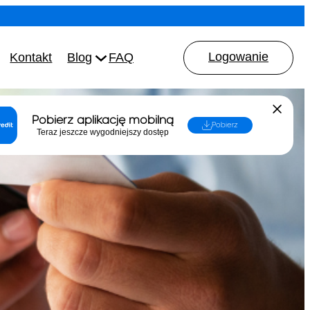
Logowanie
Kontakt
Blog
FAQ
Pobierz aplikację mobilną
Pobierz
Teraz jeszcze wygodniejszy dostęp
dnika
ystać konsument)
iczoną
4 Warszawa