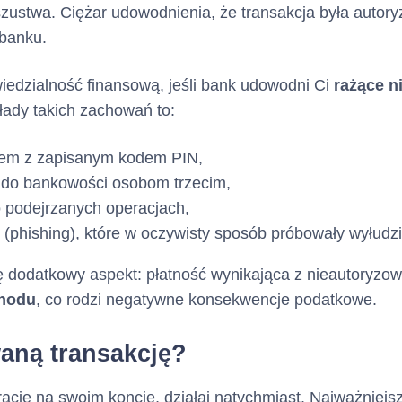
a charakter opcjonalny)
ustwa. Ciężar udowodnienia, że transakcja była autory
 banku.
Nie dotyczy
ektronicznej :
edzialność finansową, jeśli bank udowodni Ci
rażące n
a charakter opcjonalny)
łady takich zachowań to:
azem z zapisanym kodem PIN,
Nie dotyczy
 do bankowości osobom trzecim,
a charakter opcjonalny)
 podejrzanych operacjach,
 (phishing), które w oczywisty sposób próbowały wyłudz
Nie dotyczy
ternetowej :
 dodatkowy aspekt: płatność wynikająca z nieautoryzow
a charakter opcjonalny)
chodu
, co rodzi negatywne konsekwencje podatkowe.
 cech kredytu
waną transakcję?
cję na swoim koncie, działaj natychmiast. Najważniejs
(Kredyt
:
Karta Kredytowa