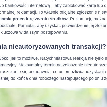
 lub bankowość internetową – aby zablokować kartę lub 
ramach limitu kredytowego
ormalnej reklamacji. To właśnie oficjalne zgłoszenie nie
kredytowej)
hamia procedurę zwrotu środków
. Reklamację można 
oddziale. Pamiętaj, aby uzyskać potwierdzenie jej złoże
 kwota kredytu
10000
zł
ć kluczowa w dalszym postępowaniu.
nia nieautoryzowanych transakcji?
a/suma (jeżeli nie
ksymalnej kwoty)
bko, jak to możliwe. Natychmiastowa reakcja nie tylko mi
ów pieniężnych, które
amacyjny. Maksymalny termin na zgłoszenie nieautoryzo
ni udostępnione
 roszczenie się przedawnia, co uniemożliwia odzyskanie
źniej do końca dnia roboczego następującego po dniu zg
 sposób wypłaty
Środki z tytułu przyznaneg
kredytowego zostaną post
dyspozycji Klienta jednor