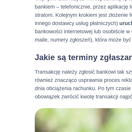
bankiem – telefonicznie, przez aplikację
stratom. Kolejnym krokiem jest złożenie f
innego dostawcy usług płatniczych)
uruc
bankowości internetowej lub osobiście w 
Całkowita
maile, numery zgłoszeń), która może by
:
Jakie są terminy zgłasza
Maksymalna kwot
przewidziano ma
Transakcję należy zgłosić bankowi tak szy
wszystkich środk
również znacząco usprawnia proces rekl
zostaną Panu/Pa
dnia obciążenia rachunku. Po tym czasie
obowiązek zwrócić kwotę transakcji najpó
Terminy i
kredytu :