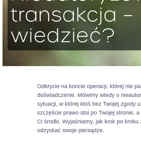
transakcja –
wiedzieć?
Adres :
Odkrycie na koncie operacji, której nie p
doświadczenie. Mówimy wtedy o nieautor
(siedziba)
sytuacji, w której ktoś bez Twojej zgody 
szczęście prawo stoi po Twojej stronie,
Adres do doręcze
Ci środki. Wyjaśniamy, jak krok po kroku 
odzyskać swoje pieniądze.
(wpisany do bazy