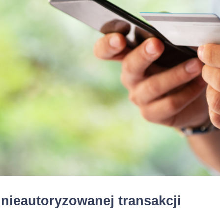
rachunku Karty
w termini
w jakim terminie otrzyma
zawarcia Umowy.
dze
Klient ma możliwość szyb
uruchomienia części Limi
Rachunku Karty z chwilą 
w ramach usługi Fast Cash
Umowa zostaje zawarta
ywania umowy :
n
(trzystu sześćdziesięciu
możliwością jej autom
na kolejne 
przedłużenia
okresy kredytowania, o ile 
Kredytodawca nie wypowi
zadecyduje o niewznawian
nieautoryzowanej transakcji
Kredytowej Netcredit albo 