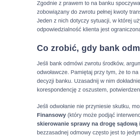
Zgodnie z prawem to na banku spoczywa 
zobowiązany do zwrotu pełnej kwoty transa
Jeden z nich dotyczy sytuacji, w której 
odpowiedzialność klienta jest ograniczo
Zasady i termin
Co zrobić, gdy bank od
Jeśli bank odmówi zwrotu środków, argum
odwoławcze. Pamiętaj przy tym, że to n
decyzji banku. Uzasadnij w nim dokładni
korespondencję z oszustem, potwierdzenie
Jeśli odwołanie nie przyniesie skutku, m
Finansowy
(który może podjąć interwen
skierowanie sprawy na drogę sądową
bezzasadnej odmowy często jest to jedyn