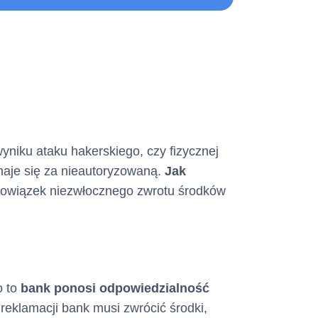
 Opłat
Formularz Informacyjny
ystać konsument)
yniku ataku hakerskiego, czy fizycznej
uznaje się za nieautoryzowaną.
J
ak
obowiązek niezwłocznego zwrotu środków
o to
bank ponosi odpowiedzialność
reklamacji bank musi zwrócić środki,