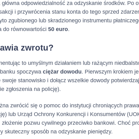
przyczyny wskazane w U
główna odpowiedzialność za odzyskanie środków. Po ot
powodujące jej rozwiązani
kcji i przywrócenia stanu konta do tego sprzed zdarzenia
użyto zgubionego lub skradzionego instrumentu płatniczeg
na do równowartości
50 euro
.
Klient zobowiązany jest d
y spłaty kredytu :
po upł
spłaty
Zadłużenia
mawia zwrotu?
Okresu Rozliczeniowego w
najmniej Minimalnej Kwoty
entując to umyślnym działaniem lub rażącym niedbalstwem
.
Dniu
Spłaty
a banku spoczywa
ciężar dowodu
. Pierwszym krokiem j
Dzień Spłaty i wysokość M
e swoje stanowisko i dołącz wszelkie dowody potwierdza
do Zapłaty wskazane są w
 zgłoszenia na policję).
Operacji.
ożna zwrócić się o pomoc do instytucji chroniących pra
Minimalna Kwota do Za
cję) lub Urząd Ochrony Konkurencji i Konsumentów (UOK
sumę:
i złożenie pozwu cywilnego przeciwko bankowi. Choć pr
zaległych: (i) ods
y skuteczny sposób na odzyskanie pieniędzy.