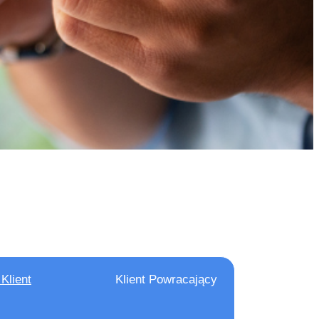
tucja Płatnicza
 przez Komisję
4 Warszawa
FB-22
Klient
Klient Powracający