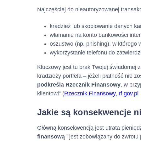
:
Najczęściej do nieautoryzowanej transakc
(informacja ta m
kradzież lub skopiowanie danych kart
włamanie na konto bankowości inter
Pośrednik kre
oszustwo (np. phishing), w którego
wykorzystanie telefonu do zatwierdz
Kluczowy jest tu brak Twojej świadomej z
kradzieży portfela – jeżeli płatność nie 
podkreśla
Rzecznik Finansowy
, w prz
Adres :
klientowi” (
Rzecznik Finansowy, rf.gov.pl
(siedziba)
Jakie są konsekwencje n
Numer tel
Główną konsekwencją jest utrata pienięd
finansową
i jest zobowiązany do zwrotu 