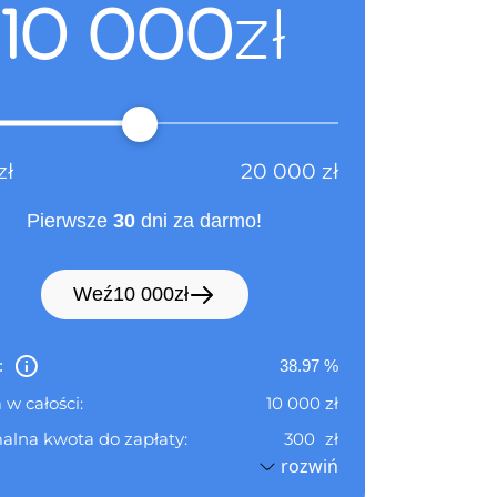
10 000
zł
zł
20 000
zł
Pierwsze
30
dni za darmo!
Weź
10 000
zł
:
38.97
%
 w całości:
10 000
zł
alna kwota do zapłaty:
300
zł
rozwiń
zy okres rozliczeniowy do:
06.09.2026