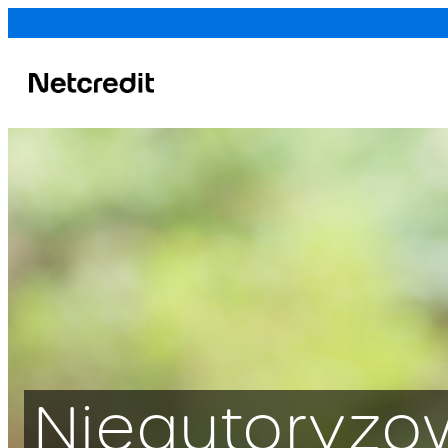
1. Imię, nazwisk
kredytowego
Kredytodawca
Nieautoryz