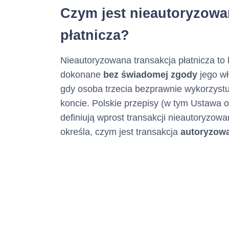
Czym jest nieautoryzowa
Numer tel
płatnicza?
(informacja ta m
Nieautoryzowana transakcja płatnicza to
dokonane
bez świadomej zgody
jego wł
Adres poc
gdy osoba trzecia bezprawnie wykorzyst
elektronicz
koncie. Polskie przepisy (w tym Ustawa o
definiują wprost transakcji nieautoryzow
(informacja ta m
określa, czym jest transakcja
autoryzow
Numer faksu :
(informacja ta m
Adres str