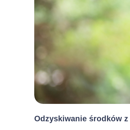
W jaki sposób i 
Pani/Pan pienią
Czas obowiąz
Odzyskiwanie środków z 