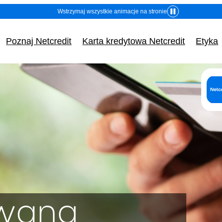
Wstrzymaj wszystkie animacje na stronie
Poznaj Netcredit
Karta kredytowa Netcredit
Etyka
o (nazwa) i adres (siedziba) kredytodawcy lub pośre
Dane identyfikacyjne:
(Adres, z którego ma korz
Fincard spółka z ogran
odpowiedzialnością
owana
ul. Grzybowska 87, 00-84