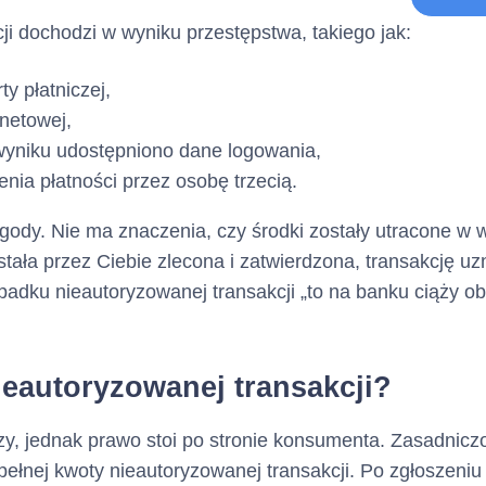
Tabela
ji dochodzi w wyniku przestępstwa, takiego jak:
a charakter opcjonalny)
y płatniczej,
netowej,
Dane identyfikacyjne:
dytowy
 wyniku udostępniono dane logowania,
(Adres, z którego ma korz
enia płatności przez osobę trzecią.
gody. Nie ma znaczenia, czy środki zostały utracone w w
Nie dotyczy
została przez Ciebie zlecona i zatwierdzona, transakcję 
ypadku nieautoryzowanej transakcji „to na banku ciąży 
Nie dotyczy
ieautoryzowanej transakcji?
efonu :
Nie dotyczy
zy, jednak prawo stoi po stronie konsumenta. Zasadnicz
pełnej kwoty nieautoryzowanej transakcji. Po zgłoszeniu 