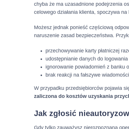
(informacja ta m
chyba że ma uzasadnione podejrzenia osz
celowego działania klienta, spoczywa na
Adres poczty el
Możesz jednak ponieść częściową odpowi
(informacja ta m
naruszenie zasad bezpieczeństwa. Przyk
przechowywanie karty płatniczej r
Numer faksu :
udostępnianie danych do logowania
(informacja ta m
ignorowanie powiadomień z banku o
brak reakcji na fałszywe wiadomości
Adres strony in
W przypadku przedsiębiorców pojawia się
(informacja ta m
zaliczona do kosztów uzyskania przy
2. Opis głównych
Jak zgłosić nieautoryzo
Gdy tylko zauważysz nierozpoznaną opera
Rodzaj kredytu 