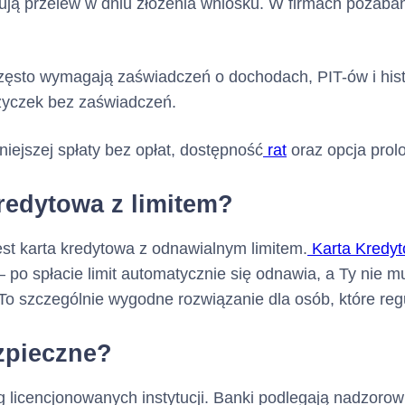
tują przelew w dniu złożenia wniosku. W firmach pozaba
zęsto wymagają zaświadczeń o dochodach, PIT-ów i histor
życzek bez zaświadczeń.
ejszej spłaty bez opłat, dostępność
rat
oraz opcja prolo
kredytowa z limitem?
est karta kredytowa z odnawialnym limitem.
Karta Kredyt
 – po spłacie limit automatycznie się odnawia, a Ty nie
o szczególnie wygodne rozwiązanie dla osób, które regu
ezpieczne?
g licencjonowanych instytucji. Banki podlegają nadzor