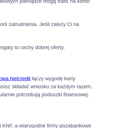
nkowych pieniądze mogą trafić na konto
ii zatrudnienia. Jeśli zależy Ci na
ngaty to cechy dobrej oferty.
owa Netcredit
łączy wygodę karty
 musisz składać wniosku za każdym razem,
larnie potrzebują poduszki finansowej.
owi KNF, a wiarygodne firmy pozabankowe