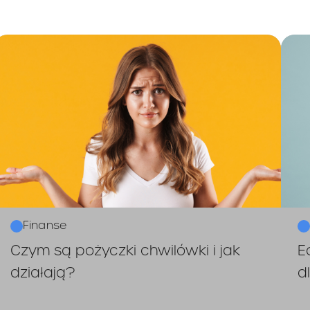
Finanse
Czym są pożyczki chwilówki i jak
E
działają?
d