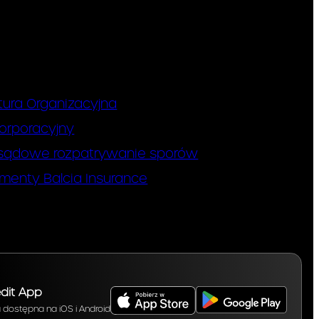
tura Organizacyjna
orporacyjny
sądowe rozpatrywanie sporów
menty Balcia Insurance
dit App
a dostępna na iOS i Android