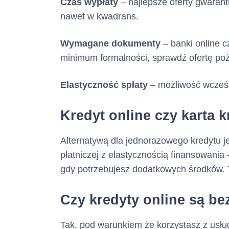
Czas wypłaty
– najlepsze oferty gwaran
nawet w kwadrans.
Wymagane dokumenty
– banki online c
minimum formalności, sprawdź ofertę po
Elastyczność spłaty
– możliwość wcześni
Kredyt online czy karta 
Alternatywą dla jednorazowego kredytu j
płatniczej z elastycznością finansowania
gdy potrzebujesz dodatkowych środków. T
Czy kredyty online są b
Tak, pod warunkiem że korzystasz z usłu