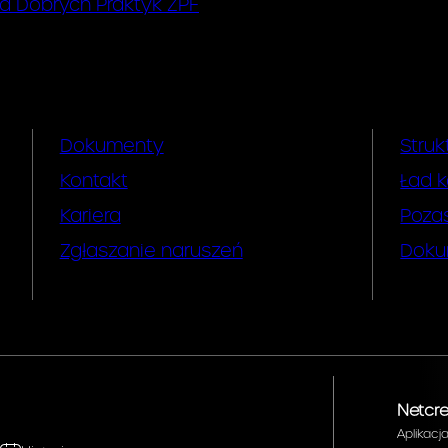
d Dobrych Praktyk ZPF
Dokumenty
Struk
Kontakt
Ład k
Kariera
Poza
Zgłaszanie naruszeń
Doku
Netcre
Aplikacj