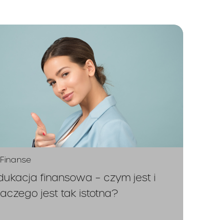
Finanse
dukacja finansowa – czym jest i
laczego jest tak istotna?