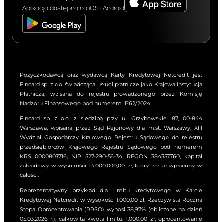
Aplikacja dostępna na iOS i Android
Pożyczkodawcą oraz wydawcą Karty Kredytowej Netcredit jest
Fincard sp. z o.o. świadcząca usługi płatnicze jako Krajowa Instytucja
Płatnicza, wpisana do rejestru prowadzonego przez Komisję
Nadzoru Finansowego pod numerem IP62/2024.
Fincard sp. z o.o. z siedzibą przy ul. Grzybowskiej 87, 00-844
Warszawa, wpisana przez Sąd Rejonowy dla m.st. Warszawy, XIII
Wydział Gospodarczy Krajowego Rejestru Sądowego do rejestru
przedsiębiorców Krajowego Rejestru Sądowego pod numerem
KRS 0000803716, NIP 527-290-56-34, REGON 384357760, kapitał
zakładowy w wysokości 14.000.000,00 zł, który został wpłacony w
całości.
Reprezentatywny przykład dla Limitu kredytowego w Karcie
Kredytowej Netcredit w wysokości 1.000,00 zł: Rzeczywista Roczna
Stopa Oprocentowania (RRSO) wynosi 38,97% (obliczone na dzień
05.03.2026 r.); całkowita kwota limitu: 1.000,00 zł; oprocentowanie