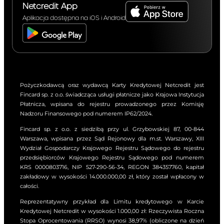
Netcredit App
Aplikacja dostępna na iOS i Android
Pożyczkodawcą oraz wydawcą Karty Kredytowej Netcredit jest
Fincard sp. z o.o. świadcząca usługi płatnicze jako Krajowa Instytucja
Płatnicza, wpisana do rejestru prowadzonego przez Komisję
Nadzoru Finansowego pod numerem IP62/2024.
Fincard sp. z o.o. z siedzibą przy ul. Grzybowskiej 87, 00-844
Warszawa, wpisana przez Sąd Rejonowy dla m.st. Warszawy, XIII
Wydział Gospodarczy Krajowego Rejestru Sądowego do rejestru
przedsiębiorców Krajowego Rejestru Sądowego pod numerem
KRS 0000803716, NIP 527-290-56-34, REGON 384357760, kapitał
zakładowy w wysokości 14.000.000,00 zł, który został wpłacony w
całości.
Reprezentatywny przykład dla Limitu kredytowego w Karcie
Kredytowej Netcredit w wysokości 1.000,00 zł: Rzeczywista Roczna
Stopa Oprocentowania (RRSO) wynosi 38,97% (obliczone na dzień