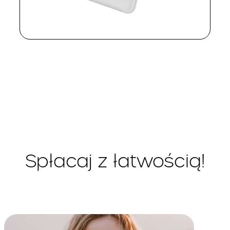
chronologicznie według
daty księgowania.
Jest to suma wszystkich
(suma całkowitego kosztu
środków pieniężnych, które
kredytu i całkowitej kwoty
kredytodawca udostępnia
kredytu)
Panu/Pani oraz wszelkie
12 901
zł
koszty, które zobowiązany/a
będzie Pan/Pani ponieść w
związku z umową o kredyt
– opis towaru lub usługi:
Nie dotyczy
– cena:
Poczuj pewność!
Zabezpieczenie jakie będzie
– rodzaj zabezpieczenia
Pan/Pani musiał/a
kredytu:
przedstawić w związku z
Nie dotyczy
umową o kredyt