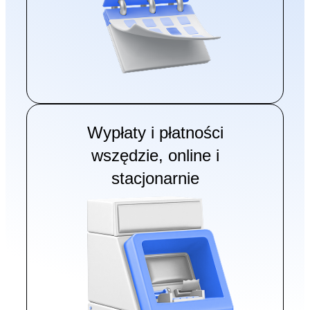
przy czym po rozwiązaniu
lub wygaśnięciu Umowy
Minimalna Kwota do Zapłaty
stanowi kwotę Zadłużenia.
Klient może dokonać
całości
wcześniejszej spłaty
lub części kwoty
wykorzystanego Limitu
Wypłaty i płatności
Kredytowego jeszcze przed
upływem Dnia Spłaty.
wszędzie, online i
Spłata jest zaliczana przez
stacjonarnie
Kredytodawcę na Zadłużenie
w następującej kolejności:
odsetki za opóźnienie,
poczynając od odsetek za
opóźnienie naliczonych
najpóźniej (tj. najpóźniej
wymagalnych),
opłaty za udzielenie i