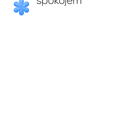
spokojem
d) Opłata za wydanie
Karty Kredytowej w
wysokości 20 zł.
Opis i sposób uiszczenia
opłaty został zawarty w
punkcie 2.1. Taryfy.
Opłata za obsługę Karty:
Start 50 zł
Standard 90 zł
Plus 150 zł
Ekonomiczna 190 zł
Dopasowana 270 zł
Optymalna 340 zł
Extra 420 zł
Super 500 zł
Maxi 600 zł
Zakres usług objętych
poszczególnymi ofertami
został określony w
punkcie 3 Taryfy.