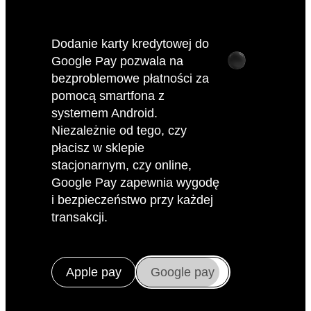
art. 359§2(1) Kodeksu
Cywilnego, tj. w
wysokości dwukrotności
Dodanie karty kredytowej do
wysokości odsetek
Apple Wallet to szybki i prosty
ustawowych. Na dzień
proces. Dzięki temu będziesz
zawarcia Umowy wysokość
mógł płacić za pomocą
odsetek maksymalnych jest
swojego iPhone’a lub Apple
równa dwukrotności sumy
Watcha w sklepach,
wysokości stopy
referencyjnej NBP i 3,5
aplikacjach i na stronach
punktów procentowych
internetowych, ciesząc się
(obecnie
14.50
% w stosunku
jednocześnie pełnym
rocznym). Wysokość
bezpieczeństwem i wygodą.
odsetek zmienia się
automatycznie wraz ze
zmianą wysokości
maksymalnych odsetek, o
których mowa w art.
Apple pay
Google pay
359§2(1) Kodeksu cywilnego.
W przypadku zmiany stopy