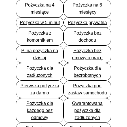
odsetki od kredytu w
Pożyczka na 4
Pożyczka na 6
wysokości
1097.02
zł,
miesiące
miesięcy
Prowizja za
udostępnienie Limitu
Pożyczka w 5 minut
Pożyczka prywatna
Kredytowego w
Pożyczka z
Pożyczka bez
wysokości
1804.00
zł.
komornikiem
dochodu
– Założenia przyjęte do
obliczenia rzeczywistej
Pilna pożyczka na
Pożyczka bez
rocznej stopy
dzisiaj
umowy o pracę
oprocentowania:
Pożyczka dla
Pożyczka dla
Klient wykorzystuje Limit
zadłużonych
bezrobotnych
Kredytowy w całości
poprzez dokonanie jednej
Pierwsza pożyczka
Pożyczka pod
Transakcji
za darmo
zastaw samochodu
Bezgotówkowej, w dniu
udostępnienia Klientowi
Pożyczka dla
Gwarantowana
Limitu Kredytowego,
każdego bez
pożyczka dla
Klient dokonuje spłaty
odmowy
zadłużonych
zadłużenia po upływie