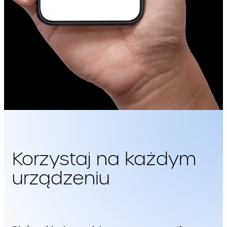
procentowy) wartości
tego wskaźnika w skali
rocznej w stosunku do
analogicznego okresu
roku poprzedniego,
nastąpi wzrost cen i
usług konsumpcyjnych o
nie mniej niż 0,5% (pół
punktu procentowego)w
stosunku do poprzednio
ogłoszonego w
analogicznym okresie
(rocznym), ustalany na
podstawie kwartalnego
Składasz jeden
wskaźnika cen i usług
wniosek
konsumpcyjnych
publikowanego przez
GUS,
– przy czym zmiana opłaty
może nastąpić nie później