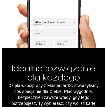
2. Opis głównych cech kredytu
(Kredyt
Rodzaj kredytu :
Karta Kredytowa
konsumencki w ramach
limitu kredytowego na
karcie kredytowej)
Maksymalna kwota/suma
10000
zł
(jeżeli nie przewidziano
maksymalnej kwoty)
Idealne rozwiązanie
wszystkich środków
pieniężnych, które zostaną
dla każdego
Panu/Pani udostępnione
Dzięki współpracy z Mastercard®, stworzyliśmy
W jaki sposób i w jakim
Środki z tytułu przyznanego
coś specjalnie dla Ciebie. Płać wygodnie,
terminie otrzyma Pani/Pan
Limitu kredytowego zostaną
bezpiecznie i zawsze wtedy, gdy tego
pieniądze
postawione do dyspozycji
potrzebujesz. Ty wybierasz, czy wolisz kartę
Klienta jednorazowo na