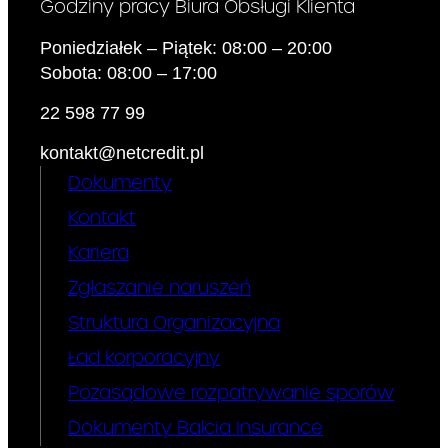
stanowiącego podstawę
Godziny pracy Biura Obsługi Klienta
takiej zmiany oraz nie
Poniedziałek – Piątek: 08:00 – 20:00
częściej niż raz na kwartał
kalendarzowy.
Sobota: 08:00 – 17:00
W okresie obowiązywania
22 598 77 99
Umowy, Kredytodawca
może także:
kontakt@netcredit.pl
a) obniżyć wysokość
Dokumenty
określonej w Taryfie Prowizji
Kontakt
lub innej opłaty w okresie
obowiązywania Umowy, ze
Kariera
względu na zmianę
konkurencyjności na rynku
Zgłaszanie naruszeń
usług finansowych,
Struktura Organizacyjna
b) dokonać zmiany nazwy
Ład korporacyjny
lub produktu wskazanego w
Taryfie, w tym jego nazwy
Pozasądowe rozpatrywanie sporów
marketingowej,
Dokumenty Balcia Insurance
c) wprowadzić nową