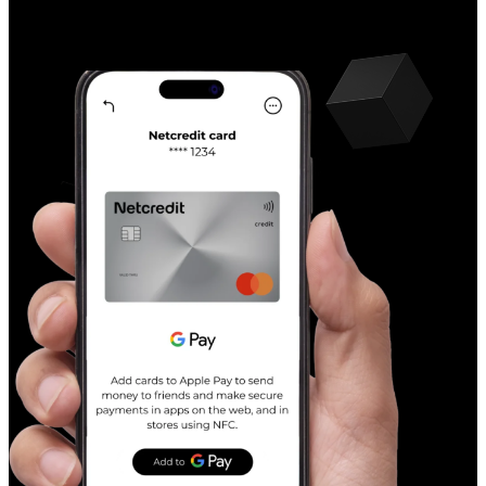
oprocentowania w trakcie
trwania umowy,
Kredytodawca poinformuje
Klienta o tej zmianie
niezwłocznie po jej
nastąpieniu poprzez
przesłanie Klientowi
informacji w formie
trwałego nośnika.
W okresie obowiązywania
Umowy, Kredytodawca
może dokonać
proporcjonalnego
podwyższenia Prowizji lub
innej opłaty wskazanej w
Taryfie w przypadku gdy:
stopa procentowa
referencyjna NBP
wzrośnie o co najmniej
1% (jeden punkt