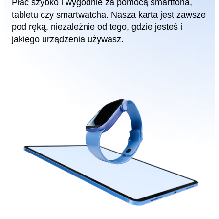
Bez konieczności składania wniosku za każdym
niż w ciągu 2 miesięcy od
razem – przyznany limit działa przez 360 dni z
publikacji wskaźnika
opcją przedłużenia, bez dodatkowych
stanowiącego podstawę
formalności.
takiej zmiany oraz nie
częściej niż raz na kwartał
kalendarzowy.
W okresie obowiązywania
Umowy, Kredytodawca
może także:
obniżyć wysokość
określonej w Taryfie
Prowizji lub innej opłaty
w okresie obowiązywania
Umowy, ze względu na
zmianę konkurencyjności
na rynku usług
finansowych,
dokonać zmiany nazwy
lub produktu