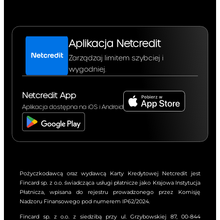
Prowizję lub inną opłatę do
Taryfy w związku z
wprowadzeniem nowej
usługi lub produktu lub
Aplikacja Netcredit
nowej funkcjonalności
Zarządzaj limitem szybciej i
istniejącej usługi lub
wygodniej.
produktu – w takim
przypadku Klient nie będzie
zobowiązany do korzystania
Netcredit App
z takiej nowej usługi lub
Aplikacja dostępna na iOS i Android
produktu lub nowej
funkcjonalności istniejącej
usługi lub produktu, będą
one dla Klienta domyślnie
nieaktywne (tym samym,
nie będą naliczane opłaty), a
Pożyczkodawcą oraz wydawcą Karty Kredytowej Netcredit jest
nieskorzystanie przez
Fincard sp. z o.o. świadcząca usługi płatnicze jako Krajowa Instytucja
Klienta z takiej nowej usługi
Płatnicza, wpisana do rejestru prowadzonego przez Komisję
lub produktu lub nowej
Nadzoru Finansowego pod numerem IP62/2024.
funkcjonalności istniejącej
Fincard sp. z o.o. z siedzibą przy ul. Grzybowskiej 87, 00-844