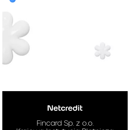
Kredytowego. Opłata
cykliczna naliczana przy
aktywnym korzystaniu z
Limitu Kredytowego – patrz
punkt 4.1. Taryfy. Opis i
sposób uiszczenia opłaty
został zawarty w punkt 1.1.
Taryfy.
W okresie obowiązywania
Warunki, na jakich koszty
Umowy, Kredytodawca
związane z umową o kredyt
może dokonać
mogą ulegać zmianie :
proporcjonalnego
podwyższenia Prowizji lub
innej opłaty wskazanej w
Taryfie w przypadku gdy:
a) stopa procentowa
referencyjna NBP wzrośnie
o co najmniej 1% (jeden
Fincard Sp. z o.o.
punkt procentowy) wartości