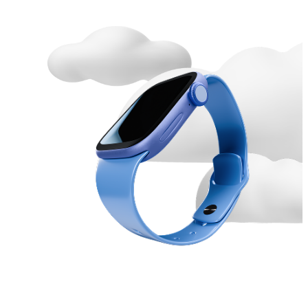
nie będą naliczane
opłaty), a nieskorzystanie
przez Klienta z takiej
nowej usługi lub
produktu lub nowej
funkcjonalności
istniejącej usługi lub
produktu nie wpłynie na
ograniczenie praw ani
zwiększenie obowiązków
Klienta wynikających z
Umowy,
dokonać zmiany w
Taryfie wynikającej z
konieczności
dostosowania jej
brzmienia do nowych lub
zmienionych przepisów
powszechnie
obowiązującego prawa,
wpływających na