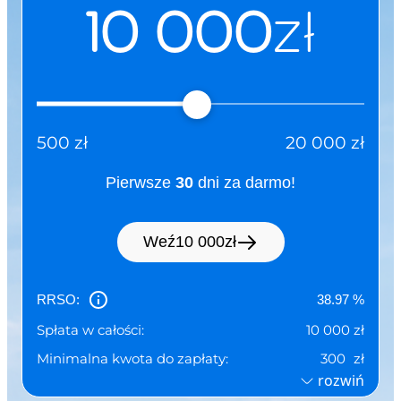
10 000
zł
KRS: 0000803716
wpisana
jako Krajowa Instytucja Płat
nicza do
rejestru prowadzonego
przez Komisję Nadzoru
500
zł
20 000
zł
Finansowego
pod numerem IP62/2024
Pierwsze
30
dni za darmo!
dalej: „
”
Kredytodawca
Weź
10 000
zł
(siedziba)
ul. Grzybowska 87, 00-844
Warszawa
RRSO:
38.97
%
Adres do doręczeń
AE:PL-75866-56446-VBGFB-
Spłata w całości:
10 000
zł
elektronicznych:
22
Minimalna kwota do zapłaty:
300
zł
(wpisany do bazy adresów
rozwiń
elektronicznych)
Pierwszy okres rozliczeniowy do:
05.09.2026