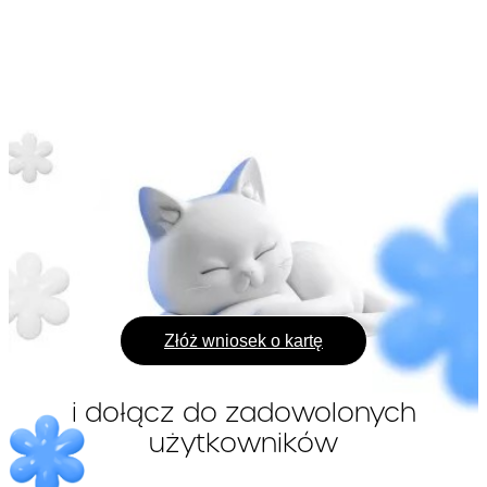
Opłata cykliczna
naliczana przy aktywnym
korzystaniu z Limitu
Kredytowego – patrz
punkt. 4.1. Taryfy.
Opis i sposób uiszczenia
opłaty został zawarty w
punkcie 2.2. Taryfy.
Opłaty z tytułu zleconych
– rodzaje i
Transakcji
wysokość opłat z tytułu
poszczególnych rodzajów
Transakcji określona
została w Taryfie
Złóż wniosek o kartę
Prowizja za udostępnienie
Inne koszty, które
Limitu Kredytowego
konsument jest
i dołącz do zadowolonych
naliczana w cyklu 30-
zobowiązany ponieść w
użytkowników
dniowym w wysokości
1.64
związku z umową
% przyznanego Limitu